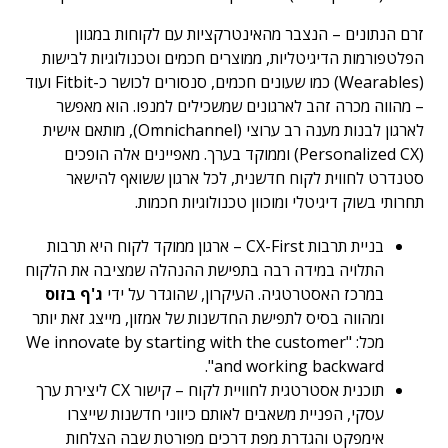
זרם הנתונים – הנצבר מהאינטרקציות עם לקוחות במגוון
הפלטפורמות הדיגיטליות, ממוצרים חכמים וטכנולוגיות לבישות
(Wearables) כמו שעונים חכמים, סנסורים לכושר כ-Fitbit ועוד
– מהווה מכרה זהב לארגונים שמשכילים למנפו. הוא מאפשר
לארגון לבנות מענה רב ערוצי (Omnichannel), מותאם אישית
(Personalized CX) וממוקד בערך. מאפיינים אלה הופכים
סטנדרט לחווית לקוח חדשנית, לכל ארגון ששואף להישאר
תחרותי בשוק דיגיטלי ומוכוון טכנולוגיות חכמות.
בניית תרבות CX-First – ארגון ממוקד לקוח היא תרבות
התלויה במידה רבה בתפישת ההנהלה שמציבה את הלקוח
במרכז האסטרטגיה. העיקרון, שהוגדר על ידי
ג'ף בזוס
ומהווה בסיס לתפישת החדשנות של אמזון, מייצג זאת יותר
מכל: "We innovate by starting with the customer
and working backward".
תוכנית אסטרטגית לחוויית לקוח – קישור CX ליצירת ערך
עסקי, הפניית משאבים לאותם כיווני חדשנות שייצרו
אימפקט והגדרת מפת דרכים מפורטת שבה הצלחות