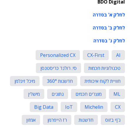
BDO Digital
לחלק א' בסדרה
לחלק ב' בסדרה
לחלק ג' בסדרה
Personalized CX
CX-First
AI
טכנולוגיות חכמות
סי. רולנד כריסטנסן
חוויית לקוח איכותית
חדשנות 360°
מיכל זיגלמן
ML
מוצרים חכמים
נתונים
מישלין
Big Data
IoT
Michelin
CX
ג'ף בזוס
חדשנות
רז הייפרמן
אמזון