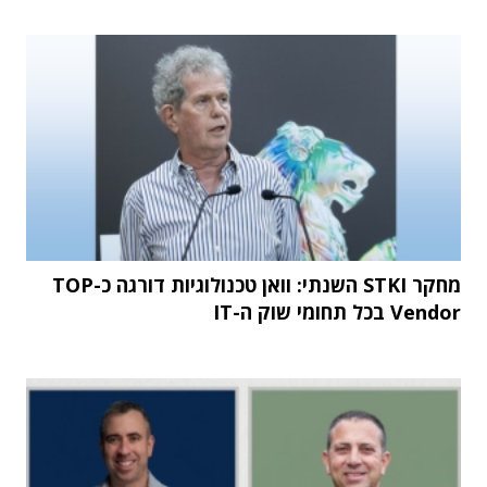
מחקר STKI השנתי: וואן טכנולוגיות דורגה כ-TOP
Vendor בכל תחומי שוק ה-IT