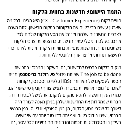
הממד היישומי: חדשנות בחווית הלקוח
חוויית לקוח (CX – Customer Experience) היא הכינוי לכל מה
שארגון עושים כדי לשים את הלקוחות במקום הראשון, לתת מענה
לצרכים המשתנים שלהם ולנהל את מסע הלקוח שלהם לכל
אורכו. בעולם דיגיטלי עתיר חדשנות, בו הציפיות וצרכי הלקוח
משתנים תדיר, חדשנות מתמדת בחוויית הלקוח חיונית לארגון כדי
להישאר תחרותי ולייצר ערך רלוונטי ללקוחותיו.
מיקוד בלקוח כבסיס לחדשנות, זהו העיקרון המרכזי בתפישת
The job to be done שפיתח פרופ'
סי. רולנד כריסטנסן
מבית
הספר לעסקים של הארוורד (HBS). לפי כריסטנסן, לקוחות
"שוכרים" מוצר או שירות במטרה לממש צורך קונקרטי שיש להם,
כמו להזמין חופשה, להגיע ממקום למקום, או למשל לבטח דירה.
חברות שממקדות את החדשנות שלהן במתן מענה לצורך הזה,
לאורך כל שלבי מסע הלקוח, הן בפן הפונקציונלי והן בפן הרגשי
חברתי, ישיגו בידול בשוק ואף יתמודדו טוב יותר עם שיבושים.
בעידן בו הטכנולוגיות חכמות והנתונים הם זמינים לכל עסק, זהו