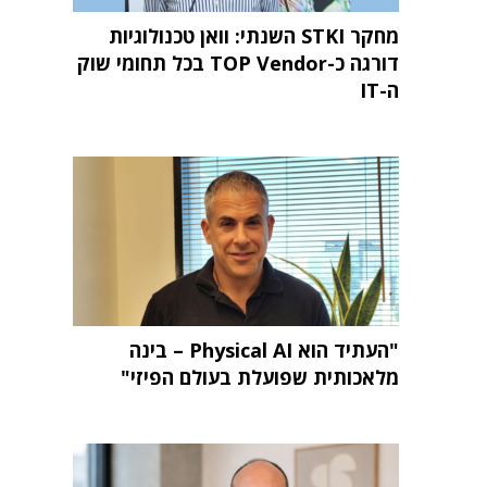
מחקר STKI השנתי: וואן טכנולוגיות
דורגה כ-TOP Vendor בכל תחומי שוק
ה-IT
"העתיד הוא Physical AI – בינה
מלאכותית שפועלת בעולם הפיזי"