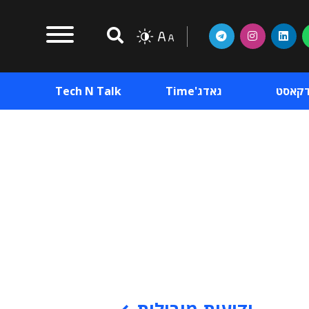
דקאסט
גאדג'Time
Tech N Talk
וכן פרסומי
תוכן פרסומי
וכן פרסומי