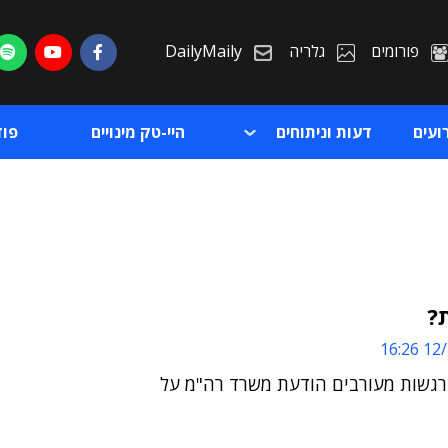
פורומים
גלריה
DailyMaily
ועים
דעות וניתוחים
היי-טק מינויים
פו
?
12/1
ת
ברגשות מעורבים הודעת משרד רה"מ על
ת