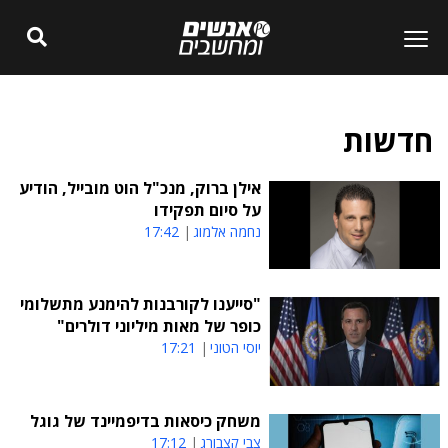
חדשות
אילן ברוק, מנכ"ל הוט מובייל, הודיע
על סיום תפקידו
נחמה אלמוג
17:42
"סייענו לקורבנות להימנע מתשלומי
כופר של מאות מיליוני דולרים"
יוסי הטוני
17:21
משחק כיסאות בדיפמיינד של גוגל
צבי קצבורג
17:12