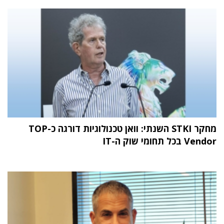
מחקר STKI השנתי: וואן טכנולוגיות דורגה כ-TOP
Vendor בכל תחומי שוק ה-IT