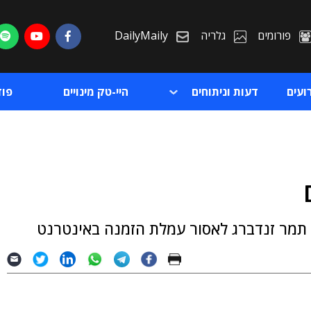
פורומים
גלריה
DailyMaily
ועים
דעות וניתוחים
היי-טק מינויים
פו
ת
כ תמר זנדברג לאסור עמלת הזמנה באינטרנט
ת