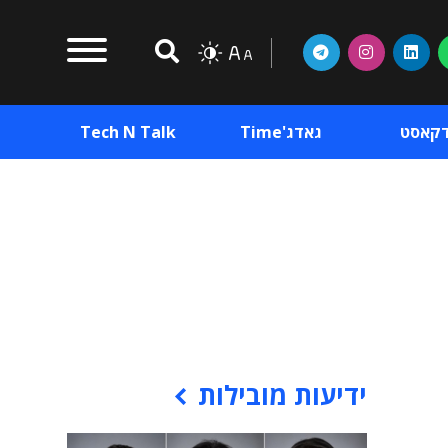
דקאסט
גאדג'Time
Tech N Talk
וכן פרסומי
תוכן פרסומי
וכן פרסומי
ידיעות מובילות