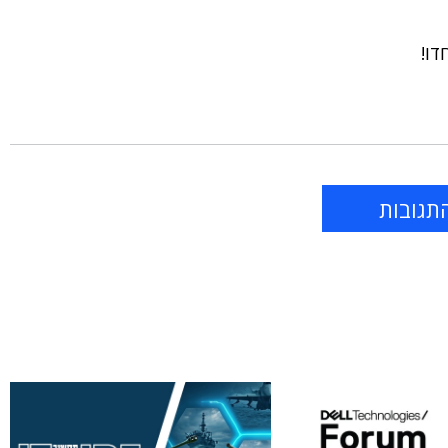
דו!
תגובות