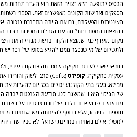
הבסיס לתופעה הלא רצויה הזאת הוא העדר תחרות משמ
הספקים ואדישות הקונים מאפשרים זאת. הסברי רשתות 
האינטרנט והפעלתם, גם אם הייתה מתבררת כנכונה, אי
בהוצאות המסורתיות? מה עם הגדלת המכירות בזכות המ
מקום מועדף כמו שמוצא הלקוח ברשת מגדילה את היציא
ולתשלום של מי שנבצר ממנו להגיע בסופו של דבר יש מ
בוודאי שאני לא נגד חקיקה שמטרתה צודקת בעיניי, ולכ
עסקית בחקיקה.
קופיקס
(Cofix) פרצו לשוק והוריד
ממילא, בעלי בתי הקולנוע יכולים בכל יום להעלות את מח
של הבילוי היא זו שמשנה לנו. תודעת הצרכנות לבדה היא
מדהימים. שבוע אחד בלבד של חרם צרכנים על רשתות שי
תוספת הזויה זו, אלא בנוסף להפחתה משמעותית במחיר ה
למשל). אולם באווירה במדינת ישראל, לא סביר שזה יהיה