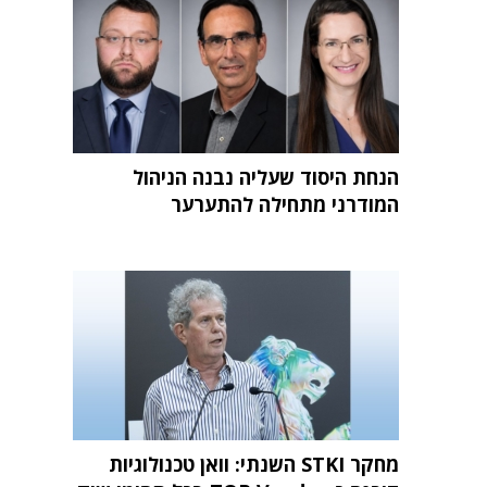
הנחת היסוד שעליה נבנה הניהול
המודרני מתחילה להתערער
מחקר STKI השנתי: וואן טכנולוגיות