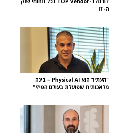
דורגה כ-TOP Vendor בכל תחומי שוק
ה-IT
"העתיד הוא Physical AI – בינה
מלאכותית שפועלת בעולם הפיזי"