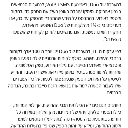
למערכת של Duo, באמצעות SMS ו-VoIP, לנמענים הנמצאים
בצפון אמריקה. סיסקו עובדת באופן פעיל עם הספק כדי לחקור
ולטפל באירוע. בהתבסס על מידע שהתקבל מהספק עד כה, אנו
מעריכים כי כ-1% מהלקוחות של Duo הושפעו מהאירוע.
החקירה שלנו נמשכת, ואנו ממשיכים לעדכן לקוחות שהושפעו
מהאירוע".
לפי ענקית ה-IT, למערכת של Duo יש יותר מ-100 אלף לקוחות
ברחבי העולם, משמע, כאלף לקוחות ארגוניים שלה נפגעו באופן
פוטנציאלי מאירוע הסייבר. עם גילוי האירוע, ספק הטלפוניה,
שזהותו לא פורסמה, ביטל באופן מיידי את אישורי העובד והודיע ​​
לסיסקו על האירוע. הספק שנפגע צפוי לכפות על כל העובדים
שלו לעבור הכשרה למודעות בנושאי הגנת סייבר ובתוכה, הנדסה
חברתית.
היומנים הגנובים לא הכילו את תכני ההודעות, אך לפי המדווח,
כללו מספרי טלפון, זיהוי של המדינות מהן ואליהן נשלחה כל
הודעה, בתוספת כמה מטה-דטה (נתוני-על) הנוגעים למועד
ולסוג ההודעה, ומידע על זהות הספק שטיפל במשלוח ההודעה.