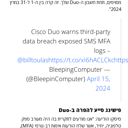
מסוימים, תחת חשבון ה-Duo שלך. זה קרה בין ה-1 ל-31 במרץ
2024".
Cisco Duo warns third-party
data breach exposed SMS MFA
logs –
@billtoulas
https://t.co/xI6hACLCkc
http
— BleepingComputer
(@BleepinComputer)
April 15,
2024
פישינג סייע להפרה ב-Duo
סיסקו הודיעה: "אנו מודעים לתקרית בה היה מעורב ספק
טלפוניה, יחיד, אשר שלח הודעות אימות רב-גורמי (MFA),