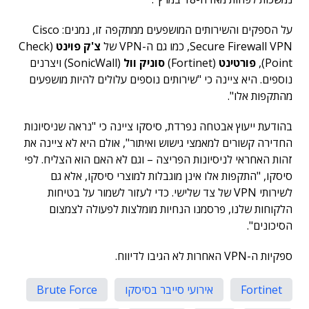
על הספקים והשירותים המושפעים ממתקפה זו, נמנים: Cisco
Secure Firewall VPN, כמו גם ה-VPN של
צ'ק פוינט
(Check
Point),
פורטינט
(Fortinet)
סוניק וול
(SonicWall) ויצרנים
נוספים. היא ציינה כי "שירותים נוספים עלולים להיות מושפעים
מהתקפות אלו".
בהודעת ייעוץ אבטחה נפרדת, סיסקו ציינה כי "נראה שניסיונות
החדירה קשורים למאמצי גישוש ואיתור", אולם היא לא ציינה את
זהות האחראי לניסיונות הפריצה – וגם לא האם הוא הצליח. לפי
סיסקו, "התקפות אלו אינן מוגבלות למוצרי סיסקו, אלא גם
לשירותי VPN של צד שלישי. כדי לעזור לשמור על בטיחות
הלקוחות שלנו, פרסמנו הנחיות מומלצות לפעולה לצמצום
הסיכונים".
ספקיות ה-VPN האחרות לא הגיבו לדיווח.
Fortinet
אירועי סייבר בסיסקו
Brute Force