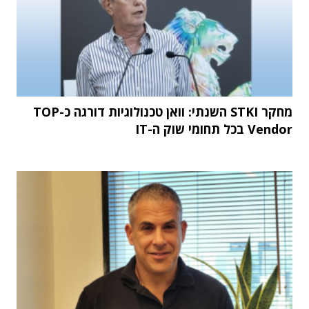
מחקר STKI השנתי: וואן טכנולוגיות דורגה כ-TOP
Vendor בכל תחומי שוק ה-IT