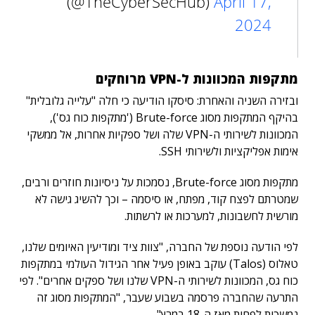
(@TheCyberSecHub)
April 17,
2024
מתקפות המכוונות ל-VPN מרוחקים
ובזירה השניה והאחרת: סיסקו הודיעה כי חלה "עלייה גלובלית"
בהיקף המתקפות מסוג Brute-force ('מתקפות כוח גס'),
המכוונות לשירותי ה-VPN שלה ושל ספקיות אחרות, אל ממשקי
אימות אפליקציות ולשירותי SSH.
מתקפות מסוג Brute-force, נסמכות על ניסיונות חוזרים ורבים,
שמטרתם לפצח קוד, מפתח, או סיסמה – וכך להשיג גישה לא
מורשית לחשבונות, למערכות או לרשתות.
לפי הודעה נוספת של החברה, "צוות ציד ומודיעין האיומים שלנו,
טאלוס (Talos) עוקב באופן פעיל אחר הגידול העולמי במתקפות
כוח גס, המכוונות לשירותי ה-VPN שלנו ושל ספקים אחרים". לפי
התרעה שהחברה פרסמה בשבוע שעבר, "המתקפות מסוג זה
נמשכות לפחות מאז ה-18 במרץ".