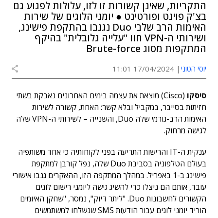
התקריות, שאינן קשורות זו לזו, עלולות לפגוע גם
בצ'ק פוינט ופורטינט ● יומני הלוגים של שירות
האימות הרב שלבי Duo נגנבו בהתקפת פישינג,
ושירותי ה-VPN חוו "עלייה גלובלית" בהיקף
המתקפות מסוג Brute-force
יוסי הטוני
17/04/2024 11:01
סיסקו
(Cisco) מוצאת את עצמה בימים האחרונים נאבקת בשתי
חזיתות בסייבר, במקביל ובלא קשר: האחת, קשורה לשירות
האימות הרב-גורמי שלה Duo, והשנייה – לשירותי ה-VPN שלה
לגישה מרחוק.
ענקית ה-IT והרישות התריעה בפני לקוחותיה כי אחד משותפיה
בעולם הטלפוניה בסביבת Duo שלה, נפל קורבן למתקפת
פישינג ב-1 באפריל. במהלך המתקפה הזו, ההאקרים גנבו אישורי
עובד, אותם הם ניצלו כדי להשיג גישה ליומני רישום לוגים
הקשורים לחשבונות Duo. "ליתר דיוק", נמסר, "שחקן האיומים
הוריד יומני לוגים עבור הודעות SMS שנשלחו למשתמשים