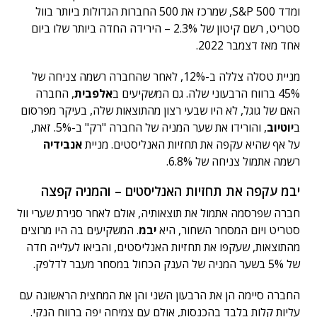
ומדד S&P 500, שמרכז את 500 החברות הגדולות ביותר בוול
סטריט, רשם קיטון של 2.3% – הירידה החדה ביותר שלו ביום
אחד מאז דצמבר 2022.
מניית טסלה צללה ב-12%, לאחר שהחברה רשמה צניחה של
45% ברווח הרבעוני שלה. גם המשקיעים ב
אלפבית
, החברה
האם של גוגל, לא היו שבעי רצון מהתוצאות שלה, בעיקר מפרסום
ב
יוטיוב
, והורידו את שער המניה של החברה "רק" ב-5%. זאת,
על אף שהיא עקפה את תחזיות האנליסטים. מניית
אנבידיה
רשמה אתמול צניחה של 6.8%.
יבמ עקפה את תחזיות האנליסטים – והמניה קפצה
חברה שפרסמה אתמול את תוצאותיה, אולם לאחר סגירת שערי וול
סטריט ויום המסחר השחור, היא
יבמ
. המשקיעים בה היו מרוצים
מהתוצאות, שעקפו את תחזיות האנליסטים, והביאו לעלייה חדה
של 5% בשער המניה של הענק הכחול במסחר מעבר לדלפק.
החברה סיימה הן את הרבעון השני והן את המחצית הראשונה עם
עליות קלות בלבד בהכנסות, אולם עם צמיחה יפה ברווח הנקי.