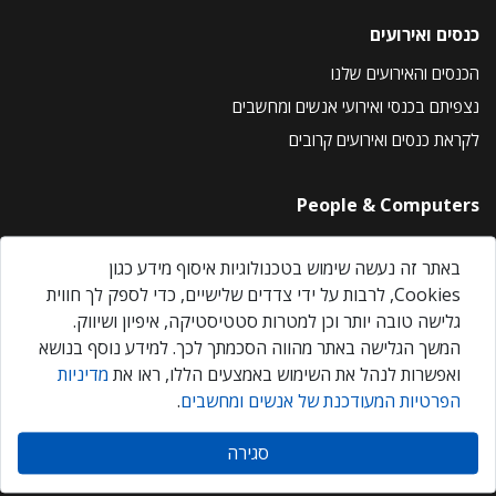
כנסים ואירועים
הכנסים והאירועים שלנו
נצפיתם בכנסי ואירועי אנשים ומחשבים
לקראת כנסים ואירועים קרובים
People & Computers
About Us
באתר זה נעשה שימוש בטכנולוגיות איסוף מידע כגון
Privacy Policy
Cookies, לרבות על ידי צדדים שלישיים, כדי לספק לך חווית
Contact Us
גלישה טובה יותר וכן למטרות סטטיסטיקה, איפיון ושיווק.
Our Events
המשך הגלישה באתר מהווה הסכמתך לכך. למידע נוסף בנושא
ואפשרות לנהל את השימוש באמצעים הללו, ראו את
מדיניות
הפרטיות המעודכנת של אנשים ומחשבים
.
אנשים ומחשבים © 2026 – כל הזכויות שמורות
סגירה
Created by