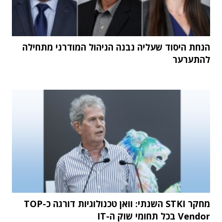
הנחת היסוד שעליה נבנה הניהול המודרני מתחילה
להתערער
מחקר STKI השנתי: וואן טכנולוגיות דורגה כ-TOP
Vendor בכל תחומי שוק ה-IT