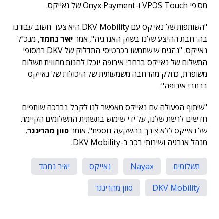
מסופי VPOS Touch ו-Onyx Payment של נאייקס.
"השותפות של נאייקס עם DKV Mobility היא צעד חשוב עבורנו
בהרחבת ההיצע שלנו בשוק האנרגיה", אמר
יאיר נחמד
, מנכ"ל
נאייקס. "נהגים שישתמשו בכרטיסי התדלוק של DKV במסופי
התשלום של נאייקס ברחבי אירופה יוכלו להנות מחווית תשלום
משופרת, כחלק מהרחבה משמעותית של היכולות של נאייקס
ברחבי אירופה".
"שיתוף הפעולה עם נאייקס מאפשר לנו לקבל בברכה שותפים
חדשים לרשת שלנו, על ידי שימוש בתשתית התשלומים הקיימת
של נאייקס ללא צורך בהשקעה נוספת", אומר
סוון מהרינגר
,
מנהל אנרגיה ושירותי רכב ב-DKV Mobility.
תשלומים
Nayax
נאייקס
יאיר נחמד
DKV Mobility
סוון מהרינגר