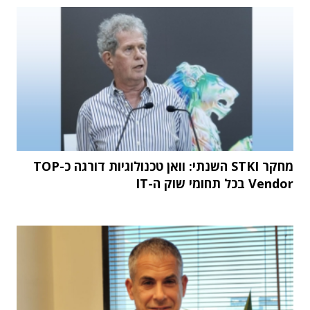
מחקר STKI השנתי: וואן טכנולוגיות דורגה כ-TOP
Vendor בכל תחומי שוק ה-IT