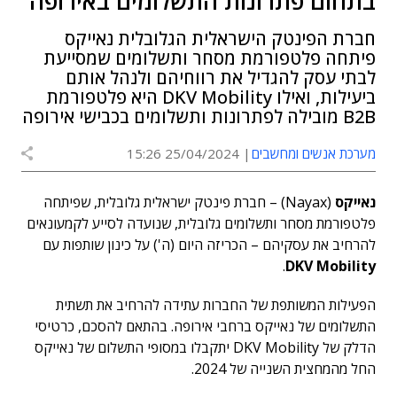
בתחום פתרונות התשלומים באירופה
חברת הפינטק הישראלית הגלובלית נאייקס
פיתחה פלטפורמת מסחר ותשלומים שמסייעת
לבתי עסק להגדיל את רווחיהם ולנהל אותם
ביעילות, ואילו DKV Mobility היא פלטפורמת
B2B מובילה לפתרונות ותשלומים בכבישי אירופה
מערכת אנשים ומחשבים
25/04/2024 15:26
נאייקס
(Nayax) – חברת פינטק ישראלית גלובלית, שפיתחה
פלטפורמת מסחר ותשלומים גלובלית, שנועדה לסייע לקמעונאים
להרחיב את עסקיהם – הכריזה היום (ה') על כינון שותפות עם
.
DKV Mobility
הפעילות המשותפת של החברות עתידה להרחיב את תשתית
התשלומים של נאייקס ברחבי אירופה. בהתאם להסכם, כרטיסי
הדלק של DKV Mobility יתקבלו במסופי התשלום של נאייקס
החל מהמחצית השנייה של 2024.