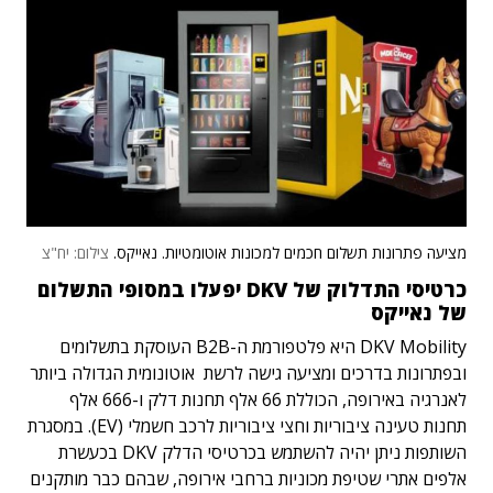
מציעה פתרונות תשלום חכמים למכונות אוטומטיות. נאייקס.
צילום: יח"צ
כרטיסי התדלוק של DKV יפעלו במסופי התשלום
של נאייקס
DKV Mobility היא פלטפורמת ה-B2B העוסקת בתשלומים
ובפתרונות בדרכים ומציעה גישה לרשת אוטונומית הגדולה ביותר
לאנרגיה באירופה, הכוללת 66 אלף תחנות דלק ו-666 אלף
תחנות טעינה ציבוריות וחצי ציבוריות לרכב חשמלי (EV). במסגרת
השותפות ניתן יהיה להשתמש בכרטיסי הדלק DKV בכעשרת
אלפים אתרי שטיפת מכוניות ברחבי אירופה, שבהם כבר מותקנים