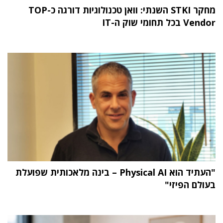
מחקר STKI השנתי: וואן טכנולוגיות דורגה כ-TOP
Vendor בכל תחומי שוק ה-IT
"העתיד הוא Physical AI – בינה מלאכותית שפועלת
בעולם הפיזי"