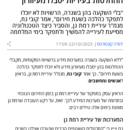
ההחלטות בעיריות יסבלו מעיוורון"
"בלי השקעה בהן בשגרה, הרשויות לא יוכלו
לתפקד כהלכה בשעת חירום", אמר קובי נח,
מנמ"ר עיריית רמת גן, והסביר כיצד הטכנולוגיה
מסייעת לעירייה להמשיך ולתפקד בימי המלחמה
יהודה קונפורטס
22/10/2023 17:09
"ללא השקעה בשגרה במערכות מידע ברשויות המקומיות, מקבלי
ההחלטות בהן יסבלו מעיוורון מידע ולא יוכלו לתפקד כהלכה
בשעת חירום", כך אמר
קובי נח
, מנמ"ר עיריית רמת גן, בראיון
ל
אנשים ומחשבים
.
הראיון עסק בתפקוד של עיריית רמת גן בזמן החירום הנוכחי
ובתרומה של מערכות המידע לכך. זאת, על רקע העובדה שרמת גן
סופגת בימים אלה טילים רבים.
המערכות של עיריית רמת גן
נח ציין כי "התרגולים השוטפים הרבים שנערכו אצלנו בשנים