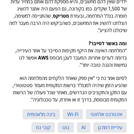
ילדים שאין להם מחשבים, והיא מספקת להם אותם במחיר עלות
של 1,500 שקלים. כמו בקורונה, גם הפעם היה אתגר להשיג
חומרה בגלל המלחמה, ובעזרת
מטריקס
, שהתגייסה למשימה,
הצלחנו להשיג את המחשבים, כשהביקוש היה הרבה מעבר למה
שיכולנו להציע".
ומה באשר לסייבר?
"המלחמה האיצה את היקף תקיפות הסייבר על אתר העירייה,
בדומה לערים אחרות. המעבר לענן מבוסס
AWS
אפשר לנו
גמישות והגנה טובה יותר".
לסיום אמר נח כי "אין ספק שאחד הלקחים מהמלחמה הוא
שהגיע הזמן שיהיה למנמ"ר ברשות המקומית מעמד סטטוטורי,
עם התקן והתקציבים הנדרשים, מאחר שכל פעולה של הרשות
המקומית מבוססת, בדרך זו או אחרת, על טכנולוגיה".
אינטרנט אלחוטי
Wi-Fi
בינה מלאכותית
עיריית רמת גן
AI
בוט
קובי נח