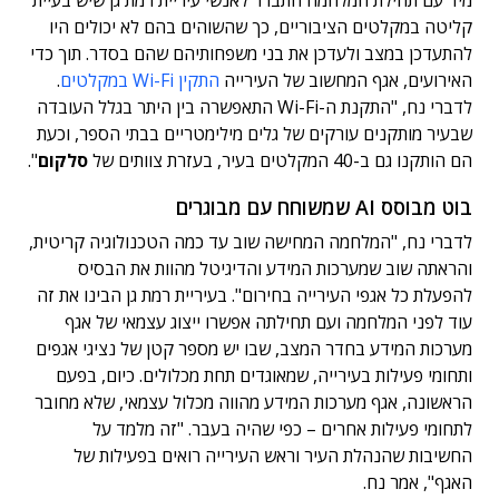
מיד עם תחילת המלחמה התברר לאנשי עיריית רמת גן שיש בעיית
קליטה במקלטים הציבוריים, כך שהשוהים בהם לא יכולים היו
להתעדכן במצב ולעדכן את בני משפחותיהם שהם בסדר. תוך כדי
האירועים, אגף המחשוב של העירייה
התקין Wi-Fi במקלטים
.
לדברי נח, "התקנת ה-Wi-Fi התאפשרה בין היתר בגלל העובדה
שבעיר מותקנים עורקים של גלים מילימטריים בבתי הספר, וכעת
הם הותקנו גם ב-40 המקלטים בעיר, בעזרת צוותים של
סלקום
".
בוט מבוסס AI שמשוחח עם מבוגרים
לדברי נח, "המלחמה המחישה שוב עד כמה הטכנולוגיה קריטית,
והראתה שוב שמערכות המידע והדיגיטל מהוות את הבסיס
להפעלת כל אגפי העירייה בחירום". בעיריית רמת גן הבינו את זה
עוד לפני המלחמה ועם תחילתה אפשרו ייצוג עצמאי של אגף
מערכות המידע בחדר המצב, שבו יש מספר קטן של נציגי אגפים
ותחומי פעילות בעירייה, שמאוגדים תחת מכלולים. כיום, בפעם
הראשונה, אגף מערכות המידע מהווה מכלול עצמאי, שלא מחובר
לתחומי פעילות אחרים – כפי שהיה בעבר. "זה מלמד על
החשיבות שהנהלת העיר וראש העירייה רואים בפעילות של
האגף", אמר נח.