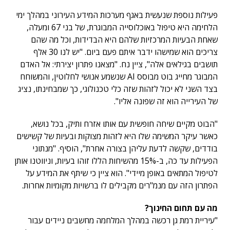
פעילות נוספת שנעשית באגף מערכות המידע העירוני במהלך ימי
הלחימה היא טיפול באוכלוסייה המבוגרת, של בני 67 ומעלה,
שאחת הבעיות המרכזיות שלהם היא הבדידות, וכל מה שהם
צריכים הוא שמישהו ידבר איתם פעם ביום. "יש לנו 30 אלף
תושבים בגילאים אלה", ציין נח. "מצאנו פתרון יצירתי: אל האדם
המבוגר מחייג בוט מבוסס AI שנשמע אנושי לחלוטין, והמשוחח
בצד השני לא יכול לזהות שזה כלי טכנולוגי, כך שמבחינתו, נציג
של העירייה הוא זה שפונה אליו".
"הבוט מקיים שיחה חופשית עם אותו אזרח ותיק, בכל נושא,
כאשר עיקר המשימה שלו היא לזהות מצוקות ובעיות של קשישים
בודדים, שקשה לדעת עליהן בצורה אחרת", הוסיף. "מנתוני
הפעילות עד כה, ב-15% מהשיחות הללו זוהו בעיות, וניווטנו אותן
לטיפול המתאים באופן מיידי". הוא ציין כי שיתף את המידע על
הפתרון הזה עם מנמ"רים מקבילים לו ברשויות מקומיות אחרות.
מה עם תחום החינוך?
"עיריית רמת גן רכשה במהלך המלחמה מחשבים ניידים עבור