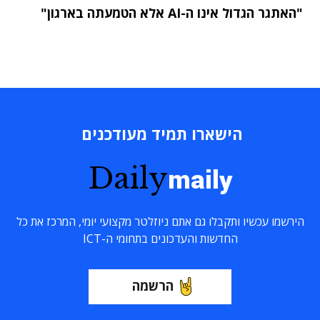
"האתגר הגדול אינו ה-AI אלא הטמעתה בארגון"
הישארו תמיד מעודכנים
Daily
maily
הירשמו עכשיו ותקבלו גם אתם ניוזלטר מקצועי יומי, המרכז את כל
החדשות והעדכונים בתחומי ה-ICT
הרשמה