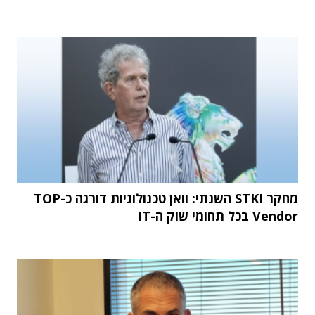
מחקר STKI השנתי: וואן טכנולוגיות דורגה כ-TOP
Vendor בכל תחומי שוק ה-IT