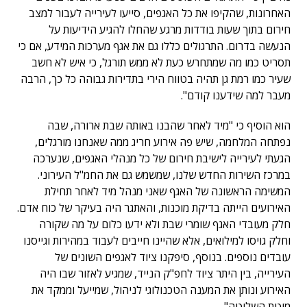
האחרונות, שהקיפו את כל האגפים, סייעו לעירייה לעבור למצב
חירום בתוך שעות בודדות מרגע שהחלו להגיע הידיעות על
הנעשה בדרום. התרגולים כללו גם את אגף מערכות המידע, אם כי
תסריט כמו מה שמתחרש כעת לא ממש תורגל, כי איש לא חשב
שעיר כמו רמת גן תהיה בטווח הירי בתדירות גבוהה כל כך, הרבה
מעבר למה שידענו קודם".
הוא הוסיף כי "מיד לאחר שהבנו באותה שבת ארורה, שבה
נפתחה המלחמה, שיש פה אירוע חריג ממה שאנחנו מורגלים,
הגעתי לעירייה לישיבת חירום של כל מנהלי האגפים, שנערכה
במרכז השירות החדש שלנו, שמשמש גם את החמ"ל העירוני.
המשימה הראשונה של האגף שאני מנהל מיד לאחר תחילת
האירועים הייתה בדיקת מוכנות, והאתגר היה בעיקר של כוח אדם.
חלק מעובדי האגף שומרי שבת ולא ידעו כלום על מה שקורה
וחלק גויסו למילואים, אלא שהיינו חייבים לעבוד במהירות וגייסנו
עובדים נוספים. בנוסף, סיפקנו ציוד לאגפים השונים של
העירייה, בין היתר ציוד לחפ"ק הנייד, שמגיע לאזור שבו היה
האירוע ונותן את המענה הטכנולוגי לניהול, שמייעל וממקד את
מוטת השליטה".