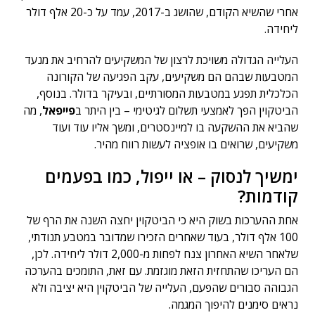
אחרי שהשיא הקודם, שהושג ב-2017, עמד על כ-20 אלף דולר
ליחידה.
העלייה הגדולה משויכת לרצון של המשקיעים להרחיב את מנעד
המטבעות שבהם הם משקיעים, עקב הפגיעה של הקורונה
הכלכלית תפגע במטבעות המסורתיים, ובעיקר בדולר. בנוסף,
הביטקוין הפך לאמצעי תשלום לגיטימי – בין היתר ב
פייפאל
, מה
שהביא את ההשקעה בו למיינסטרים, ומשך אליו עוד ועוד
משקיעים, שרואים בו אופציה לעשות רווח מהיר.
ימשיך לנסוק – או ייפול, כמו בפעמים
קודמות?
אחת ההערכות בשוק היא כי הביטקוין יחצה השנה את הרף של
100 אלף דולר, בעוד שאחרים הזכירו שמדובר במטבע תנודתי,
שלאחר השיא האחרון צנח לפחות מ-2,000 דולר ליחידה. לכן,
הם העריכו שהתחזית הזאת מוגזמת. עם זאת, התומכים בהערכה
הגבוהה סבורים שהפעם, העלייה של הביטקוין היא יציבה ולא
נראים סימנים להיפוך המגמה.