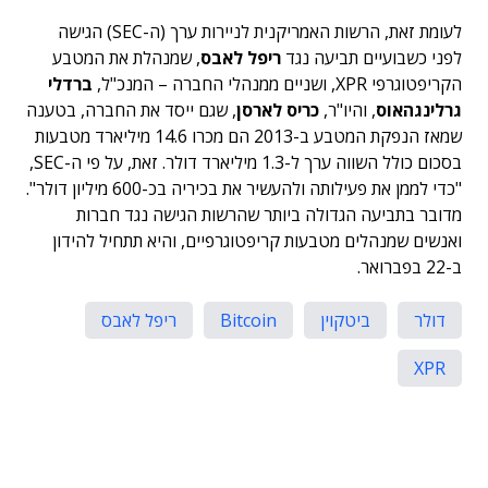
לעומת זאת, הרשות האמריקנית לניירות ערך (ה-SEC) הגישה
לפני כשבועיים תביעה נגד
ריפל לאבס
, שמנהלת את המטבע
הקריפטוגרפי XPR, ושניים ממנהלי החברה – המנכ"ל,
ברדלי
גרלינגהאוס
, והיו"ר,
כריס לארסן
, שגם ייסד את החברה, בטענה
שמאז הנפקת המטבע ב-2013 הם מכרו 14.6 מיליארד מטבעות
בסכום כולל השווה ערך ל-1.3 מיליארד דולר. זאת, על פי ה-SEC,
"כדי לממן את פעילותה ולהעשיר את בכיריה בכ-600 מיליון דולר".
מדובר בתביעה הגדולה ביותר שהרשות הגישה נגד חברות
ואנשים שמנהלים מטבעות קריפטוגרפיים, והיא תתחיל להידון
ב-22 בפברואר.
דולר
ביטקוין
Bitcoin
ריפל לאבס
XPR