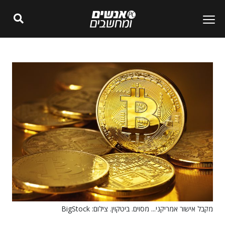
מקבל אישור אמריקני... מסוים. ביטקוין. צילום: BigStock