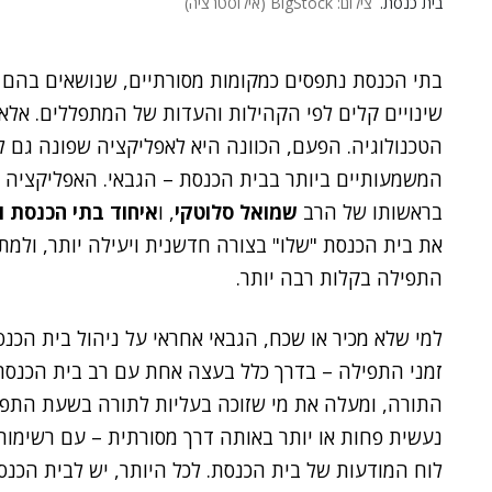
בית כנסת.
צילום: BigStock (אילוסטרציה)
בתי הכנסת נתפסים כמקומות מסורתיים, שנושאים בהם 
שינויים קלים לפי הקהילות והעדות של המתפללים. אלא
הטכנולוגיה. הפעם, הכוונה היא לאפליקציה שפונה גם 
המשמעותיים ביותר בבית הכנסת – הגבאי. האפליקציה
בראשותו של הרב
שמואל סלוטקי
, ו
איחוד בתי הכנסת 
את בית הכנסת "שלו" בצורה חדשנית ויעילה יותר, ול
התפילה בקלות רבה יותר.
למי שלא מכיר או שכח, הגבאי אחראי על ניהול בית הכנס
זמני התפילה – בדרך כלל בעצה אחת עם רב בית הכנסת
התורה, ומעלה את מי שזוכה בעליות לתורה בשעת התפיל
נעשית פחות או יותר באותה דרך מסורתית – עם רשימות 
לוח המודעות של בית הכנסת. לכל היותר, יש לבית הכנ