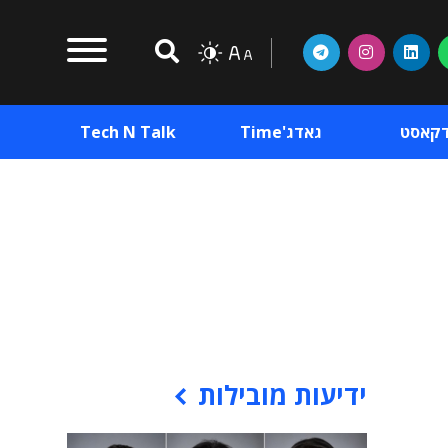
דקאסט
גאדג'Time
Tech N Talk
וכן פרסומי
תוכן פרסומי
וכן פרסומי
ידיעות מובילות