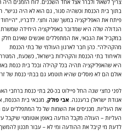
צריך לשאול ולברר אצל אחד השכנים. לוח הזמנים היה ת
בתוך בית הכנסת וכשהיה סגור, גם הוא לא היה נגיש". ה
פיתח את האפליקציה במשך שנה וחצי. לדבריו, "הייחודי
הגדולה שלה היא שמדובר באפליקציה היחידה שמשרת
במקביל את הגבאי, את המתפללים ואנשים שאינם חלק
מהקהילה". כהן חבר לארגון העולמי של בתי הכנסת
ולאיחוד בתי הכנסת והקהילות בישראל, כשכעת, המטרה
היא שהאפליקציה תהיה בכל קהילה ובכל בית כנסת בארץ
אולם הם לא פוסלים שהיא תוטמע גם בבתי כנסת של זרמ
לפני כחצי שנה החל פיילוט בכ-20 בתי כנסת ברחבי הארץ, בין היתר בבית הכנסת
אגודת ישראל) ברעננה.
אבי פולק
, מגבאי בית הכנסת, א
את העליות. מכניסים את השמות של כל המתפללים עם 
העליות – העולה מקבל הודעה באופן אוטומטי שיקבל ע
לדעת מי קיבל את ההודעה ומי לא – עבור תכנון להמשך"