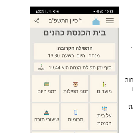
חות
תי