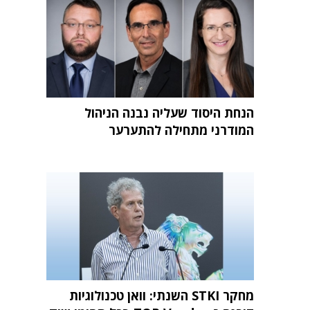
הנחת היסוד שעליה נבנה הניהול
המודרני מתחילה להתערער
מחקר STKI השנתי: וואן טכנולוגיות