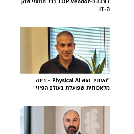
דורגה כ-TOP Vendor בכל תחומי שוק
ה-IT
"העתיד הוא Physical AI – בינה
מלאכותית שפועלת בעולם הפיזי"