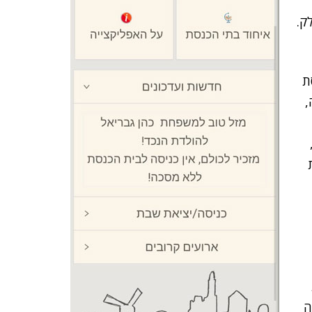
ק.
ת
,
ה