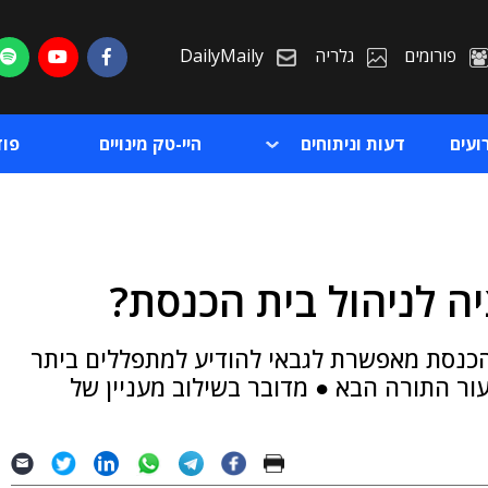
פורומים
גלריה
DailyMaily
ועים
דעות וניתוחים
היי-טק מינויים
פו
ה לניהול בית הכנסת?
ת
הכנסת מאפשרת לגבאי להודיע למתפללים ביתר
ת
עור התורה הבא ● מדובר בשילוב מעניין של