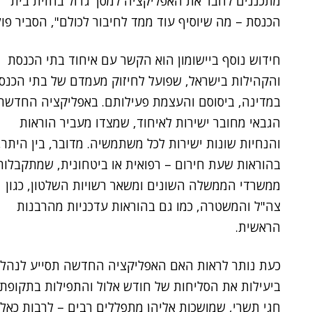
מתכננים לחבר את האפליקציה למסך גדול בחזית בית
הכנסת – מה שיוסיף עוד ממד לחיבור לכולם", הסביר פול
חידוש נוסף ביישומון הוא הקשר עם איחוד בתי הכנסת
והקהילות בישראל, שפועל לחיזוק מעמדם של בתי הכנס
במדינה, ביסוסם והעצמת פעילותם. באפליקציה החדשה
הגבאי מחובר ישירות לאיחוד, שמצדו מעביר הוראות
והנחיות שונות ישירות לכל משתמשיה. מדובר, בין היתר,
בהוראות שעת חירום – רפואית או ביטחונית, שמתקבלות
ממשרדי הממשלה השונים ומשאר רשויות השלטון, כגון
צה"ל והמשטרה, כמו גם בהוראות עדכניות מהרבנות
הראשית.
כעת נותר לראות האם האפליקציה החדשה תסייע לנהל
ביעילות את הסליחות של חודש אלול והתפילות בתקופת
חגי תשרי, שמושכות אליהן מתפללים רבים – לרבות כאל