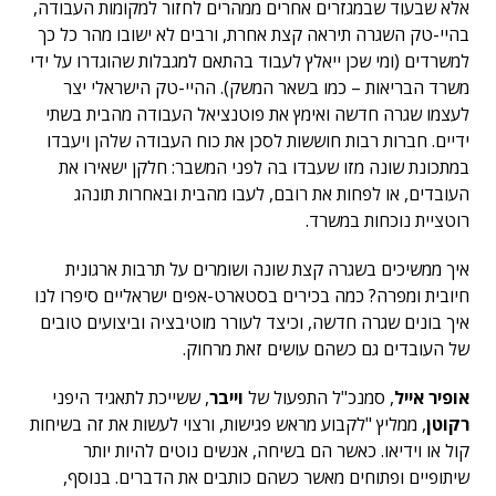
אלא שבעוד שבמגזרים אחרים ממהרים לחזור למקומות העבודה,
בהיי-טק השגרה תיראה קצת אחרת, ורבים לא ישובו מהר כל כך
למשרדים (ומי שכן ייאלץ לעבוד בהתאם למגבלות שהוגדרו על ידי
משרד הבריאות – כמו בשאר המשק). ההיי-טק הישראלי יצר
לעצמו שגרה חדשה ואימץ את פוטנציאל העבודה מהבית בשתי
ידיים. חברות רבות חוששות לסכן את כוח העבודה שלהן ויעבדו
במתכונת שונה מזו שעבדו בה לפני המשבר: חלקן ישאירו את
העובדים, או לפחות את רובם, לעבו מהבית ובאחרות תונהג
רוטציית נוכחות במשרד.
איך ממשיכים בשגרה קצת שונה ושומרים על תרבות ארגונית
חיובית ומפרה? כמה בכירים בסטארט-אפים ישראליים סיפרו לנו
איך בונים שגרה חדשה, וכיצד לעורר מוטיבציה וביצועים טובים
של העובדים גם כשהם עושים זאת מרחוק.
אופיר אייל
, סמנכ"ל התפעול של
וייבר
, ששייכת לתאגיד היפני
רקוטן
, ממליץ "לקבוע מראש פגישות, ורצוי לעשות את זה בשיחות
קול או וידיאו. כאשר הם בשיחה, אנשים נוטים להיות יותר
שיתופיים ופתוחים מאשר כשהם כותבים את הדברים. בנוסף,