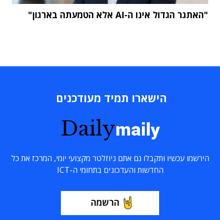
"האתגר הגדול אינו ה-AI אלא הטמעתה בארגון"
הישארו תמיד מעודכנים
Daily
maily
הירשמו עכשיו ותקבלו גם אתם ניוזלטר מקצועי יומי, המרכז את כל
החדשות והעדכונים בתחומי ה-ICT
הרשמה