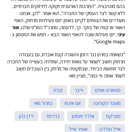
בהם מוטיבציה. "התרבות הארגונית זקוקה לחיזוקים חברתיים,
ללא קשר לצד העסקי של החברה", הוא אומר. "לכן, אנחנו
מעודדים את הצוותים לקיים באופן יזום פעילויות מרחוק, האפי
האוור או קפה של בוקר. כך, לדוגמה, סמנכ"ל המו"פ שלנו,
אור
עיני
, יזם פעילות שונה להאפי האוור הבא – חפש את המטמון ב-
Google maps".
"כשאתה במרוץ נגד הזמן והשגרה קצת אובדת, גם בעבודה
מרחוק חשוב לשמור על גאוות יחידה, שתלויה בעשייה של החברה
לצד תחושת הביחד, שבתקופה של מרחק בין העובדים חשוב
לשמר אותה פי כמה", מציין מאי.
סטארט-אפים
וייבר
זברה
משבר הקורונה
זום אינפו
נמרוד מאי
סונרקס
אלדד פוסטן
בדרימד
ירדן כהן
אייל טולדנו
אופיר אייל