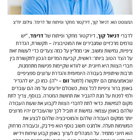
המצוטט הוא: דניאל קוך, דירקטור מחקר ופיתוח של דרימד. צילום: יח"צ
לדברי
דניאל קוך
, דירקטור מחקר ופיתוח של
דרימד
, "יש
גורמים מרכזיים שמגבירים את המוטיבציה – תקשורת, הגדרת
ציפיות, גמישות ומשוב. אני ממליץ על כמה צעדים כדי לעשות זאת
על הצד הטוב ביותר: ראשית, קביעת המדיום הנכון לתקשורת בין
חברי הצוות היא חיונית. יש לוודא שקיימות פגישות מתוזמנות,
תרבות שיתופית בעבודה היומיומית והגדרת ערוצים ספציפיים
שבאמצעותם הם יתקשרו (למשל
זום
– י"ה). כמו כן, יש להגדיר
באופן ברור ציפיות לכל צוות, כשכולם יודעים על מה הם עובדים
ולמי לפנות על מנת להגביר את תחושת המטרה. בנוסף, צריך לתת
מקום לגמישות. כדאי לתת לחברי הצוות לקבוע את שעות העבודה
שלהם באופן עצמאי. גמישות זו תוביל לכך שהעובדים יהיו מרוצים
יותר ממקום העבודה שלהם והמוטיבציה שלהם לבצע את
המשימות תעלה. אלמנט חשוב נוסף הוא פידבק, ובעבודה מרחוק
הוא חיוני מתמיד. על המנהלים לערוך באופן קבוע שיחות וידיאו