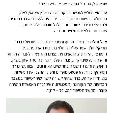
אופיר אייל, סמנכ"ל התפעול של וייבר. צילום: יח"צ
עוד הוא ממליץ לאפשר בדיקת תוכנה באופן עצמאי, לאמץ
מתודולוגיית פיתוח זריזה, כדי שניתן יהיה לעשות זאת גם מהבית,
ולהביא לסביבת פיתוח ייחודית לכל תוכנה ופלטפורמה, כך
שהפיתוחים לא יהיו תלויים זה בזה.
אייל טולדנו
, מייסד משותף וסמנכ"ל הטכנולוגיות של
זברה
מדיקל ויז'ן
, אומר ש-"המון תלוי בתרבות הארגונית לפני
התפרצות הקורונה. התאמנו את עצמנו מהר מאוד לעבודה מרחוק
והיא היוותה שינוי קל בעבודה שלנו. למרות חוסר האיזון בשוק,
החששות והעדר השגרה בחודשיים האחרונים, הצוות שלנו לא
הפיל אף כדור, לא פספס מועדים ואפילו האצנו את הפעילות,
במיוחד לאור העובדה שהיא קשורה קשר ישיר לטיפול במשבר
הבריאותי של הקורונה (הטכנולוגיה של זברה מאפשרת התאמה
טובה יותר של הטיפול למטופל – י"ה)".