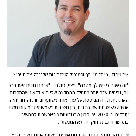
אייל טולדנו, מייסד משותף וסמנכ"ל הטכנולוגיות של זברה. צילום: יח"צ
"זה פשוט כשיש לך מטרה", מציין טולדנו. "אנחנו חווים זאת בכל
יום, ובימים אלה יותר מתמיד. ההמלצה שלי היא לדאוג שהתרבות
הארגונית תהיה מבוססת על ערך אחד משותף וברור, והחזון יהיה
אמיתי. כשיש תחושת אחדות, אין חשיבות משמעותית למיקום ממנו
עובדים. ב-2020, יש המון טכנולוגיות שמאפשרות להמשיך
בתקשורת גם מרחוק, זה לא המכשול".
ירדן כהן
, מנהל ההנדסה ב
זום אינפו
, משתף אותנו בשמירה על