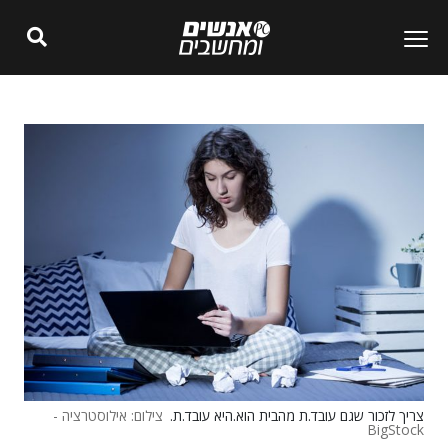
צריך לזכור שגם עובד.ת מהבית הוא.היא עובד.ת.
צילום: אילוסטרציה -
BigStock