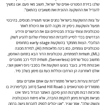
שלנו בזירת הסטרט-אפים של ישראל, חשוב מאי פעם. אנו נמשיך
להגדיל את ההשקעה ההונית ואת משאבינו בהתאם".
על צוות ההשקעות בישראל נמנים אנשי תעשייה מנוסים, בהיבטי
תפעול והשקעות. ניסיון זה מקנה להם את היכולת לאתר
טכנולוגיות וצוותי עבודה מבטיחים וגם את הכישורים והידע
הנדרשים בכדי לסייע לחברות הפורטפוליו שלהם להגיע לשוק
הגלובלי. הצוות מתמקד בהשקעות early-stage בתחומים
טכנולוגיים צומחים, כמו בינה מלאכותית (AI), למידת מכונה
(ML), תשתיות למפתחים, טכנולוגיות הדור הבא בתחום האחסון,
מחשוב נטול שרתים (Serverless), תשתית לכלי רכב מחוברים
ואבטחת מידע. בעבר בוצעו השקעות אלו בסבבי גיוס ראשון ושני,
אולם לאחרונה הן הורחבו וכוללות כעת גם מימון בשלב סיד.
"חברות צעירות בישראל מתמודדות עם אותם אתגרים עמם
מתמודדים סטרטאפים ב-Sand Hill Road (רחוב בקליפורניה בו
מרוכזות רבות מקרנות ההון סיכון). האתגר הגדול ביותר אינו
מציאת מקורות מימון להקמת החברה, אלא פיתוח הטכנולוגיה
והשוק שלה", אמר שניר. "אנו יכולים לספק לחברות גישה ברמה