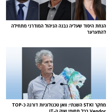
הנחת היסוד שעליה נבנה הניהול המודרני מתחילה
להתערער
מחקר STKI השנתי: וואן טכנולוגיות דורגה כ-TOP
Vendor בכל תחומי שוק ה-IT