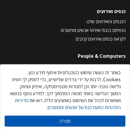
כנסים ואירועים
הכנסים והאירועים שלנו
נצפיתם בכנסי ואירועי אנשים ומחשבים
לקראת כנסים ואירועים קרובים
People & Computers
About Us
באתר זה נעשה שימוש בטכנולוגיות איסוף מידע כגון
Privacy Policy
Cookies, לרבות על ידי צדדים שלישיים, כדי לספק לך חווית
Contact Us
גלישה טובה יותר וכן למטרות סטטיסטיקה, איפיון ושיווק.
Our Events
המשך הגלישה באתר מהווה הסכמתך לכך. למידע נוסף בנושא
ואפשרות לנהל את השימוש באמצעים הללו, ראו את
מדיניות
הפרטיות המעודכנת של אנשים ומחשבים
.
אנשים ומחשבים © 2026 – כל הזכויות שמורות
סגירה
Created by