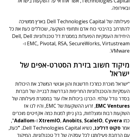
Technologies
Capital, אשר אחראי על השקעות בישראל
ובאירופה.
פעילותה של Dell Technologies Capital בארץ ממשיכה
להתרחב בהיבטי כוח אדם ותחומי השקעה, שכוללים כעת את כל
היחידות העסקיות הפועלות במסגרת דל טכנולוגיות: Dell, Dell
EMC, Pivotal, RSA, SecureWorks, Virtustream ו-
VMware.
מיקוד חשוב בזירת הסטרט-אפים של
ישראל
"ישראל מוכרת כמרכז חדשנות והון אנושי המשלב את היכולות
העסקיות והטכנולוגיות החריפות הנדרשות לבנייה של חברות
בסדר גודל עולמי. הכרנו ביכולות אלו עוד במסגרת פעילותה של
Ventures
EMC
, זרוע ההשקעות של EMC, והיו לנו אז
השקעות רבות ומוצלחות, בהן ניתן למנות כמה אקזיטים מוכרים
כמו
Cyvera
,
ScaleIO
,
Anobits
,
XtremIO
ו-
Adallom
",
אמר
סקוט דרלינג
, נשיא Dell Technologies Capital
. "
כעת,
עם הרחבת פעילותנו לכל עסקיה של דל טכנולוגיות, המיקוד