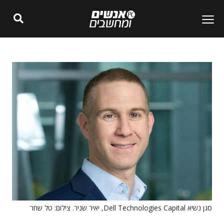
סגן נשיא Dell Technologies Capital, יאיר שניר. צילום: טל שחר