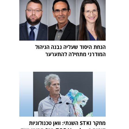
הנחת היסוד שעליה נבנה הניהול
המודרני מתחילה להתערער
מחקר STKI השנתי: וואן טכנולוגיות