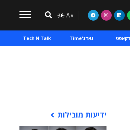
דקאסט
גאדג'Time
Tech N Talk
וכן פרסומי
תוכן פרסומי
וכן פרסומי
ידיעות מובילות