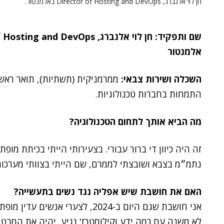
חן לוי אלנברג, Director of Hosting and DevOps באלמנטור.
שם ותפקיד: חן לוי אלנברג,
f Hosting and DevOps
אלמנטור
השכלה ושירות צבאי:
ממרמניקית (תשתיות), תואר ראש
התמחות בחברות טכנולוגיות.
מה הביא אותך לתחום הטכנולוגיה?
זה היה כיוון די ברור עבורי. בצעירותי הייתי בכיתת מו
נתמ״מ בצבא ושובצתי לממרם, שם הייתי בצוותי מערכות הפע
האם את חושבת שיש אפליה נגד נשים בתעשייה?
אני חושבת שגם היום ב-2024, לצערי
לא משנה עם כמה ידע וקילומטרז' נגיע, יהיה את המב