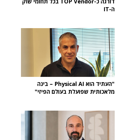
דורגה כ-TOP Vendor בכל תחומי שוק
ה-IT
"העתיד הוא Physical AI – בינה
מלאכותית שפועלת בעולם הפיזי"