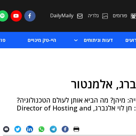
פורומים
גלריה
DailyMaily
ועים
דעות וניתוחים
היי-טק מינויים
פו
ברג, אלמנטור
ת
ה: מיהן? מה הביא אותן לעולם הטכנולוגיה?
ת
והאם הן חושבות שיש בענף אפליה? ● והפעם: חן לוי אלנברג, Director of Hosting and