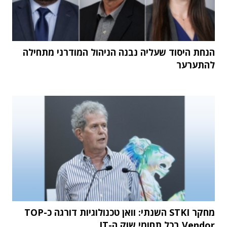
הנחת היסוד שעליה נבנה הניהול המודרני מתחילה
להתערער
מחקר STKI השנתי: וואן טכנולוגיות דורגה כ-TOP
Vendor בכל תחומי שוק ה-IT