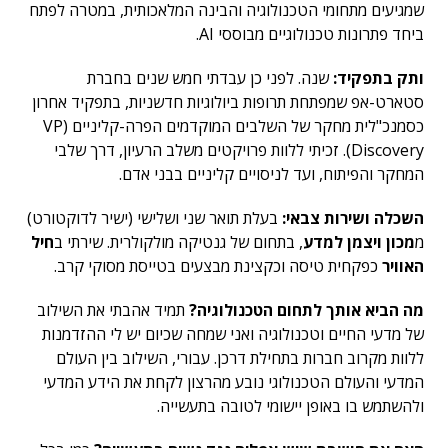
שמגיעים מתחומי הטכנולוגיה והבינה המלאכותית, במטרה לפתח
ביחד פתרונות טכנולוגיים מבוססי AI.
ותק בתפקיד:
שנה. לפני כן עבדתי חמש שנים בחברת
סטארט-אפ שמפתחת תרופות ביולוגיות חדשניות, בתפקיד אחרון
כסמנכ"לית מחקר של השלבים המוקדמים הפרה-קליניים (VP
Discovery). זכיתי ללוות פרויקטים משלב הרעיון, דרך שלבי
המחקר והפיתוח, ועד לניסויים קליניים בבני אדם.
השכלה ושירות צבאי:
בעלת תואר שני ושלישי (ישיר לדוקטורט)
מ
מכון ויצמן למדע
, בתחום של גנטיקה מולקולרית. שירתי ב
חיל
האוויר
כפקחית טיסה וכקצינת מבצעים בטייסת מסוקי קרב.
מה הביא אותך לתחום הטכנולוגיה?
תמיד אהבתי את השילוב
של מדעי החיים וטכנולוגיה ואני שמחה שכיום יש לי ההזדמנות
ללוות מקרוב חברות בתחילת דרכן. עבורי, השילוב בין העולם
המדעי והעולם הטכנולוגי נובע מהרצון לקחת את הידע המדעי
ולהשתמש בו באופן יישומי לטובה בתעשייה.