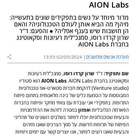
AION Labs
מדור מיוחד על נשים בתפקידים שונים בתעשייה:
מיהן? מה הביא אותן לעולם הטכנולוגיה? והאם
הן חושבות שיש בענף אפליה? ● והפעם: ד"ר
שרון קרדו רוסו, סמנכ"לית רעיונות וסקאוטינג
בחברת AION Labs
מערכת אנשים ומחשבים
02/05/2024 13:35
שם ותפקיד:
ד"ר
שרון קרדו רוסו
, סמנכ"לית רעיונות
וסקאוטינג בחברת
AION Labs
.
AION Labs הוא סטודיו
(Venture studio) להקמת חברות סטארט-אפ טכנולוגיות
המבוססות על הטמעת כלים של בינה מלאכותית בתחום פיתוח
התרופות. בתפקידי אני עובדת עם צוותי מחקר ופיתוח בחברות
הפארמה הגלובליות ו
אמזון
במטרה לזהות את ההזדמנויות
והבעיות שטכנולוגיות יוכלו לפתור בשלבים השונים של תהליכי
הפיתוח של תרופות חדשות. על סמך הצרכים שאנו מזהים
והבעיות שאנו רוצים לפתור, אנו יוצרים קשר עם יזמים ויזמיות