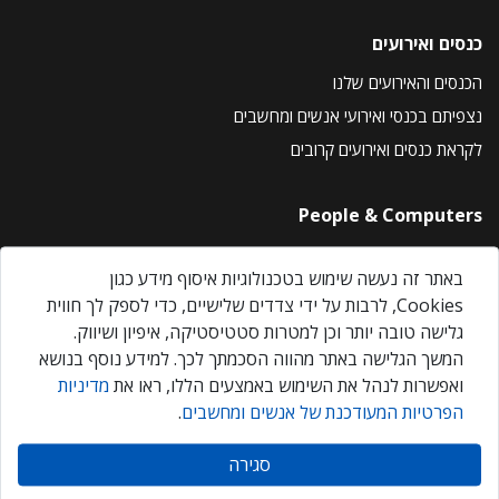
כנסים ואירועים
הכנסים והאירועים שלנו
נצפיתם בכנסי ואירועי אנשים ומחשבים
לקראת כנסים ואירועים קרובים
People & Computers
About Us
באתר זה נעשה שימוש בטכנולוגיות איסוף מידע כגון
Privacy Policy
Cookies, לרבות על ידי צדדים שלישיים, כדי לספק לך חווית
Contact Us
גלישה טובה יותר וכן למטרות סטטיסטיקה, איפיון ושיווק.
Our Events
המשך הגלישה באתר מהווה הסכמתך לכך. למידע נוסף בנושא
ואפשרות לנהל את השימוש באמצעים הללו, ראו את
מדיניות
הפרטיות המעודכנת של אנשים ומחשבים
.
אנשים ומחשבים © 2026 – כל הזכויות שמורות
סגירה
Created by