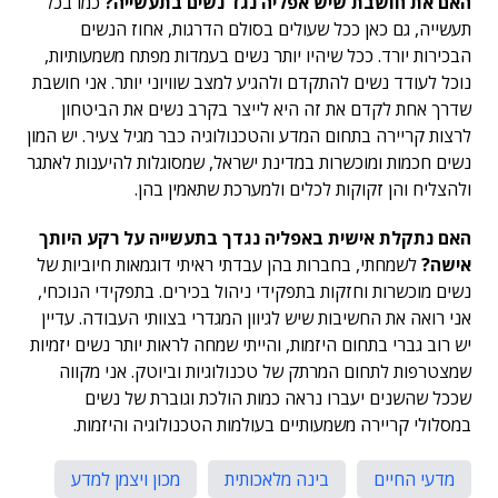
האם את חושבת שיש אפליה נגד נשים בתעשייה?
כמו בכל
תעשייה, גם כאן ככל שעולים בסולם הדרגות, אחוז הנשים
הבכירות יורד. ככל שיהיו יותר נשים בעמדות מפתח משמעותיות,
נוכל לעודד נשים להתקדם ולהגיע למצב שוויוני יותר. אני חושבת
שדרך אחת לקדם את זה היא לייצר בקרב נשים את הביטחון
לרצות קריירה בתחום המדע והטכנולוגיה כבר מגיל צעיר. יש המון
נשים חכמות ומוכשרות במדינת ישראל, שמסוגלות להיענות לאתגר
ולהצליח והן זקוקות לכלים ולמערכת שתאמין בהן.
האם נתקלת אישית באפליה נגדך בתעשייה על רקע היותך
אישה?
לשמחתי, בחברות בהן עבדתי ראיתי דוגמאות חיוביות של
נשים מוכשרות וחזקות בתפקידי ניהול בכירים. בתפקידי הנוכחי,
אני רואה את החשיבות שיש לגיוון המגדרי בצוותי העבודה. עדיין
יש רוב גברי בתחום היזמות, והייתי שמחה לראות יותר נשים יזמיות
שמצטרפות לתחום המרתק של טכנולוגיות וביוטק. אני מקווה
שככל שהשנים יעברו נראה כמות הולכת וגוברת של נשים
במסלולי קריירה משמעותיים בעולמות הטכנולוגיה והיזמות.
מדעי החיים
בינה מלאכותית
מכון ויצמן למדע