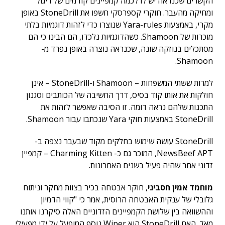
הקשרים שכנראה יש לו לכמה קמפיינים קודמים של ריגול
ומחיקה מהעבר. חוקרי קספרסקי חשפו את StoneDrill באופן
מקרי, באמצעות Yara-rules שנוצרו כדי לזהות דוגמיות בלתי
מוכרות של Shamoon. כשהדוגמיות נלכדו, הם הבינו כי הם
מסתכלים בנוזקה שונה, שכנראה נוצרה באופן נפרד מ-
Shamoon.
למרות ששתי המשפחות – Shamoon ו-StoneDrill – אינן
חולקות את אותו קוד בסיס, דרך החשיבה של הכותבים וסגנון
התכנות שלהם נראה דומה. זו הסיבה שאפשר לזהות את
StoneDrill באמצעות חוקי Yara שנכתבו עבור Shamoon.
StoneDrill עושה שימוש בחלקים מקוד שבעבר נצפה ב-
NewsBeef APT, המוכר גם כ- Charming Kitten – קמפיין
זדוני אחר שהיה פעיל בשנים האחרונות.
מוחמד אמין חסביני
, חוקר אבטחה בכיר בצוות מחקר וניתוח
גלובלי של ענקית האבטחה הרוסית, אמר כי "קווי הדמיון
וההשוואה בין שלושת הקמפיינים הזדוניים האלה סיקרנו אותנו
מאד. האם StoneDrill הוא Wiper נוסף המופעל על ידי מפעילי