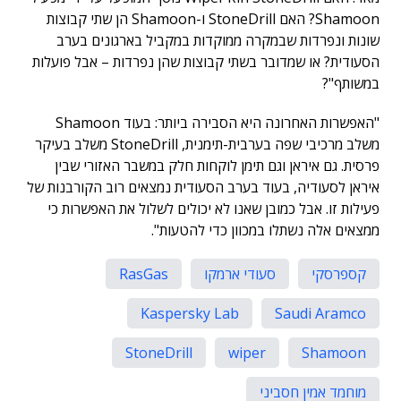
Shamoon? האם StoneDrill ו-Shamoon הן שתי קבוצות
שונות ונפרדות שבמקרה ממוקדות במקביל בארגונים בערב
הסעודית? או שמדובר בשתי קבוצות שהן נפרדות – אבל פועלות
במשותף"?
"האפשרות האחרונה היא הסבירה ביותר: בעוד Shamoon
משלב מרכיבי שפה בערבית-תימנית, StoneDrill משלב בעיקר
פרסית. גם איראן וגם תימן לוקחות חלק במשבר האזורי שבין
איראן לסעודיה, בעוד בערב הסעודית נמצאים רוב הקורבנות של
פעילות זו. אבל כמובן שאנו לא יכולים לשלול את האפשרות כי
ממצאים אלה נשתלו במכוון כדי להטעות".
קספרסקי
סעודי ארמקו
RasGas
Kaspersky Lab
Saudi Aramco
StoneDrill
wiper
Shamoon
מוחמד אמין חסביני