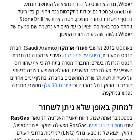
Wiper, גם הוא הורס כל דבר הנמצא על המחשב הנגוע.
StoneDrill מכיל גם יכולות מתקדמות נגד זיהוי וכן כלי ריגול.
בנוסף למטרות במזרח התיכון, מטרה אחת של StoneDrill
זוהתה כבר באירופה. יצויין כי עד היום לא נרשמה שם פגיעה של
Wiper כלשהו שהגיע מהמזרח התיכון.
באוגוסט 2012 מחשבי
סעודי ארמקו
(Saudi Aramco), חברת
הנפט הסעודית,
נפגעו על ידי נוזקה
. סעודי ארמקו הינה חברת
הנפט הגדולה בעולם. החברה מסרה בתחילה כי אף שהווירוס
השפיע על פעולת כמה מחשבים, הוא לא השפיע בצורה כלשהי
על פעילות רשת תקשורת המחשבים בחברה. בחלוף ימים אחדים
הוברר כי הנזק גדול בהרבה וכי
יותר מ-30 אלף
מחשבי החברה
נפגעו במתקפה.
למחוק באופן שלא ניתן לשחזר
בספטמבר אותה שנה, דיווח תאגיד האנרגיה הקטארי
RasGas
שגם
מחשבים בו נפגעו
. RasGas מפעילה מתקני ייצור לטיפול,
זיקוק וייצוא של גז טבעי נוזלי (LNG) למדינות ברחבי העולם,