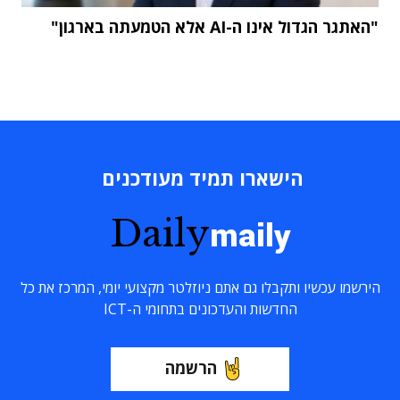
"האתגר הגדול אינו ה-AI אלא הטמעתה בארגון"
הישארו תמיד מעודכנים
Daily
maily
הירשמו עכשיו ותקבלו גם אתם ניוזלטר מקצועי יומי, המרכז את כל
החדשות והעדכונים בתחומי ה-ICT
הרשמה