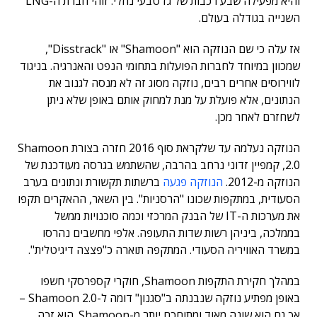
והיא מפעילה שבע רכבות של גז טבעי נוזלי. זוהי חברת ה-LNG
השנייה בגודלה בעולם.
אז עלה כי שם הנוזקה הוא "Shamoon" או "Disstrack",
שמכוון במיוחד לחברות הפועלות בתחומי הנפט והאנרגיה. בניגוד
לווירוסים אחרים רבים, נוזקה מסוג זה לא מנסה לגנוב את
הנתונים, אלא פועלת על מנת למחוק אותם באופן שלא ניתן
לשחזרם לאחר מכן.
הנוזקה נעלמה עד שלקראת סוף 2016 חזרה בצורת Shamoon
2.0, קמפיין זדוני נרחב בהרבה, שהשתמש בגרסה מעודכנת של
הנוזקה מ-2012.
הנוזקה פגעה
ברשתות תקשורת ונתונים בערב
הסעודית, במתקפות שכונו "הרסניות". בין השאר, ההאקרים תקפו
את מערכות ה-IT של הבנק המרכזי וכמה סוכנויות ממשל
בממלכה, ביניהן רשות שדות התעופה. אלפי מחשבים נהרסו
במשרד האוויריה הסעודי. המתקפה תוארה כ"פצצה דיגיטלית".
במהלך חקירת התקפות Shamoon, חוקרי קספרסקי חשפו
באופן מפתיע נוזקה שנבנתה ב"סגנון" דומה ל-Shamoon 2.0 –
אך גם הוא שונה מאוד ומתוחכם יותר מ-Shamoon. הוא זכה