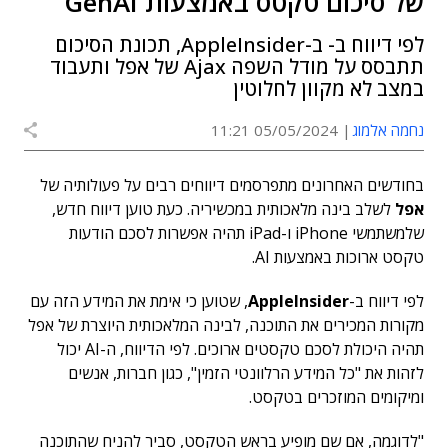
של סיכום טקטס באמצעות GenAI
לפי דיווח ב- ב-AppleInsider, תכונת הסיכום
תתבסס על מודל השפה Ajax של אפל ותעבוד
במצב לא מקוון לחלוטין
נחמה אלמוג
05/05/2024 11:21
בחודשים האחרונים מתפרסמים דיווחים רבים על פעולותיה של
אפל
לשלב בינה מלאכותית במכשיריה. כעת טוען דיווח חדש,
שלמשתמשי iPhone ו-iPad תהיה אפשרות לסכם הודעות
טקסט ארוכות באמצעות AI.
לפי דיווח ב-
AppleInsider
, שטוען כי אימת את המידע הזה עם
מקורות המכירים את התוכנה, לבינה המלאכותית היוצרת של אפל
תהיה היכולת לסכם טקסטים ארוכים. לפי הדיווח, ה-AI יכול
לזהות את "כל המידע הרלוונטי הזמין", כגון חברות, אנשים
ומיקומים המוזכרים בטקסט.
"לדוגמה, אם שם מופיע בראש הטקסט, סביר להניח שהתוכנה