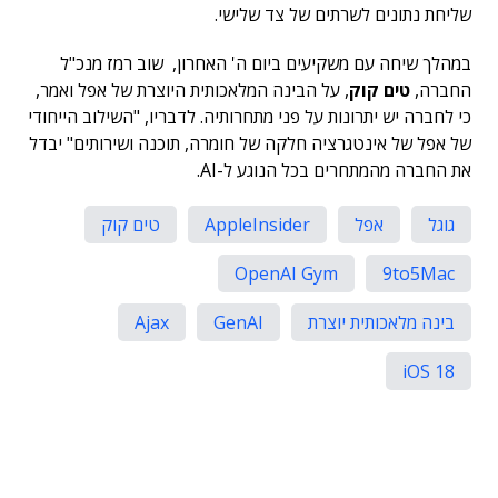
שליחת נתונים לשרתים של צד שלישי.
במהלך שיחה עם משקיעים ביום ה' האחרון, שוב רמז מנכ"ל
החברה,
טים קוק
, על הבינה המלאכותית היוצרת של אפל ואמר,
כי לחברה יש יתרונות על פני מתחרותיה. לדבריו, "השילוב הייחודי
של אפל של אינטגרציה חלקה של חומרה, תוכנה ושירותים" יבדל
את החברה מהמתחרים בכל הנוגע ל-AI.
גוגל
אפל
AppleInsider
טים קוק
OpenAI Gym
9to5Mac
בינה מלאכותית יוצרת
GenAI
Ajax
iOS 18