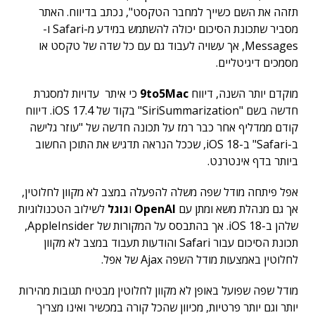
תזהה את השם כשייך למחבר הטקסט", נכתב בדיווח. האתר
מסביר שתכונת הסיכום יכולה להשתמש במידע מ-Safari ו-
Messages, אך עשויה לעבוד גם עם כל שדה של טקסט או
מסמכים דיגיטליים.
מוקדם יותר השנה, דיווח
9to5Mac
כי איתר עדויות למסגרת
חדשה בשם "SiriSummarization" בקוד של iOS 17.4. דיווח
קודם ממדליף אחר כבר רמז על תכונה חדשה של "עוזר גלישה
ב-Safari" ב-iOS 18, שככל הנראה תדגיש את התוכן החשוב
ביותר בדף אינטרנט.
אפל פיתחה מודל שפה משלה להפעלה במצב לא מקוון לחלוטין,
אך גם מנהלת משא ומתן עם
OpenAI
ו
גוגל
לשילוב הטכנולוגיות
שלהן ב-iOS 18. אך בהתבסס על המקורות של AppleInsider,
תכונת הסיכום עבור Safari והודעות תעבוד במצב לא מקוון
לחלוטין באמצעות מודל השפה Ajax של אפל.
מודל שפה שפועל באופן לא מקוון לחלוטין מבטיח תגובות מהירות
יותר וגם יותר פרטיות, מכיוון שהכל קורה במכשיר ואינו מצריך