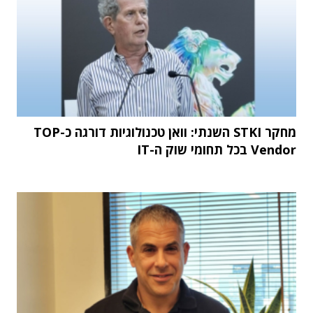
מחקר STKI השנתי: וואן טכנולוגיות דורגה כ-TOP
Vendor בכל תחומי שוק ה-IT