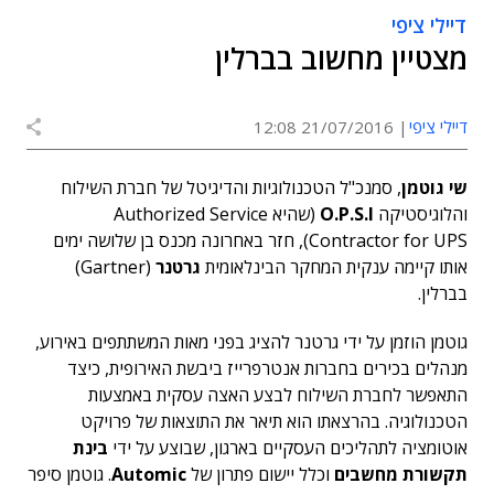
דיילי ציפי
מצטיין מחשוב בברלין
דיילי ציפי
21/07/2016 12:08
שי גוטמן
, סמנכ"ל הטכנולוגיות והדיגיטל של חברת השילוח
והלוגיסטיקה
O.P.S.I
(שהיא Authorized Service
Contractor for UPS), חזר באחרונה מכנס בן שלושה ימים
אותו קיימה ענקית המחקר הבינלאומית
גרטנר
(Gartner)
בברלין.
גוטמן הוזמן על ידי גרטנר להציג בפני מאות המשתתפים באירוע,
מנהלים בכירים בחברות אנטרפרייז ביבשת האירופית, כיצד
התאפשר לחברת השילוח לבצע האצה עסקית באמצעות
הטכנולוגיה. בהרצאתו הוא תיאר את התוצאות של פרויקט
אוטומציה לתהליכים העסקיים בארגון, שבוצע על ידי
בינת
תקשורת מחשבים
וכלל יישום פתרון של
Automic
. גוטמן סיפר