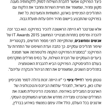
כיצד הפרויקט אפשר לחברת השילוח לספק ללקוחותיה מענה
מקוון ומהיר, שמשפר את חוויית השירות ומחבר את הלקוח עם
התהליכים הפנימיים בארגון, התשתיות והמערכות. כל זאת
בפרויקט שהתבצע ביישום מהיר ויחס עלות-תועלת גבוה.
אלא שגרטנר לא הייתה הראשונה להכיר בפרויקט. הוא כבר זכה
להכרה ופרסים בתחרות מצטייני המחשוב IT Awards 2015 של
אנשים ומחשבים
, שהתקיימה לפני מספר חודשים, בקטגוריית
שיפור תהליכים עסקיים. כך כתבה ועדת השיפוט של התחרות על
הפרויקט: "במסגרת הפרויקט הוקמה פלטפורמה אשר תומכת
ביעדים העסקיים של חברת השילוח, על בסיס מודלים מתקדמים
בעולם הלוגיסטיקה. הפרויקט הביא להגברת האוטומציה
בתהליכים השונים, שמשפרים את רמת הניהול והבקרה עליהם".
גוטמן סיפר ל
דיילי ציפי
כי "זו הייתה זכות גדולה לספר מהניסיון
שלנו כאן, בישראל, למנהלי עולמות הביזנס והטכנולוגיה של
הארגונים המובילים באירופה. המהפכה הדיגיטלית משנה את
המודלים שהכרנו ומגדירה מחדש את מגרש המשחקים העסקי.
ארגונים בכל העולם, כולל אלה עימם נפגשתי באירוע בברלין,