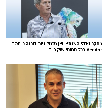
מחקר STKI השנתי: וואן טכנולוגיות דורגה כ-TOP
Vendor בכל תחומי שוק ה-IT