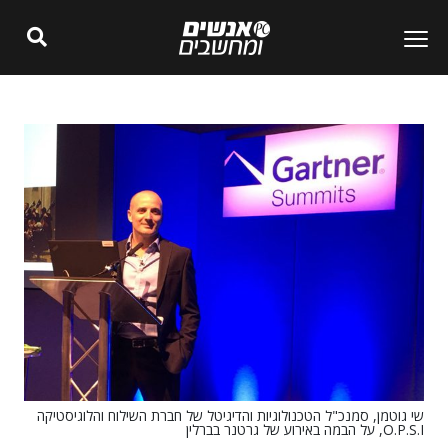
שי גוטמן, סמנכ"ל הטכנולוגיות והדיגיטל של חברת השילוח והלוגיסטיקה
O.P.S.I, על הבמה באירוע של גרטנר בברלין