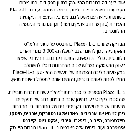
אותו לעבודה בחברות ההיי-טק במגוון תפקידים, כמו פיתוח
מקצועות דטא או תמיכה. לצורך מימוש היוזמה, עובדת Place-IL
בשותפות מלאה עם אשכול נגב מערבי, המועצות המקומיות
והעיריות (בהן שדרות, אופקים ועוד), וכן עם גורמי הממשלה
הרלוונטיים.
מבדיקה שערכו ב-Place-IL בהתבסס על נתוני ה
למ"ס
והאקדמיה, נכון להיום ישנם למעלה מ-3,000 בוגרי תארים
רלוונטיים, כולל הנדסאים, המתגוררים בנגב המערבי, שיצאו
לשוק התעסוקה בשלוש שנים האחרונות ויוכלו להשתלב
במקצועות הליבה והצמיחה של תעשיית ההיי-טק. ב-Place-IL
החלו לפנות לאותם בוגרים, והזמינו אותם למסלול ראיונות מואץ.
ב-Place-IL מספרים כי כבר רתמו למהלך עשרות חברות מובילות,
שהסכימו לקלוט לשורותיהן עובדים במגוון רחב של תפקידים
שיאותרו על ידיה ויעמדו בקריטריונים של החברות. בין החברות
ניתן למצוא את:
אנבידיה
,
פאלו אלטו נטוורקס
,
ארמיס
,
סיסקו
,
סיילספורס
,
הייבוב
,
ביזאבו
,
סיפליי
,
אקסוניוס
,
קיידנס
,
אימפרבה
ועוד. בימים אלה מצרפים ב-Place-IL חברות היי-טק