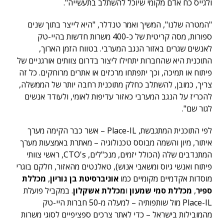
ולגייס כח אדם מקומי שיוכל להשתלב בתעשייה".
"המטרה שלנו", המשיך ואמר טנדלר, "היא לייצר בתוך שנים
ספורות, מסה קריטית של כ-400 משרות חדשות בהיי-טק
לאנשים שגרים באזור הנגב המערבי. בטווח הזמן הארוך,
התוכנית היא שהחברות יתחילו ליצור בדרום צוותים אורגניים של
פיתוח או תמיכה, וכך יתפתחו מרכזים או אתרים מרוחקים. כל זה
צריך, כמובן, להשתלב כחלק מתוכנית רחבה יותר של הממשלה,
להכריז על הנגב המערבי כאזור עדיפות לאומי, ולעודד אנשים
לגור שם".
לפי התוכנית המתגבשת, Place-IL – אשר כבר הקימה מערך
איתור, מיון והשמה מבוסס טכנולוגיה – מאתרת באמצעות מערך
המתנדבים שלה (הכולל יזמים, מנכ"לים, CTO's, ראשי צוותי
פיתוח ואנשי גיוס ומשאבי אנוש), טאלנטים מהאזור, חלקם בוגרי
מוסדות אקדמיים מקומיים כמו
אוניברסיטת בן גוריון
,
מכללת
ספיר
,
מכללת סמי שמעון
ו
מכללת אשקלון
. במקביל פועלת
Place-IL מול שותפותיה – למעלה מ-50 חברות היי-טק
מהמובילות בישראל – כדי לאתר צרכים ספציפיים לסוגי משרות