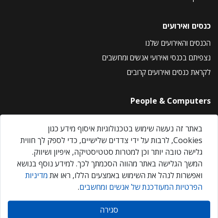
כנסים ואירועים
הכנסים והאירועים שלנו
נצפיתם בכנסי ואירועי אנשים ומחשבים
לקראת כנסים ואירועים קרובים
People & Computers
About Us
באתר זה נעשה שימוש בטכנולוגיות איסוף מידע כגון
Privacy Policy
Cookies, לרבות על ידי צדדים שלישיים, כדי לספק לך חווית
Contact Us
גלישה טובה יותר וכן למטרות סטטיסטיקה, איפיון ושיווק.
Our Events
המשך הגלישה באתר מהווה הסכמתך לכך. למידע נוסף בנושא
ואפשרות לנהל את השימוש באמצעים הללו, ראו את
מדיניות
הפרטיות המעודכנת של אנשים ומחשבים
.
אנשים ומחשבים © 2026 – כל הזכויות שמורות
סגירה
Created by