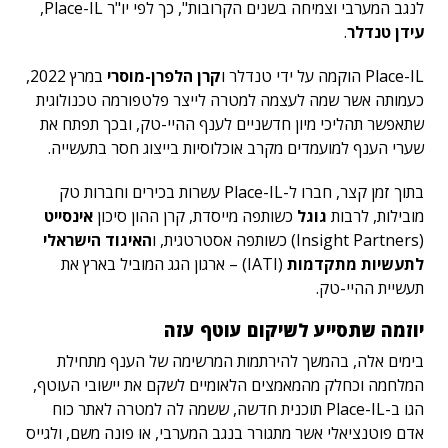
לנגב המערבי וצמיחה בשנים הקרובות", כך לפי יו"ר Place-IL,
עידן טנדלר
.
Place-IL הוקמה על ידי טנדלר ו
קרן הלפרן-מוסרי
במרץ 2022,
כעמותה אשר שמה לעצמה למטרה לייצר פלטפורמה טכנולוגית
שתאפשר תהליכי מיון חדשניים לענף ההיי-טק, ובכך תפתח את
שערי הענף למועמדים מקרב אוכלוסיות בייצוג חסר בתעשייה.
בתוך זמן קצר, חברו ל-Place-IL עשרות בכירים וחברות טק
מובילות, לרבות
גוגל
כשותפה מייסדת, קרן ההון סיכון
אינסייט
(Insight Partners) כשותפה אסטרטגית, ו
האיגוד הישראלי
לתעשיות מתקדמות
(IATI)
– ארגון הגג המוביל בארץ את
תעשיית ההיי-טק.
יוזמה שתסייע לשיקום עוטף עזה
בימים אלה, בהמשך להירתמות המרשימה של הענף מתחילת
המלחמה וכחלק מהמאמצים הלאומיים לשקם את יישובי העוטף,
הגו ב-Place-IL תוכנית חדשה, ששמה לה למטרה לאתר כוח
אדם פוטנציאלי אשר מתגורר בנגב המערבי, או פונה משם, ולגייס