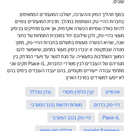
שונים.
בסוף תהליך המיון וההערכה, ישולבו המועמדים המתאימים
בחברות ההיי-טק השותפות במהלך. מרבית המועמדים צפויים
להיות כאלה שסיימו הכשרה אקדמית, אך אינם מחזיקים בניסיון
מעשי בהיי-טק, ולכן שילובם יחל בתוכנית התמחות של כחצי
שנה, שהיא הכשרה מעשית בתשלום בחברות ההיי-טק, מתוך
מטרה שבתקופה זו יצברו ניסיון מעשי בתחום, שיאפשר להם
המשך השתלבות בתעשייה. על מנת לגשר על פערי המרחק בין
מגוריהם של העובדים לבין משרדי החברות, Place-IL תקים שני
מתחמי עבודה ייעודיים מקומיים, בהם יעבדו העובדים בימים בהם
לא ייסעו למשרדים במרכז הארץ.
אינסייט
קרן הלפרן-מוסרי
עידן טנדלר
היי-טק בדרום
משרות חדשות בנגב המערבי
Place-IL
היי-טק בנגב המערבי
Insight Partners
מכללת סמי שמעון