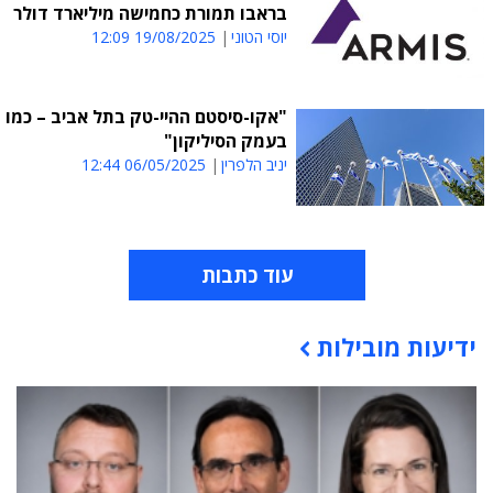
בראבו תמורת כחמישה מיליארד דולר
יוסי הטוני
19/08/2025 12:09
"אקו-סיסטם ההיי-טק בתל אביב – כמו
בעמק הסיליקון"
יניב הלפרין
06/05/2025 12:44
עוד כתבות
ידיעות מובילות
תוכן פרסומי