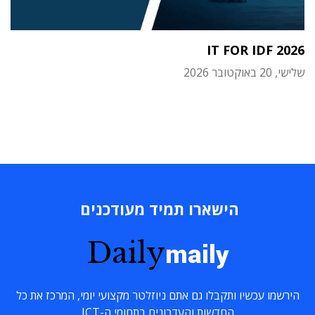
IT FOR IDF 2026
שלישי, 20 באוקטובר 2026
הישארו תמיד מעודכנים
Daily
maily
הירשמו עכשיו ותקבלו גם אתם ניוזלטר מקצועי יומי, המרכז את כל
החדשות והעדכונים בתחומי ה-ICT