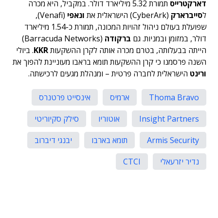
דארקטרייס
תמורת 5.32 מיליארד דולר. במקביל, היא מכרה
ל
סייברארק
(CyberArk) הישראלית את
ונאפי
(Venafi),
שפועלת בעולם ניהול זהויות המכונה, תמורת כ-1.54 מיליארד
דולר, במזומן ובמניות. גם
ברקודה
(Barracuda Networks)
הייתה בבעלותה, בטרם מכרה אותה לקרן ההשקעות
KKR
. ביולי
השנה פרסמנו כי קרן ההשקעות תומא בראבו מעוניינת להפוך את
ורינט
הישראלית לחברה פרטית – ומנהלת מגעים לרכישתה.
Thoma Bravo
ארמיס
אינסייט פרטנרס
Insight Partners
אוטוריו
סילק סקיוריטי
Armis Security
תומא בארבו
יבנגי דיברוב
נדיר יזרעאלי
CTCI