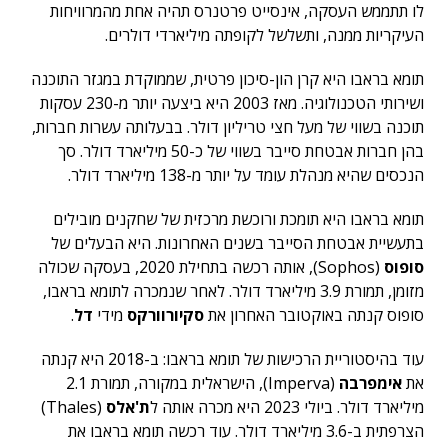
לו תתממש העסקה, אינסייט פרטנרס תהיה אחת מהמרוויחות
העיקריות ממנה, ותשלשל לקופתה מיליארדי דולרים.
תומא בראבו היא קרן הון-סיכון פרטית, שממוקדת במגזר התוכנה
ושירותי הטכנולוגיה. מאז 2003 היא ביצעה יותר מ-230 עסקות
תוכנה בשווי של מעל חצי טריליון דולר. בבעלותה עשרות חברות,
בהן חברות אבטחת סייבר בשווי של כ-50 מיליארד דולר. סך
הנכסים שהיא מנהלת עומד על יותר מ-138 מיליארד דולר.
תומא בראבו היא תומכת ורוכשת מרכזית של שחקנים מובילים
בתעשיית אבטחת הסייבר בשנים האחרונות. היא הבעלים של
סופוס
(Sophos), אותה רכשה בתחילת 2020, בעסקה שכולה
מזומן, תמורת 3.9 מיליארד דולר. לאחר שנמכרה לתומא בראבו,
סופוס קנתה באוקטובר האחרון את
סקיורוורקס
מידי
דל
.
עוד בהיסטוריית הרכישות של תומא בראבו: ב-2018 היא קנתה
את
אימפרבה
(Imperva), הישראלית במקורה, תמורת 2.1
מיליארד דולר. ביולי 2023 היא מכרה אותה ל
ת'אלס
(Thales)
הצרפתית ב-3.6 מיליארד דולר. עוד רכשה תומא בראבו את