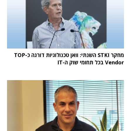
מחקר STKI השנתי: וואן טכנולוגיות דורגה כ-TOP
Vendor בכל תחומי שוק ה-IT