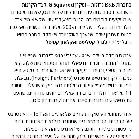
בחברות B&B גדולות – ומקרן
G Squared
. לצד הקרנות
השתתפו בסבב כמה עובדים ותיקים של ארמיס, שאינם מייסדים
או משקיעים קודמים בה. הגיוס בוצע לפי שווי של 4.5 מיליארד
דולר. מדובר בעלייה של יותר מ-200 מיליון דולר בשוויה מאז סבב
הגיוס האחרון שלה, שנערך באוקטובר אשתקד. הסבב ההוא
הובל על ידי
ג'נרל קטליסט
ו
אקלאון קפיטל
.
ארמיס נוסדה בשלהי 2015 על ידי
יבנגי דיברוב
, שמשמש
כמנכ"ל החברה, ו
נדיר יזרעאלי
, מנהל הטכנולוגיות שלה. היא
מונה כ-900 עובדים – בעיקר בישראל ובארה"ב. ב-2020 היא
נמכרה לקרן
אינסייט פרטנרס
(Insight Partners), מבעלת
המניות ב
וויז
ומהמשקיעות הבולטות בהיי-טק הישראלי – תמורת
1.1 מיליארד דולר. דיברוב ויזרעאלי הם יזמים סדרתיים, שהפכו
גם למשקיעים בחברות סייבר אחרות וקרנות הון סיכון.
אחד מתחומי העיסוק העיקריים של ארמיס הוא IoT – האינטרנט
של הדברים, הגנת מכשירים שמחוברים לרשת הארגונית, בהם
מדפסות ומצלמות. התוכנה של ארמיס מזהה את הפעילות
האופיינית של מכשירים אלה, מתריעה על פעילות חריגה ובמידת