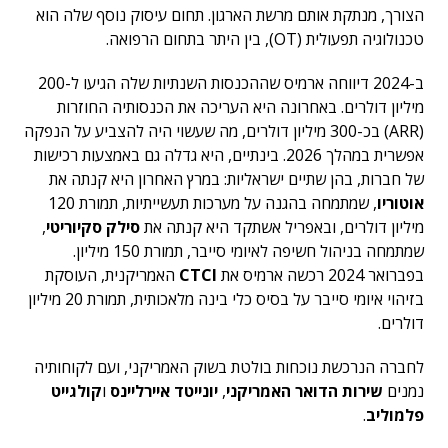
הצורך, מנתקת אותם מרשת הארגון. תחום עיסוק נוסף שלה הוא
טכנולוגיה תפעולית (OT), בין היתר בתחום הרפואה.
ב-2024 דיווחה ארמיס שההכנסות השנתיות שלה הגיעו ל-200
מיליון דולרים. באחרונה היא העריכה את הכנסותיה החוזרות
(ARR) בכ-300 מיליון דולרים, מה שעשוי היה להצביע על הנפקה
אפשרית במהלך 2026. בינתיים, היא גדלה גם באמצעות רכישות
של חברות, בהן שתיים ישראליות: במרץ האחרון היא קנתה את
אוטוריו
, שמתמחה בהגנה על מערכות תעשייתיות, תמורת 120
מיליון דולרים, ובאפריל אשתקד היא קנתה את
סילק סקיוריטי
,
שמתמחה בניהול חשיפה לאיומי סייבר, תמורת 150 מיליון.
בפברואר 2024 רכשה ארמיס את
CTCI
האמריקנית, העוסקת
בזיהוי איומי סייבר על בסיס כלי בינה מלאכותית, תמורת 20 מיליון
דולרים.
לחברה הנרכשת נוכחות בולטת בשוק האמריקני, ועם לקוחותיה
נמנים
שירות הדואר האמריקני
,
יונייטד איירליינס
ו
קולגייט
פלמוליב
.