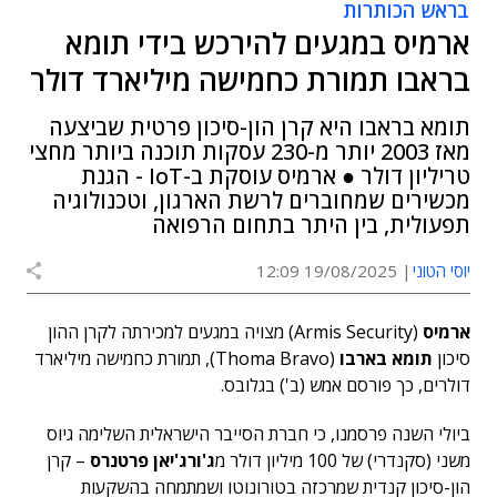
בראש הכותרות
ארמיס במגעים להירכש בידי תומא
בראבו תמורת כחמישה מיליארד דולר
תומא בראבו היא קרן הון-סיכון פרטית שביצעה
מאז 2003 יותר מ-230 עסקות תוכנה ביותר מחצי
טריליון דולר ● ארמיס עוסקת ב-IoT - הגנת
מכשירים שמחוברים לרשת הארגון, וטכנולוגיה
תפעולית, בין היתר בתחום הרפואה
יוסי הטוני
19/08/2025 12:09
ארמיס
(Armis Security) מצויה במגעים למכירתה לקרן ההון
סיכון
תומא בארבו
(Thoma Bravo), תמורת כחמישה מיליארד
דולרים, כך פורסם אמש (ב') בגלובס.
ביולי השנה פרסמנו, כי חברת הסייבר הישראלית השלימה גיוס
משני (סקנדרי) של 100 מיליון דולר מ
ג'ורג'יאן פרטנרס
– קרן
הון-סיכון קנדית שמרכזה בטורונוטו ושמתמחה בהשקעות