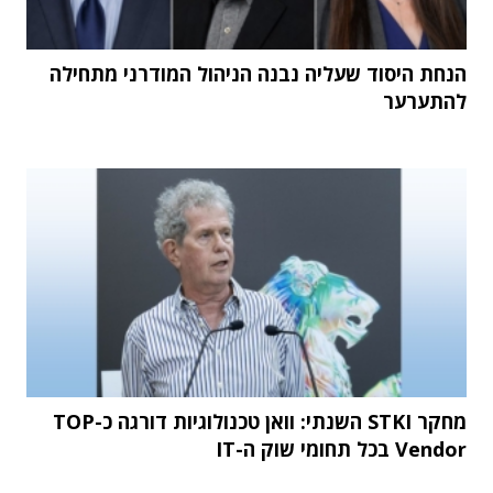
הנחת היסוד שעליה נבנה הניהול המודרני מתחילה
להתערער
מחקר STKI השנתי: וואן טכנולוגיות דורגה כ-TOP
Vendor בכל תחומי שוק ה-IT