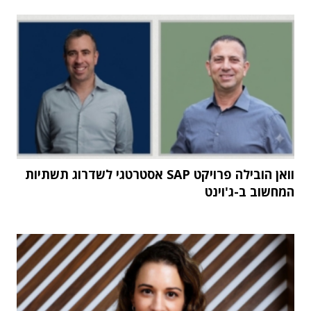
וואן הובילה פרויקט SAP אסטרטגי לשדרוג תשתיות
המחשוב ב-ג'וינט