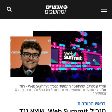
פאדי קוסגרייב, שהתפטר מתפקיד מנכ"ל Web Summit - חוזר
אליו.
צילום: עיבוד ממוחשב. מקור: ShutterStock ולכידת מסך מ-X
(בהתאמה)
בראש הכותרות
מנכ"ל Web Summit, שיצא נגד