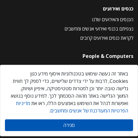
כנסים ואירועים
הכנסים והאירועים שלנו
נצפיתם בכנסי ואירועי אנשים ומחשבים
לקראת כנסים ואירועים קרובים
People & Computers
About Us
באתר זה נעשה שימוש בטכנולוגיות איסוף מידע כגון
Privacy Policy
Cookies, לרבות על ידי צדדים שלישיים, כדי לספק לך חווית
Contact Us
גלישה טובה יותר וכן למטרות סטטיסטיקה, איפיון ושיווק.
Our Events
המשך הגלישה באתר מהווה הסכמתך לכך. למידע נוסף בנושא
ואפשרות לנהל את השימוש באמצעים הללו, ראו את
מדיניות
הפרטיות המעודכנת של אנשים ומחשבים
.
אנשים ומחשבים © 2026 – כל הזכויות שמורות
סגירה
Created by