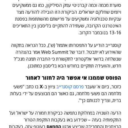
סוערת מכמה וכמה קברניטי עמק הסיליקון, כמו גם ממשקיעים
ויזמים שחלקם ישראלים. הביקורת הזו הובילה להודעה מצד
ענקיות טכנולוגיה ומשקיעים על פרישתם מהשתתפות בפסגת
האינטרנט הקרובה, שעתידה להתקיים בליסבון בין התאריכים
13-16 בנובמבר הקרוב.
קוסגרייב הודיע על התפטרותו אתמול (ש'), ככל הנראה בתקווה
שהאירוע לא יתבטל.
דובר של Web Summit אמר בהצהרה
שנשלחה בדואר אלקטרוני לתקשורת כי החברה תמנה מנכ"ל
חדש, והוועידה תתקיים בחודש הבא בליסבון כמתוכנן.
הפוסט שממנו אי אפשר היה לחזור לאחור
כזכור, ביום א' שעבר
פרסם קוסגרייב
ציוץ ב-
X
בו כתב: "פשעי
מלחמה הם פשעי מלחמה, גם כאשר הם מבוצעים על ידי בעלות
ברית, וצריך לכנותם כך".
הדעה השנויה במחלוקת נתפשה כביקורת חמורה על ישראל ועל
התקפותיה בעזה – שכידוע באו בעקבות התקפת הטרור
הרצחנית והמחרידה שביצע ארגון
החמאס
בעוטף עזה. בעקבות