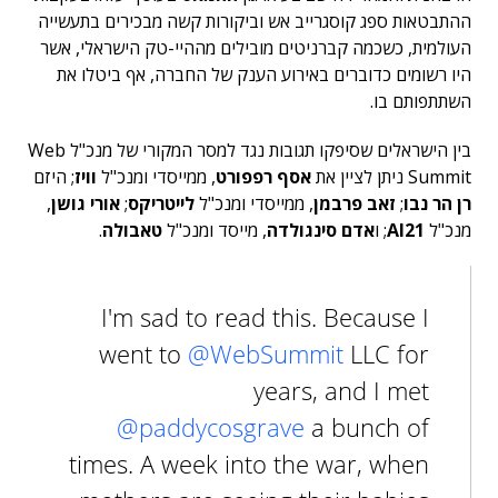
ההתבטאות ספג קוסגרייב אש וביקורות קשה מבכירים בתעשייה
העולמית, כשכמה קברניטים מובילים מההיי-טק הישראלי, אשר
היו רשומים כדוברים באירוע הענק של החברה, אף ביטלו את
השתתפותם בו.
בין הישראלים שסיפקו תגובות נגד למסר המקורי של מנכ"ל Web
Summit ניתן לציין את
אסף רפפורט
, ממייסדי ומנכ"ל
וויז
; היזם
רן הר נבו
;
זאב פרבמן
, ממייסדי ומנכ"ל
לייטריקס
;
אורי גושן
,
מנכ"ל
AI21
; ו
אדם סינגולדה
, מייסד ומנכ"ל
טאבולה
.
I'm sad to read this. Because I
went to
@WebSummit
LLC for
years, and I met
@paddycosgrave
a bunch of
times. A week into the war, when