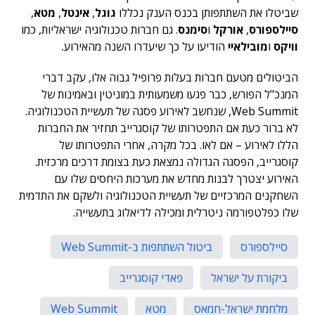
שביטלו את השתתפותן בכנס הענק נכללו
גוגל
,
אינטל
,
מטא
,
סיילספורס
,
אורקל
ו
סימנס
. גם חברות טכנולוגיה ישראליות, כמו
וויקס
ו
מובילאיי
הודיעו על כך שיעדרו השנה מהאירוע.
הביטולים מטעם חברות בעלות פרופיל גבוה אלו, עקב דברי
המנכ"ל הפורש, כבר פגעו משמעותית במוניטין ובאמינות של
Web Summit, שנחשב לאירוע פסגה של תעשיית הטכנולוגיה.
לא ברור כעת אם התפטרותו של קוסגרייב תחזיר את החברות
הללו לאירוע – אם לאו. בכל מקרה, אחרי
התפטרותו של
קוסגרייב, הפסגה הגדולה נמצאת כעת בצומת דרכים מרכזית.
האירוע יצטרך לבנות מחדש את מערכות היחסים שלו עם
השחקנים המרכזיים של תעשיית הטכנולוגיה ולשקם את התדמית
שלו כפלטפורמה ניטרלית ומכילה לדיאלוג בתעשייה.
סיילספורס
ביטול השתתפות ב-Web Summit
ביקורת על ישראל
פאדי קוסגרייב
מלחמת ישראל-חמאס
מטא
Web Summit