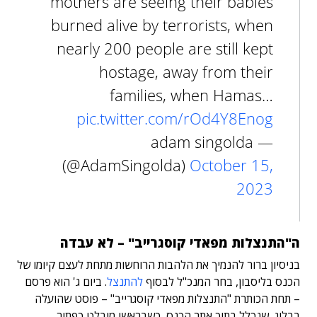
mothers are seeing their babies
burned alive by terrorists, when
nearly 200 people are still kept
hostage, away from their
families, when Hamas…
pic.twitter.com/rOd4Y8Enog
— adam singolda
(@AdamSingolda)
October 15,
2023
ה"התנצלות מפאדי קוסגרייב" – לא עבדה
בניסיון ברור להנמיך את הלהבות הרוחשות מתחת לעצם קיומו של
הכנס בליסבון, בחר המנכ"ל לבסוף
להתנצל
. ביום ג' הוא פרסם
– תחת הכותרת "התנצלות מפאדי קוסגרייב" – פוסט שהועלה
בבלוג, שנכלל בתוך אתר הכנס, כשבראשו מובלט כפתור