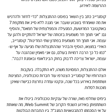
ההרשמה לאירוע.
קוסגרייב כתב בין השאר בפוסט ההתנצלות: "כדי לחזור ולהדגיש
את מה שאמרתי בשבוע שעבר: אני מגנה ללא סייג את מתקפת 7
באוקטובר המרושעת, המגעילה והמפלצתית של חמאס", והוסיף
גם: "אני תומך חד משמעית בזכותה של ישראל להתקיים ולהגן על
עצמה. אני תומך חד משמעית בפתרון שתי המדינות". קוסגרייב,
האירי במוצאו, הוסיף והבהיר שההתנצלות שלו מגיעה על אף ש-
"כמו כל כך הרבה דמויות בעולם, גם אני מאמין שבהגנה על
עצמה, ישראל צריכה לדבוק בחוק הבינלאומי ובאמנת ז'נבה".
אולם ההתנצלות, המסויגת משהו, לא התקבלה. בעקבות
הצהרותיו של קוסגרייב הצטרפו עוד חברות טכנולוגיה, המציגות
ושתתפות באירוע בכל שנה, ונקטו עמדה נחרצת כבישרו שאינן
מוכנות לסלוח.
בימים שחלפו מאז, שורה של ענקיות טכנולוגיה ביטלו את
השתתפותן באירוע השנתי הקרוב של Web Summit, מה שאותת
על אי הסכמתן להתבטאויות המנכ"ל. בין החברות הבולטות