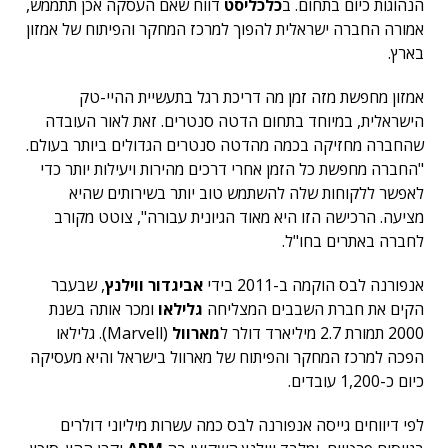
הנהוגות כיום בתחום. ב
כלכליסט
דווח שאם העסקה אכן תתממש,
אמורה החברה ישראלית להפוך למרכז המחקר והפיתוח של אמזון
בארץ.
אמזון מחפשת מזה זמן מה דריכת רגל בתעשיית ההיי-טק
הישראלית, במיוחד בתחום הדטה סנטרים. זאת לאור העובדה
שהחברה מחזיקה בכמה מהדטה סנטרים הגדולים ביותר בעולם.
"החברה מחפשת כל הזמן אחרי דרכים מהירות ויעילות יותר כדי
לאפשר ללקוחות שלה להשתמש טוב יותר בשירותים שהיא
מציעה. הרכישה הזו היא מאוד הגיונית עבורה", צוטט מקורב
לחברה באתרים בחו"ל.
אנפורנה לבס הוקמה ב-2011 בידי
אביגדור ווילנץ
, שבעבר
הקים את חברת השבבים המצליחה
גלילאו
ומכר אותה בשנת
2000 תמורת 2.7 מיליארד דולר ל
מארוול
(Marvell). גלילאו
הפכה למרכז המחקר והפיתוח של מארוול בישראל והיא מעסיקה
כיום כ-1,200 עובדים.
לפי דיווחים גייסה אנפורנה לבס כמה עשרות מיליוני דולרים