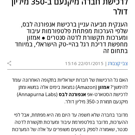
לרכישת חברה מיקנעם ב-350 מיליון
דולר
הענקית מביעה עניין ברכישת אנפורנה לבס,
שלפי הערכות מפתחת פלטפורמות עיבוד
ומערכות תקשורת לדטה סנטרים ● אמזון
מחפשת דריכת רגל בהיי-טק הישראלי, במיוחד
בתחום זה
צבי קצבורג
22/01/2015 15:16
האם גל הרכישות של חברות ישראליות בתקופה האחרונה עומד
להימשך?
אמזון
(Amazon) נמצאת בימים אלה במשא ומתן
לרכישת הסטארט-אפ
אנפורנה לבס
(Annapurna Labs)
מיקנעם תמורת כ-350 מיליון דולר.
מדובר בחברה שלא חשפה עד היום מה היא מפתחת, אבל לפי
ההערכות, מדובר בפלטפורמת עיבוד ומערכות תקשורת לדטה
סנטר, שאמורה לספק ביצועים משופרים על אלה של המערכות