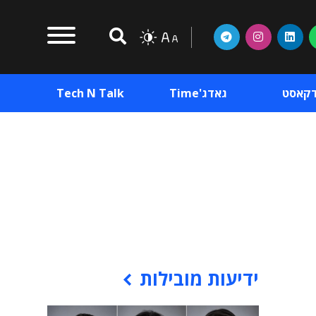
דקאסט
גאדג'Time
Tech N Talk
וכן פרסומי
תוכן פרסומי
וכן פרסומי
ידיעות מובילות