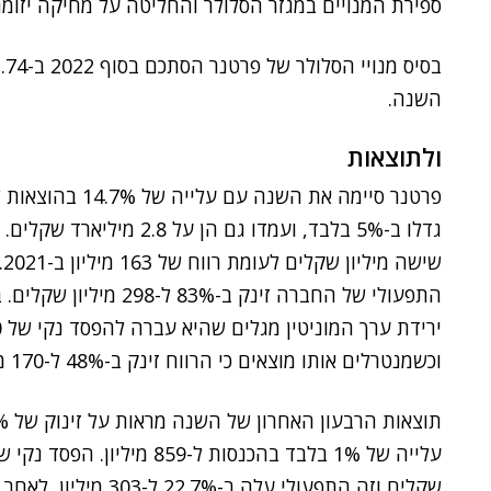
ספירת המנויים במגזר הסלולר והחליטה על מחיקה יזומה של כ-283 אלף
השנה.
ולתוצאות
גדלו ב-5% בלבד, ועמדו גם 
ש
התפעולי של החברה זינק 
וכשמנטרלים אותו מוצאים כי הרווח זינק ב-48% ל-170 מיליון.
שקלים וזה התפעולי עלה ב-22.7% ל-303 מיליון, לאחר שההוצאות גדלו ב-16% ל-489 מיליון.