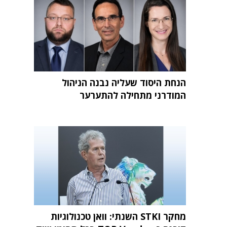
הנחת היסוד שעליה נבנה הניהול
המודרני מתחילה להתערער
מחקר STKI השנתי: וואן טכנולוגיות