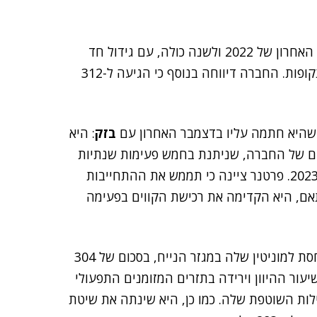
פרסמה היום (ג') את תוצאותיה העסקיות לרבעון האחרון של 2022 ולשנה כולה, עם גידול חד
ספרתי בהכנסות ומעבר להפסדים נקי ותפעולי בשתי התקופות. החברה דיווחה בנוסף כי הגיעה ל-312
היא חתמה עליו בדצמבר האחרון עם
בזק
: היא
ת סיבים אופטיים של החברה, שניתנת בחמש פעימות שנתיות
שוות – משמע, 24 אלף קווים בשנה, החל מה-1 בינואר 2023. פרטנר ציינה כי תממש את ההתחייבות
אם, היא הקדימה את רכישת הקווים בפעימה
כמו כן, בחברה מכירים בהפחתה בגין ירידת ערך המתייחסת למוניטין שלה במגזר הנייח, בסכום של 304
ור עלייה בשיעור ההיוון וירידה בתזרים המזומנים התפעולי
ות השוטפת שלה. כמו כן, היא שינתה את שיטת