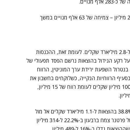
 מנויים.
בסיס מנויי הסלולר של פרטנר הסתכם בסוף 2022 ב-2.74 מיליון – צמיחה של 63 אלף מנויים במשך
פרטנר סיימה את השנה עם עלייה של 14.7% בהוצאות ל-2.8 מיליארד שקלים. לעומת זאת, ההכנסות
הן על 2.8 מיליארד שקלים. על רקע הגידול בהוצאות נרשם הפסד תפעולי של
ישה מיליון שקלים לעומת רווח של 163 מיליון ב-2021. בנטרול השפעת ירידת ערך המוניטין, הרווח
ב-83% ל-298 מיליון שקלים. בסעיף הרווחיות הנקייה, כשלוקחים בחשבון את
ירידת ערך המוניטין מגלים שהיא עברה להפסד נקי של 100 מיליון שקלים לעומת רווח של 15 מיליון,
תוצאות הרבעון האחרון של השנה מראות על זינוק של 38.8% בהוצאות ל-1.1 מיליארד שקלים אל מול
עלייה של 1% בלבד בהכנסות ל-859 מיליון. הפסד נקי של פרטנר צמח ברבעון ב-22.2% ל-314 מיליון