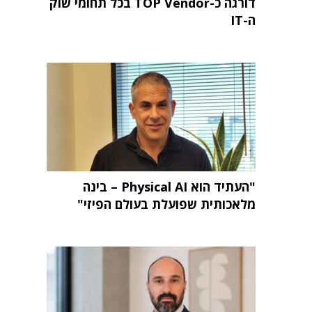
דורגה כ-TOP Vendor בכל תחומי שוק
ה-IT
"העתיד הוא Physical AI – בינה
מלאכותית שפועלת בעולם הפיזי"