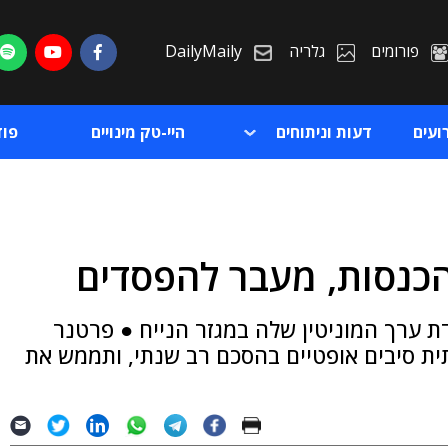
פורומים
גלריה
DailyMaily
ועים
דעות וניתוחים
היי-טק מינויים
פו
הכנסות, מעבר להפסדים
ת
ת ערך המוניטין שלה במגזר הנייח ● פרטנר
ת
ש ב-120 אלף קווי תשתית סיבים אופטיים בהסכם רב שנתי, ותממש את