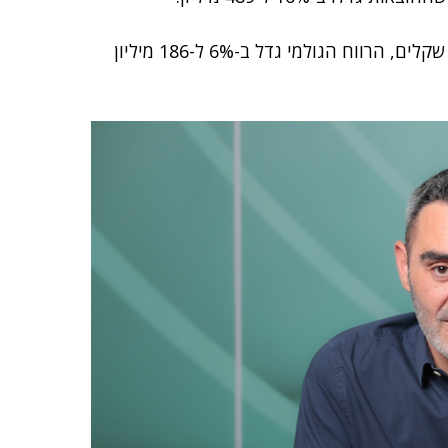
ההוצאות הגולמיות הרבעוניות קטנו ב-1% ל-673 מיליון שקלים, הרווח הגולמי גדל ב-6% ל-186 מיליון