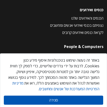
כנסים ואירועים
הכנסים והאירועים שלנו
נצפיתם בכנסי ואירועי אנשים ומחשבים
לקראת כנסים ואירועים קרובים
People & Computers
About Us
באתר זה נעשה שימוש בטכנולוגיות איסוף מידע כגון
Privacy Policy
Cookies, לרבות על ידי צדדים שלישיים, כדי לספק לך חווית
Contact Us
גלישה טובה יותר וכן למטרות סטטיסטיקה, איפיון ושיווק.
Our Events
המשך הגלישה באתר מהווה הסכמתך לכך. למידע נוסף בנושא
ואפשרות לנהל את השימוש באמצעים הללו, ראו את
מדיניות
הפרטיות המעודכנת של אנשים ומחשבים
.
אנשים ומחשבים © 2026 – כל הזכויות שמורות
סגירה
Created by