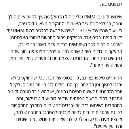
לנתונים בענן.
שימוש זדוני ב-RMM (כלי ניהול מרחוק) ממשיך להוות איום הולך
וגובר, כך לפי דו"ח ציד האיומים. החוקרים מצאו גידול ניכר,
בשיעור שנתי של 312% – בשימוש לרעה בפלטפורמות RMM על
ידי תוקפים. כלים אלה מנפיקים פחות התראות לצוותי האבטחה:
"ארגונים רבים כבר משתמשים בכלים אלה באופן פנימי. כך,
ההאקרים יכולים לשלב אותם לפני ובמהלך המתקפה, תוך שהם
נחבאים טוב יותר. הם בונים לעצמם מרחב פעולה גדול יותר וזמן
פעולה ארוך יותר".
החוקרים סיכמו בציינם, כי "בסופו של דבר, ככל שהתוקפים לא
יתגלו למשך זמן רב יותר, כך הם יכולים לגנוב יותר נתונים, לקבל
יותר הזדמנויות לעשות סחיטת נתונים, או להשיג כל מטרה זדונית
אחרת שלהם. הרעים מפתחים עוד יכולות ועוד טכניקות, והם
מתמקדים בשימוש בזהויות ובכלים לגיטימיים במהלך המתקפות.
לכן גם ארגונים חייבים להיות מוכנים להסתגל בתגובה שלהם,
ולהציג מענה זריז, הכולל שילוב של ניתוח אנושי, ציד איומים
ומודיעין איומים".