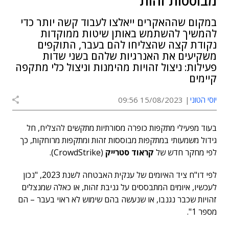
מבוססות זהות
במקום שההאקרים ייאלצו לעבוד קשה יותר כדי
להמשיך להשתמש באותן שיטות ממוקדות
נקודת קצה שהצליחו להם בעבר, התוקפים
משקיעים את האנרגיות שלהם בשני שדות
פעילות: ניצול זהויות מהימנות וניצול כלי מתקפה
קיימים
יוסי הטוני
15/08/2023 09:56
בעוד מפעילי מתקפות כופרה מסורתיות מתקשים להצליח, חל
גידול משמעותי במתקפות מבוססות זהות ומתקפות מרוחקות, כך
לפי מחקר חדש של
קראוד סטרייק
(CrowdStrike).
לפי דו"ח ציד האיומים של ענקית האבטחה לשנת 2023, "נכון
לעכשיו, איומים המתבססים על גניבת זהות, או כאלה שמנצלים
זהויות שכבר נגנבו, או שנעשה בהם שימוש לא ראוי בעבר – הם
מספר 1".