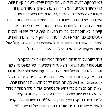
לפי המחקר, "כעת, במקום שההאקרים ייאלצו לעבוד קשה יותר,
כדי להיות מסוגלים להמשיך להשתמש באותן שיטות ממוקדות
נקודת קצה שהצליחו להם בעבר, התוקפים משקיעים את
האנרגיות שלהם בשני שדות פעילות: ניצול זהויות מהימנות ודפוס
מתקפה המכונה 'לחיות מהאדמה', משמע ניצול כלי מתקפה
קיימים ולא הוספת כלי פריצה חדשים. זאת, על ידי שימוש בכלים
לגיטימיים, כגון RMM (ניטור וניהול מרחוק)". כך, ציינו החוקרים,
"שחקני האיום נוטים יותר ויותר להשתמש בזהויות שנפגעו ולפעול
באופן שיקשה על זיהוי הפעילויות העתידיות שלהם".
לצד דיווח על "הסלמה מסיבית" בפריצות שניצלו מתקפות
מבוססות זהות, המחקר מצא גידול משמעותי, של כמעט פי שישה
משנה לשנה בסוג של מתקפה המכונה Kerberoasting. מדובר
בטכניקה, שבמסגרתה ההאקרים גונבים אישורים לגיטימיים של
Active Directory. כך, הם זוכים לקבל הרשאות נרחבות יותר,
שאותן הם מנצלים כדי להישאר נסתרים. עוד העלה המחקר גידול
של 62% בפריצות שכללו ניצול לרעה של חשבונות חוקיים
ולגיטימיים. בנוסף, נמצא זינוק של 160% בניסיונות של תוקפים
להשיג אישורים מסוגים שונים, כגון מפתחות של ממשקי API