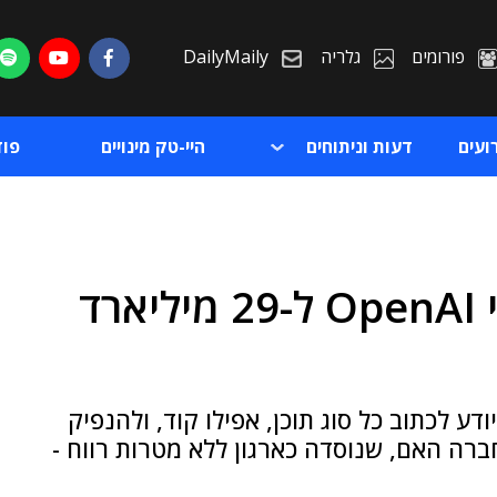
פורומים
גלריה
DailyMaily
ועים
דעות וניתוחים
היי-טק מינויים
פו
ChatGPT העלתה את שווי OpenAI ל-29 מיליארד
ת
ת
דש והמבריק, שיודע לכתוב כל סוג תוכן, אפילו קוד, ולהנפיק
כל הדטה שבעולם ● ב-OpenAI - החברה האם, שנוסדה כארגון ללא מטרות רווח -