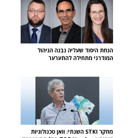
הנחת היסוד שעליה נבנה הניהול
המודרני מתחילה להתערער
מחקר STKI השנתי: וואן טכנולוגיות