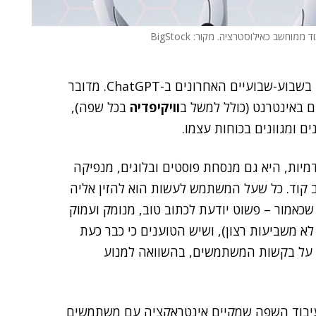
ד ממוחשב כאילוסטרציה. מקור: BigStock
כל מי שמעורב ולו במעט בנושאים טכנולוגיים דיבר ועסק בשבוע-שבועיים האחרונים ב-ChatGPT. מדובר
וויקיפדיה
בכל שפה),
ם ומגוונים בכוחות עצמו.
 אקדמיות, היא גם מנסחת פוסטים ובלוגים, מנפיקה
וב קוד. כל שעל המשתמש לעשות הוא להזין אליה
שכאמור – פשוט יודעת לכתוב טוב, מנומק ועמוק
א משביעות רצון), ושיש הטוענים כי כבר כעת
 על בקשות המשתמשים, בהשוואה למנוע
אחרונים, הפופולריות של ChatGPT – כלי עיבוד השפה שמקיים אינטראקציה עם משתמשים