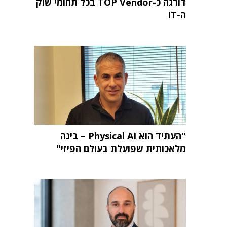
דורגה כ-TOP Vendor בכל תחומי שוק
ה-IT
"העתיד הוא Physical AI – בינה
מלאכותית שפועלת בעולם הפיזי"