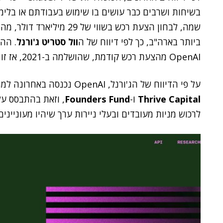
בשיחות ושרבים כבר עושים בו שימוש בעבודתם או בלי
שמה, לבחון הצעת רכש בשווי
ביותר בארה"ב, כך לפי דיווח של ה
וול סטריט ג'ורנל
. הה
OpenAI מהצעת רכש קודמת, שהושלמה ב-2021, אז זו עמדה על כ-14 מיליארד דולר.
על פי הדיווח של הג'ורנל, OpenAI נכנסה באחרונה למגעים למכירת מניות קיימות לחברות ההון סיכון
Thrive Capital
ו-
Founders Fund
, וזאת בהתבסס על
לרכוש מניות מעובדים ובעלי ניירות ערך שיהיו מעוניינים