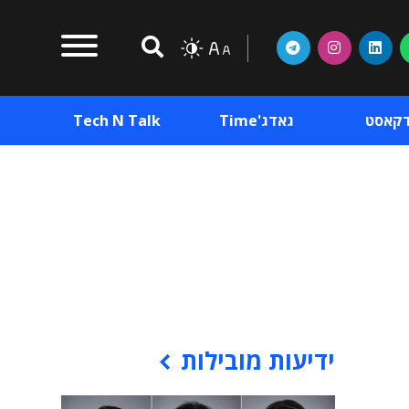
דקאסט
גאדג'Time
Tech N Talk
וכן פרסומי
תוכן פרסומי
וכן פרסומי
ידיעות מובילות