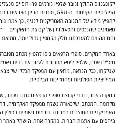
לקונצנזוס ההולך וגובר שלפיו גורמים פרו-רוסיים מנצל
הפוליטיות הקיימות. ה-GRU, סוכנות 
מאמינים שהנכסים והפעולות (של קבוצת ההאקרים – י"ה)
והם מהווים להערכתנו חלק מקמפיין גדול יותר, מתואם ומ
באחד המקרים, סופרי הרפאים ניסו להפיץ מכתב מפוברק,
מזכ"ל נאט"ו, שלפיו ליטא מתכוונת לעזוב את ברית נאט"ו 
שנלקחו, ככל הנראה, מראיון עם המפקד הכללי של צבא 
המיליציות הפולניות ומהמדינות הבלטיות.
במקרה אחר, חברי קבוצת סופרי הרפאים כתבו מכתב, ש
מלחמה. המכתב, שלכאורה נשלח ממפקד האקדמיה, דחק ב
האמריקניים המוצבים במדינה. גורמים רשמיים בפולין הו
ביחסים עם ארצות הברית. במקרה אחר, הושתל באתר חד