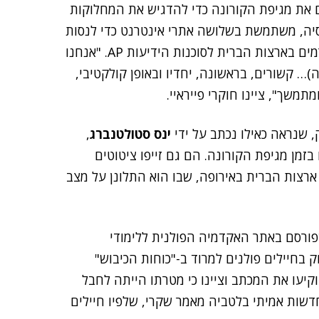
ים את מגיפת הקורונה כדי להדגיש את המחלוקות
הביון הצבאית ברוסיה, משתמשת בשלושה אתרי אינטרנט כדי לנסות
להפיץ מידע על התגובה האמריקנית לנגיף, כך אמרו גורמים בארצות הברית לסוכנות הידיעות AP. "אנחנו
… קשורים, בראשונה, יחדיו ובאופן קולקטיבי,
תמשך", ציינו חוקרי פייראיי.
 שנראה כאילו נכתב על ידי
‏ינס סטולטנברג
,
בזמן מגיפת הקורונה. הם גם זייפו ציטוטים
ארצות הברית באירופה, שבו הוא התלונן על מצב
פורסם באתר האקדמיה הפולנית ללימודי
חיילים פולנים למרוד ב-"כוחות הכיבוש"
קיעו את המכתב וציינו כי מטרתו הייתה לחבל
שות אמיתי בלטביה מאמר שקרי, שלפיו חיילים