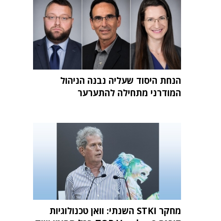
הנחת היסוד שעליה נבנה הניהול
המודרני מתחילה להתערער
מחקר STKI השנתי: וואן טכנולוגיות