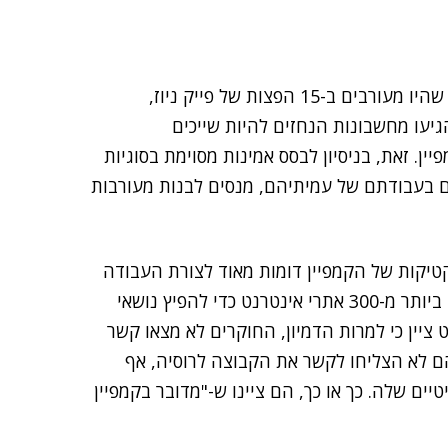
הקמפיין הסתמך על לפחות 14 פרסומי אינטרנט מזויפים שהיו מעורבים ב-15 הפצות של פייק ניוז,
יעו מחשבונות הנחזים להיות שייכים
יין. זאת, בניסיון לבסס אמינות מסוימת בסוגיות
ם בעבודתם של עמיתיהם, מנסים לבנות מעורבות
טקטיקות של הקמפיין דומות מאוד לצורת העבודה
של מבצע 'זיהום משני', שבו רוסיה נחשדה כי השתמשה ביותר מ-300 אתרי אינטרנט כדי להפיץ נושאי
 ציין כי למרות הדמיון, החוקרים לא מצאו קשר
הם לא הצליחו לקשר את הקבוצה לרוסיה, אף
ים שלה. כך או כך, הם ציינו ש-"מדובר בקמפיין