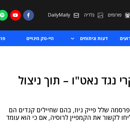
פורומים
גלריה
DailyMaily
ועים
דעות וניתוחים
היי-טק מינויים
פו
 נגד נאט"ו – תוך ניצול
ת
ת
רסמה שלל פייק ניוז, בהם שחיילים קנדים הם
חו לקשור את הקמפיין לרוסיה, אם כי הוא עומד