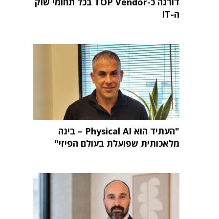
דורגה כ-TOP Vendor בכל תחומי שוק
ה-IT
"העתיד הוא Physical AI – בינה
מלאכותית שפועלת בעולם הפיזי"