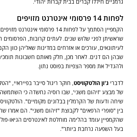
גרמניים חיללו קברים בבית קברות יהודי.
לפחות 14 פרסומי אינטרנט מזויפים
שראשיתן לפני שלוש שנים. לעתים קרובות, הפרסומים הג
לעיתונאים, עורכים או אזרחים במדינות שאליהן כוון הקמפ
שבהן הם דנים. לאחר מכן, חלק מאותם חשבונות תומכי
ולהגדיל את מספר הצפיות בפוסט נתון.
לדברי
ג'ון הולטקוויסט
, חוקר ריגול סייבר בפייראיי, "ה
שיחה ודעות של הקרמלין בבלוגים מקומיים". הולטקוויסט
בין "סופרי הרפאים" לקבוצת "זיהום משני". הם אמרו ש
שהקמפיין עומד בהלימה מוחלטת לאינטרסים הגיאו-פוליטי
בעל השפעה נרחבת ביותר".