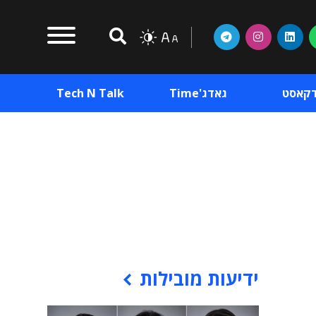
דקאסט
גאדג'Time
Tech N Talk
וכן פרסומי
תוכן פרסומי
וכן פרסומי
ידיעות מובילות