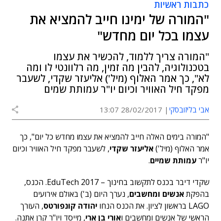
כתבות ראשיות
"המורה של ימינו חייב להמציא את
עצמו בכל יום מחדש"
"המורה צריך ללמוד, להכשיר את עצמו
בטכנולוגיה, להבין מה זמין, מה רלוונטי לו ומה
לא", כך אמר האלוף (מיל') אליעזר שקדי, לשעבר
מפקד חיל האוויר וכיום יו"ר עמותת שמים
אבי בליזובסקי
28/02/2017 13:07
"המורה בימים האלה חייב להמציא את עצמו מחדש כל יום", כך
אמר האלוף (מיל')
אליעזר שקדי
, לשעבר מפקד חיל האוויר וכיום
יו"ר
עמותת שמיים
.
שקדי דיבר בכנס לתקשוב בחינוך – EduTech 2017. הכנס,
בהפקת
אנשים ומחשבים
, נערך היום (ב') באולם אירועים
LAGO בראשון לציון. את הכנס הנחו
יהודה קונפורטס
, העורך
הראשי של אנשים ומחשבים ו
אורי בן ארי
, מייסד ויו"ר קרן אתנה.