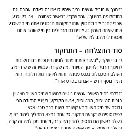
"מחנך או מוביל אנשים צריך שיהיו לו אמונה באדם, אהבה וגם
מתודולוגיה בחינוך", אמר שקדי. "באשר לאמונה – אני משוכנע
שכדי לחנך ילד ולהכווין אותו למקומות הנכונים אתה חייב לשכנע
אותו שאתה מאמין בו. ילדים גם מבדילים בין מי שאוהב אותם
ואכפת לו מהם, למי שלא."
סוד ההצלחה – התחקור
לדברי שקדי, "בעבר פותחו מתודולוגיות חינוכיות רבות ושונות
לחינוך הרגיל ולחינוך המיוחד. מה שקורה עכשיו זה שיש דרמה,
העולם הטכנולוגי נכנס פנימה, והוא לא עוד מתודולוגיה, הוא
מימד נוסף חדש – אנחנו בסרט אחר".
"גדלתי בחיל האוויר. אנשים נוטים לחשוב שחיל האוויר מצטיין
בזכות הטייסים, המטוסים, אנשי הקרקע. בעיניי הגדולה הכי
גדולה של חיל האוויר לא קשורה לשום דבר טכני אלא
לפילוסופיה שנקראת תחקור. כל אחד נמצא בתהליך לימוד רציף.
בשלב ראשון הם מנסים להבין מה קרה, ולאחר מכן למה זה קרה,
ובשלב השלישי – מה אעשה אחרת בפעם הבאה".