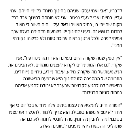
לדבריו, "אבי ואמי עסקו שניהם בחינוך מיוחד כל ימי חייהם. אמי
עדיין בחיים ואבי לצערי נפטר. אני לא מומחה לחינוך אבל בכל
מקום שהייתי בו, בחיל האוויר וב
אל-על
– היה חשוב לי מאוד
לתרום בנושא זה. בעיני לחינוך יש משמעות מדהימה בעלת ערך
אמיתי לפרט ולכל ארגון בראיה ארוכת טווח ולא כמשהו נקודתי
וזמני".
"אין ספק שמה שקורה היום בעולם הוא דרמה מטורפת", אמר
שקדי. "גם אלו המתיימרים לקרוא לעצמם מומחים, לא מבינים את
המשמעות של מה שקורה: מידע, עיבוד מידע, גירויים מיוחדים.
התרומה של המהפכה הזו לחינוך היא שבפעם הראשונה
מתאפשר לנו להגיע לקבוצות שבעבר לא יכולנו להגיע אליהם
במתודולוגיות הרגילות".
"המורה חייב להמציא את עצמו בימים אלה מחדש בכל יום כי אף
אחד לא ימציא משהו בשבילו. הוא צריך ללמוד, להכשיר את עצמו
בטכנולוגיה, להבין מה זמין, מה רלוונטי לו ומה לא. כנראה
שתהליכי ההכשרה יהיו מופנים לכיוונים האלה.