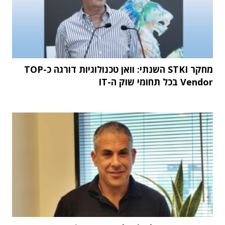
מחקר STKI השנתי: וואן טכנולוגיות דורגה כ-TOP
Vendor בכל תחומי שוק ה-IT