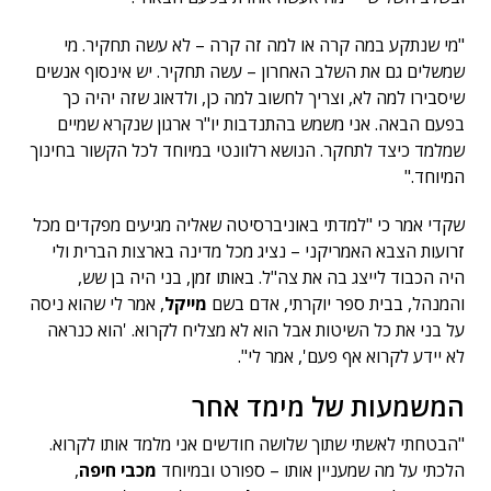
"מי שנתקע במה קרה או למה זה קרה – לא עשה תחקיר. מי
שמשלים גם את השלב האחרון – עשה תחקיר. יש אינסוף אנשים
שיסבירו למה לא, וצריך לחשוב למה כן, ולדאוג שזה יהיה כך
בפעם הבאה. אני משמש בהתנדבות יו"ר ארגון שנקרא שמיים
שמלמד כיצד לתחקר. הנושא רלוונטי במיוחד לכל הקשור בחינוך
המיוחד."
שקדי אמר כי "למדתי באוניברסיטה שאליה מגיעים מפקדים מכל
זרועות הצבא האמריקני – נציג מכל מדינה בארצות הברית ולי
היה הכבוד לייצג בה את צה"ל. באותו זמן, בני היה בן שש,
והמנהל, בבית ספר יוקרתי, אדם בשם
מייקל
, אמר לי שהוא ניסה
על בני את כל השיטות אבל הוא לא מצליח לקרוא. 'הוא כנראה
לא יידע לקרוא אף פעם', אמר לי".
המשמעות של מימד אחר
"הבטחתי לאשתי שתוך שלושה חודשים אני מלמד אותו לקרוא.
הלכתי על מה שמעניין אותו – ספורט ובמיוחד
מכבי חיפה
,