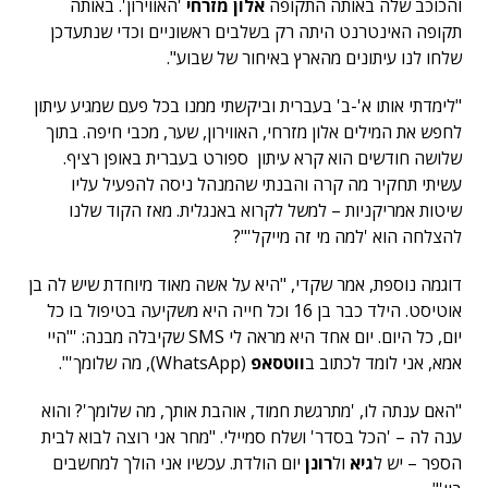
והכוכב שלה באותה התקופה
אלון מזרחי
'האווירון'. באותה
תקופה האינטרנט היתה רק בשלבים ראשוניים וכדי שנתעדכן
שלחו לנו עיתונים מהארץ באיחור של שבוע".
"לימדתי אותו א'-ב' בעברית וביקשתי ממנו בכל פעם שמגיע עיתון
לחפש את המילים אלון מזרחי, האווירון, שער, מכבי חיפה. בתוך
שלושה חודשים הוא קרא עיתון ספורט בעברית באופן רציף.
עשיתי תחקיר מה קרה והבנתי שהמנהל ניסה להפעיל עליו
שיטות אמריקניות – למשל לקרוא באנגלית. מאז הקוד שלנו
להצלחה הוא 'למה מי זה מייקל'"?
דוגמה נוספת, אמר שקדי, "היא על אשה מאוד מיוחדת שיש לה בן
אוטיסט. הילד כבר בן 16 וכל חייה היא משקיעה בטיפול בו כל
יום, כל היום. יום אחד היא מראה לי SMS שקיבלה מבנה: '"היי
אמא, אני לומד לכתוב ב
ווטסאפ
(WhatsApp), מה שלומך'".
"האם ענתה לו, 'מתרגשת חמוד, אוהבת אותך, מה שלומך'? והוא
ענה לה – 'הכל בסדר' ושלח סמיילי. "מחר אני רוצה לבוא לבית
הספר – יש ל
גיא
ול
רונן
יום הולדת. עכשיו אני הולך למחשבים