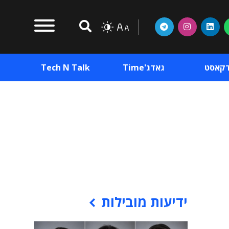
דקאסט
גאדג'Time
Tech N Talk
וכן פרסומי
תוכן פרסומי
וכן פרסומי
ידיעות מובילות