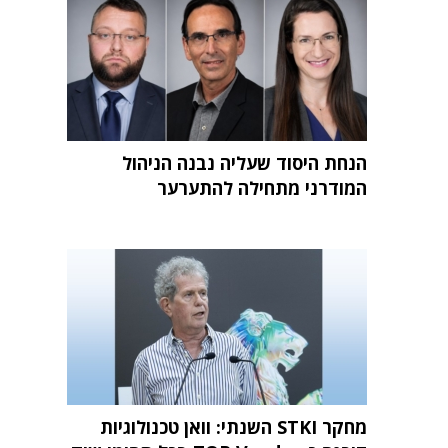
הנחת היסוד שעליה נבנה הניהול
המודרני מתחילה להתערער
מחקר STKI השנתי: וואן טכנולוגיות