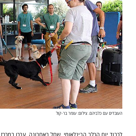
העובדים עם כלביהם. צילום: עומר בר-קול
לכבוד יום הכלב הבינלאומי, שחל באחרונה, ערכו במרכ