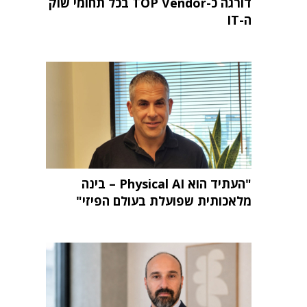
דורגה כ-TOP Vendor בכל תחומי שוק
ה-IT
"העתיד הוא Physical AI – בינה
מלאכותית שפועלת בעולם הפיזי"