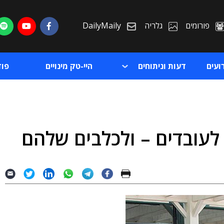
פורומים
גלריה
DailyMaily
ועים
דעות וניתוחים
היי-טק מינויים
פו
לעובדים – ולכלבים שלהם
ת
ת