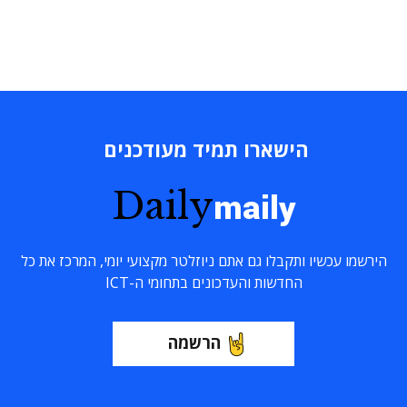
הישארו תמיד מעודכנים
Daily
maily
הירשמו עכשיו ותקבלו גם אתם ניוזלטר מקצועי יומי, המרכז את כל
החדשות והעדכונים בתחומי ה-ICT
הרשמה