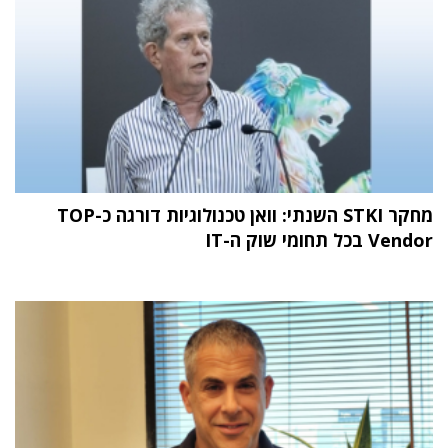
מחקר STKI השנתי: וואן טכנולוגיות דורגה כ-TOP
Vendor בכל תחומי שוק ה-IT