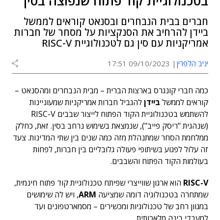
בטכנולוגיית קוד פתוח שנפוצה בסין
חברים בבית הנבחרים ובסנאט קוראים לממשל
ביידן להרחיב את הסנקציות על מסחר של חברות
אמריקניות עם סין גם לטכנולוגיית RISC-V
יניב הלפרין
09/10/2023 17:51
כמה חברי קונגרס בארצות הברית – מבית הנבחרים ומהסנאט –
קוראים לממשל
ביידן
להגביל חברות אמריקניות שמעוניינות
להשתמש בטכנולוגיית הקוד הפתוח לייצור שבבים RISC-V
(שנהגית "ריסק פייב"), שנמצאת בשימוש נרחב בסין. זאת, כחלק
ממלחמת הסחר שמתנהלת מזה כמה שנים בין שתי המדינות. צעד
זה עלול לפגוע בשיתופי פעולה גלובליים בין חברות, לפחות
בעולמות הקוד הפתוח והשבבים.
RISC-V
הוא ארגון שווייצרי שפיתח טכנולוגיית קוד פתוח חינמית,
שמתחרה בטכנולוגיה דומה שמציעה
ARM
, ויש לה שימושים
במגוון רחב של טכנולוגיות ומכשירים – מסמארטפונים ועד
למעבדי בינה מלאכותית.