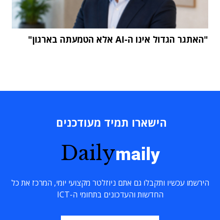
"האתגר הגדול אינו ה-AI אלא הטמעתה בארגון"
הישארו תמיד מעודכנים
Daily
maily
הירשמו עכשיו ותקבלו גם אתם ניוזלטר מקצועי יומי, המרכז את כל
החדשות והעדכונים בתחומי ה-ICT