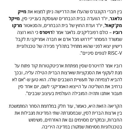
בין חברי הקונגרס שהעלו את הדרישה ניתן למצוא את
מייק
גלאגר
, יו"ר הוועדה בבית הנבחרים שעוסקת בענייני סין,
מייקל
מק'קאול
, יו"ר ועדת החוץ של בית הנבחרים, והסנאטור
מרקו
רוביו
– כולם רפובליקנים. גלאגר אמר ל
רויטרס
כי הוא רוצה
שמשרד המסחר "ידרוש מכל אדם או חברה אמריקני.ת לקבל
רישיון יצוא לפני שהוא מתחיל בתהליך מכירה של טכנולוגיית
RISC-V לגופים סיניים".
רוביו אמר לרויטרס שסין מפתחת ארכיטקטורות קוד פתוח על
מנת לעקוף את הסנקציות שארצות הברית הטילה עליה, ובכך
להביא לצמיחה של תעשיית השבבים שלה. הוא טען ש-"אם לא
נרחיב את השליטה על הייצוא האמריקני לשם, יום אחד סין
תעבור אותנו ותהיה המובילה העולמית בעיצוב שבבים".
הקריאה הזאת היא, כאמור, עוד חלק במלחמת הסחר המתמשכת
בין ארצות הברית לסין, שבמסגרתה שתי המדינות מגבילות את
החברות, ובמקרים מסוימים גם את האזרחים, משימוש
בטכנולוגיות מסוימות שמקורן במדינה היריבה.