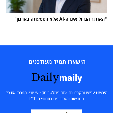
"האתגר הגדול אינו ה-AI אלא הטמעתה בארגון"
הישארו תמיד מעודכנים
Daily
maily
הירשמו עכשיו ותקבלו גם אתם ניוזלטר מקצועי יומי, המרכז את כל
החדשות והעדכונים בתחומי ה-ICT