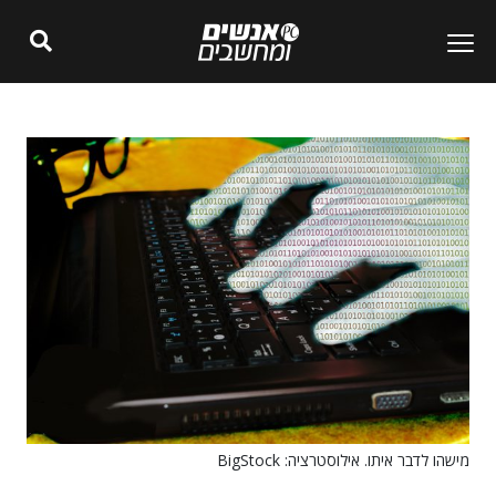
מישהו לדבר איתו. אילוסטרציה: BigStock