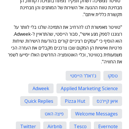
"טוויטר ממשיכה לשחק תפקיד מפתח בתמיכת לקוחות, הן
מבחינת טווח ההגעה אל השירות של המותגים והן מבחינת
תקשורת כללית איתם".
"טוויטר מאפשרת לנו להרחיב את התמיכה שלנו בלי לוותר על
רצוננו לספק מגע אישי", סבור הייסטי, שהתראיין ל-Adweek.
הוא הוסיף כי "עסקים רציניים קורים בהודעות הישירות. שיחות
פרטיות ואישיות הן המקום שבו צרכנים מקבלים את העזרה הכי
משמעותית בטוויטר, וכלי האוטומציה החדשים האלו יסייעו לשפר
את החוויה".
טסקו
ג'ראלד הייסטי
Adweek
Applied Marketing Science
איאן קיירנס
Pizza Hut
Quick Replies
Welcome Messages
פיצה האט
Twitter
Airbnb
Tesco
Evernote