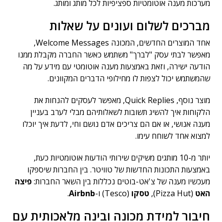
מערכות מענה אוטומטיות ספציפיות לכל מותג ומותג.
מברכים לשלום ועונים על שאלות
אחד המוצרים החדשים, המכונה Welcome Messages,
מאפשר לבתי עסק "לברך" משתמש כאשר החברה מקבלת ממנו
הודעה ישירה, וזאת באמצעות מענה אוטומטי עם מידע על מה
שהמשתמש יכול לצפות לו מחילופי הדברים המקוונים.
מוצר נוסף, Quick Replies, מאפשר לעסקים להנחות את
הלקוחות איך להשיג תשובות לשאלותיהם מבלי לערב בעניין
מענה אנושי, או אם הם צריכים אדם נושם וחי, לדעת איך יוכלו
למצוא אחד לשוחח עימו.
יותר מ-10 מותגים משיקים שירותי הודעות אוטומטיות כעת,
באמצעות התכונות החדשות של טוויטר. בין החברות שיספקו
מעכשיו מענה של צ'אט-בוטים נכללות בין השאר החברות:
פיצה
האט
(Pizza Hut),
טסקו
(Tesco) ו-
Airbnb
.
חיבור למידת מכונה ובינה מלאכותית עם