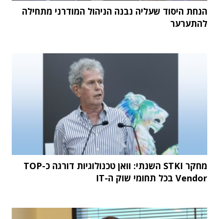
הנחת היסוד שעליה נבנה הניהול המודרני מתחילה
להתערער
מחקר STKI השנתי: וואן טכנולוגיות דורגה כ-TOP
Vendor בכל תחומי שוק ה-IT