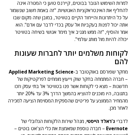
למרות השימוש הגובר בבוטים, קיירנס טוען כי המטרה אינה
להחליף את האינטראקציות האנושיות. "זה באמת חשוב שנשמור
על כל היתרונות והייחוד הקיים בטוויטר, במובן שזה מקום שבו
אתה יכול לפנות בעקביות אל עסק בכדי לדבר עם אדם". הוא
אמר והוסיף, "זה ממש מגניב איך מימד אנושי בשיחה בטוויטר
יכולה להיות מול מותג עולמי".
לקוחות משלמים יותר לחברות שעונות
להם
מחקר שפורסם באוקטובר ב-
Applied Marketing Science
– חברה המתמחה בחקר שוק וייעוץ מומחים לפרקטיקות של
חדשנות – מצא כי לקוחות אשר פנו בטוויטר אל בתי עסק וזכו
בתגובה, היו מוכנים להוציא בהמשך הדרך 3% עד 20% יותר
מהמחיר הממוצע על פריטים שהספקית המסוימת הציעה למכירה
לאחר מכן.
לדברי
ג'ראלד הייסטי
, מנהל שירות הלקוחות הגלובלי של
Evernote
– חברה נוספת שמאמצת את כלי הצ'אט בוטים –