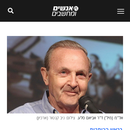
אל"מ (מיל') ד"ר אביאם סלע.
צילום: ניב קנטור (ארכיון)
בראש הכותרות