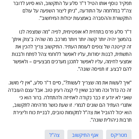
תפקיד נוסף אותו הטיל ד"ר סלע על התקשוב, הוא סיוע לדובר
צה"ל במלחמה על התודעה, "ניתן ליצור השפעה על עולם
התקשורת וההסברה באמצעות יכולות המיחשוב".
ד"ר סלע פרס בתחזית לא אופטימית, לפיה "מה שמצפה לנו
בהמשך יהיה יותר קשה יותר ויותר מורכב. מה שהיה ב'צוק איתן'
זה קייטנה של צופים לעומת העתיד. התיקשוב צריך להכין את
התשתית, לבנות יסודות, עליו לאפשר ללוחמי צהל לפתח ולבנות
אמצעי לחימה, עליו לאפשר לתכנן מערכים מבצעיים – ולאפשר
להם לבצע. זו תפיסה שונה".
"איך לעשות את מה שצריך לעשות?", סיים ד"ר סלע, "אין לי מושג.
זה כה גדול וכה מורכב שאין לי קצה רעיון טוב. אבל עצם העובדה
שאני לא יודע זו כבר נקודה לאחיזה ולהתחלה. ברור הוא כי
אתגרי העתיד הם שונים לגמרי. זו שעת כושר מדהימה לתקשוב,
הוא יכול להוביל את צה"ל למקומות טובים, לבניית כוח וליצירת
תרבות ניהולית שונה".
מטריקס
אגף התיקשוב
צה"ל