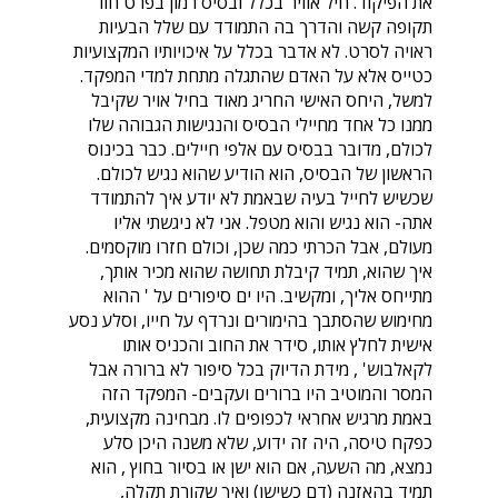
את הפיקוד. חיל אוויר בכלל ובסיס רמון בפרט חוו
תקופה קשה והדרך בה התמודד עם שלל הבעיות
ראויה לסרט. לא אדבר בכלל על איכויותיו המקצועיות
כטייס אלא על האדם שהתגלה מתחת למדי המפקד.
למשל, היחס האישי החריג מאוד בחיל אויר שקיבל
ממנו כל אחד מחיילי הבסיס והנגישות הגבוהה שלו
לכולם, מדובר בבסיס עם אלפי חיילים. כבר בכינוס
הראשון של הבסיס, הוא הודיע שהוא נגיש לכולם.
שכשיש לחייל בעיה שבאמת לא יודע איך להתמודד
אתה- הוא נגיש והוא מטפל. אני לא ניגשתי אליו
מעולם, אבל הכרתי כמה שכן, וכולם חזרו מוקסמים.
איך שהוא, תמיד קיבלת תחושה שהוא מכיר אותך,
מתייחס אליך, ומקשיב. היו ים סיפורים על ' ההוא
מחימוש שהסתבך בהימורים ונרדף על חייו, וסלע נסע
אישית לחלץ אותו, סידר את החוב והכניס אותו
לקאלבוש' , מידת הדיוק בכל סיפור לא ברורה אבל
המסר והמוטיב היו ברורים ועקבים- המפקד הזה
באמת מרגיש אחראי לכפופים לו. מבחינה מקצועית,
כפקח טיסה, היה זה ידוע, שלא משנה היכן סלע
נמצא, מה השעה, אם הוא ישן או בסיור בחוץ , הוא
תמיד בהאזנה (דם כשישן) ואיך שקורת תקלה,