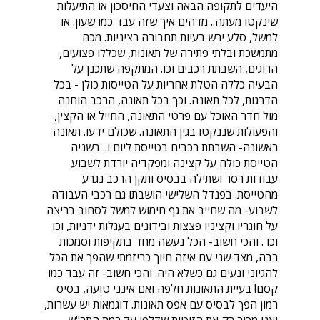
היעדים לתקופה הבאה וצעדי החיסכון או התיעלות
שינקטו מעתה.. מדהים איך שזה עבד כמו שעון. או
למשל, סלע ירש בעיות תחבורה רציניות. מכה
מתמשכת ובלתי פתירה של תאונות, שכללו פצועים,
הרוגים, השבתת רכבים וכו. המתקפה שתכנן על
הבעיה כללה הטלת אחריות על הטייסות כולן - בכל
הדרגות, לכל תאונה. וכך בכל תאונה, הרכב הוחנה
מול חדר האוכל עם פרטי התאונה, החייל או הקצין,
והפעולות שננקטו בגין התאונה. שכולם ידעו. תאונה
ראשונה- השבתת רכבים בטייסת ליום ו.. בשניה
הטייסת כולה על קצינה ומפקדיה יורדת לשבוע
עבודות רסר ושתילה בבסיס ותקן הרכב נגרע
מהטייסת. בפנדל השלישי הושבתו גם רכבי העבודה
לשבוע- מה שחייב את גף חימוש למשל לסחוב בריצה
על חוגריו וקציניו פצצות ובידונים בעגלות ידניות, וכו
וכו . והכי חשוב- הכל נעשה מחד בתקיפות וסמכות
רבה, מצד שני עם איזה חיוך כריזמתי שהפך את הכל
להגיוני ונעים גם כשלא היה. והכי חשוב- זה עבד כמו
קסם! בעיית התאונות חלפה ואם אינני טועה, בסיס
רמון הפך לבסיס עם אפס תאונות. דוגמאות יש עשרות,
ואני מכיר רק את הזוטות שדלפו עד רמת התר"ש,