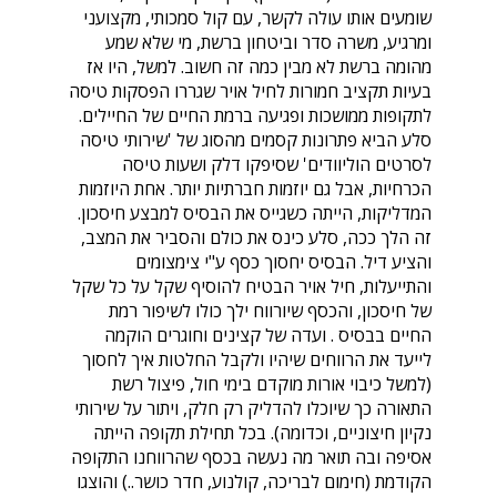
שומעים אותו עולה לקשר, עם קול סמכותי, מקצועני
ומרגיע, משרה סדר וביטחון ברשת, מי שלא שמע
מהומה ברשת לא מבין כמה זה חשוב. למשל, היו אז
בעיות תקציב חמורות לחיל אויר שגררו הפסקות טיסה
לתקופות ממושכות ופגיעה ברמת החיים של החיילים.
סלע הביא פתרונות קסמים מהסוג של 'שירותי טיסה
לסרטים הוליוודים' שסיפקו דלק ושעות טיסה
הכרחיות, אבל גם יוזמות חברתיות יותר. אחת היוזמות
המדליקות, הייתה כשגייס את הבסיס למבצע חיסכון.
זה הלך ככה, סלע כינס את כולם והסביר את המצב,
והציע דיל. הבסיס יחסוך כסף ע"י צימצומים
והתייעלות, חיל אויר הבטיח להוסיף שקל על כל שקל
של חיסכון, והכסף שיורווח ילך כולו לשיפור רמת
החיים בבסיס . ועדה של קצינים וחוגרים הוקמה
לייעד את הרווחים שיהיו ולקבל החלטות איך לחסוך
(למשל כיבוי אורות מוקדם בימי חול, פיצול רשת
התאורה כך שיוכלו להדליק רק חלק, ויתור על שירותי
נקיון חיצוניים, וכדומה). בכל תחילת תקופה הייתה
אסיפה ובה תואר מה נעשה בכסף שהרווחנו התקופה
הקודמת (חימום לבריכה, קולנוע, חדר כושר..) והוצגו