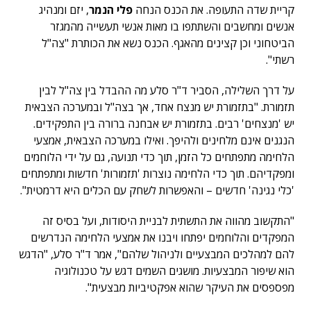
קריית שדה התעופה. את הכנס הנחה
פלי הנמר
, יזם ומנהיג
אנשים ומחשבים והשתתפו בו מאות אנשי תעשייה מהמגזר
הביטחוני וכן קצינים מהאגף. הכנס נשא את הכותרת "צה"ל
רשתי".
על דרך השלילה, הסביר ד"ר סלע מה ההבדל בין צה"ל לבין
תזמורת. "בתזמורת יש מנצח אחד, אך בצה"ל ובמערכה הצבאית
יש 'מנצחים' רבים. בתזמורת יש אבחנה ברורה בין התפקידים.
הנגנים אינם מלחינים ולהיפך. ואילו במערכה הצבאית, אמצעי
הלחימה מתפתחים כל הזמן, תוך כדי תנועה, גם על ידי הלוחמים
ומפקדיהם. תוך כדי הלחימה נוצרות 'תזמורות' חדשות ומתפתחים
'כלי נגינה' חדשים – והאפשרות לשחק עם הכלים היא דרמטית".
"התקשוב מהווה את התשתית לבניית היסודות, ועל בסיס זה
המפקדים והלוחמים יפתחו ויבנו את אמצעי הלחימה הנדרשים
להם למהלכים המבצעיים ולניהול שלהם", אמר ד"ר סלע, "הדגש
הוא שיפור המבצעיות. מושגים השמים דגש על טכנולוגיה
מפספסים את העיקר שהוא אפקטיביות מבצעית".