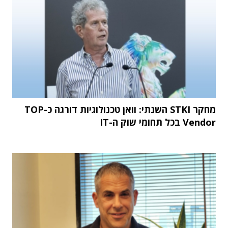
מחקר STKI השנתי: וואן טכנולוגיות דורגה כ-TOP
Vendor בכל תחומי שוק ה-IT