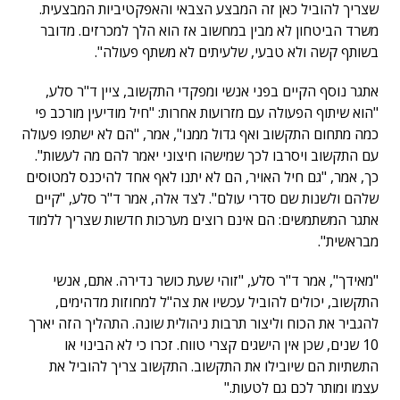
שצריך להוביל כאן זה המבצע הצבאי והאפקטיביות המבצעית.
משרד הביטחון לא מבין במחשוב אז הוא הלך למכרזים. מדובר
בשותף קשה ולא טבעי, שלעיתים לא משתף פעולה".
אתגר נוסף הקיים בפני אנשי ומפקדי התקשוב, ציין ד"ר סלע,
"הוא שיתוף הפעולה עם מזרועות אחרות: "חיל מודיעין מורכב פי
כמה מתחום התקשוב ואף גדול ממנו", אמר, "הם לא ישתפו פעולה
עם התקשוב ויסרבו לכך שמישהו חיצוני יאמר להם מה לעשות".
כך, אמר, "גם חיל האויר, הם לא יתנו לאף אחד להיכנס למטוסים
שלהם ולשנות שם סדרי עולם". לצד אלה, אמר ד"ר סלע, "קיים
אתגר המשתמשים: הם אינם רוצים מערכות חדשות שצריך ללמוד
מבראשית".
"מאידך", אמר ד"ר סלע, "זוהי שעת כושר נדירה. אתם, אנשי
התקשוב, יכולים להוביל עכשיו את צה"ל למחוזות מדהימים,
להגביר את הכוח וליצור תרבות ניהולית שונה. התהליך הזה יארך
10 שנים, שכן אין הישגים קצרי טווח. זכרו כי לא הבינוי או
התשתיות הם שיובילו את התקשוב. התקשוב צריך להוביל את
עצמו ומותר לכם גם לטעות."