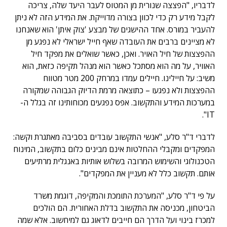
לדבריו, "הפצצה שנורית מן המטוס לעבר היעד שלה, צריכה
לקבל מידע רק כדי לכוון בצורה מדוייקת. את המידע הזה לא ניתן
להעביר במורס. אחד ההישגים של מבצע 'צוק איתן' הוא שאנחנו
לא מציינים ברבים את העובדה שאף חייל ישראלי לא נפגע מן
ההפצצות של חיל האויר. ואכן, כאשר שואלים את מפקד חיל
האוויר, על מה הוא מסתכל כאשר הוא מנהל תקיפה כזאת, הוא
משיב: על חיילינו. חיילים עמדו במרחק 200 מטר מטווח
ההפצצות ולא נפגעו – כתוצאה מרמת הדיוק הגבוהה שמקורה
במערכות המידע והתקשוב. אפס נפגעים מכוחותינו זה בגלל ה-
IT".
לדברי ד"ר סלע, "אנשי התקשוב עובדים בסביבה מאתגרת וקשה:
המפקדים ומקבלי ההחלטות אינם מבינים כלום בתקשוב, המינוח
הטכנולוגי והשימוש המרובה בשלוש אותיות באנגלית מרתיעים
אותם. תקשוב כלל לא מעניין את המפקדים".
על פי ד"ר סלע, "המערכת התומכת והמקיפה, דוגמת משרד
הביטחון, מכניסה את התקשוב בדלת האחורית. הם הולכים
למכרז בינוי ועל הדרך הם חייבים לדאוג גם למיחשוב. אלא שמה