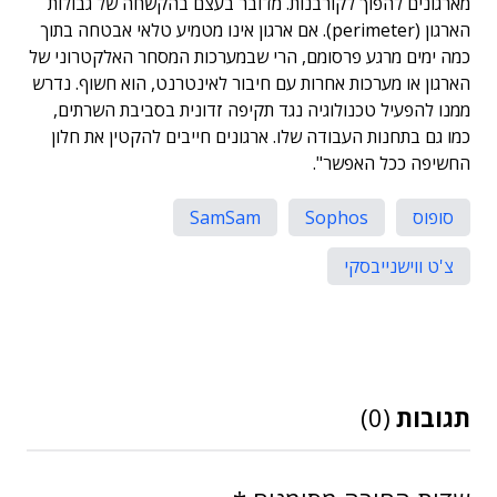
מארגונים להפוך לקורבנות. מדובר בעצם בהקשחה של גבולות
הארגון (perimeter). אם ארגון אינו מטמיע טלאי אבטחה בתוך
כמה ימים מרגע פרסומם, הרי שבמערכות המסחר האלקטרוני של
הארגון או מערכות אחרות עם חיבור לאינטרנט, הוא חשוף. נדרש
ממנו להפעיל טכנולוגיה נגד תקיפה זדונית בסביבת השרתים,
כמו גם בתחנות העבודה שלו. ארגונים חייבים להקטין את חלון
החשיפה ככל האפשר".
סופוס
Sophos
SamSam
צ'ט ווישנייבסקי
תגובות
(0)