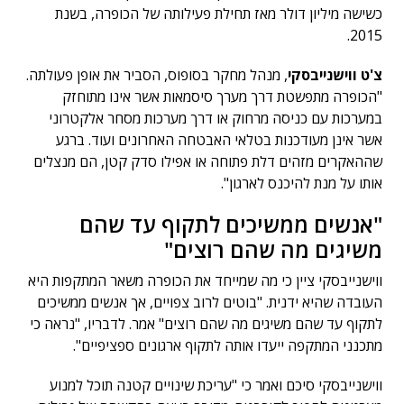
כשישה מיליון דולר מאז תחילת פעילותה של הכופרה, בשנת
2015.
צ'ט ווישנייבסקי
, מנהל מחקר בסופוס, הסביר את אופן פעולתה.
"הכופרה מתפשטת דרך מערך סיסמאות אשר אינו מתוחזק
במערכות עם כניסה מרחוק או דרך מערכות מסחר אלקטרוני
אשר אינן מעודכנות בטלאי האבטחה האחרונים ועוד. ברגע
שההאקרים מזהים דלת פתוחה או אפילו סדק קטן, הם מנצלים
אותו על מנת להיכנס לארגון".
"אנשים ממשיכים לתקוף עד שהם
משיגים מה שהם רוצים"
ווישנייבסקי ציין כי מה שמייחד את הכופרה משאר המתקפות היא
העובדה שהיא ידנית. "בוטים לרוב צפויים, אך אנשים ממשיכים
לתקוף עד שהם משיגים מה שהם רוצים" אמר. לדבריו, "נראה כי
מתכנני המתקפה ייעדו אותה לתקוף ארגונים ספציפיים".
ווישנייבסקי סיכם ואמר כי "עריכת שינויים קטנה תוכל למנוע