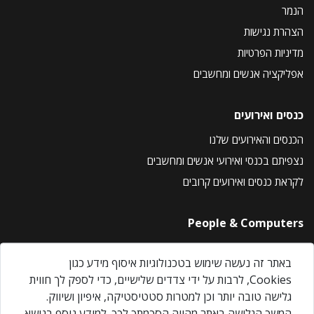
הנמר
הצהרת נגישות
מדיניות הפרטיות
אפליקציה אנשים ומחשבים
כנסים ואירועים
הכנסים והאירועים שלנו
נצפיתם בכנסי ואירועי אנשים ומחשבים
לקראת כנסים ואירועים קרובים
People & Computers
About Us
באתר זה נעשה שימוש בטכנולוגיות איסוף מידע כגון
Privacy Policy
Cookies, לרבות על ידי צדדים שלישיים, כדי לספק לך חווית
Contact Us
גלישה טובה יותר וכן למטרות סטטיסטיקה, איפיון ושיווק.
Our Events
המשך הגלישה באתר מהווה הסכמתך לכך. למידע נוסף בנושא