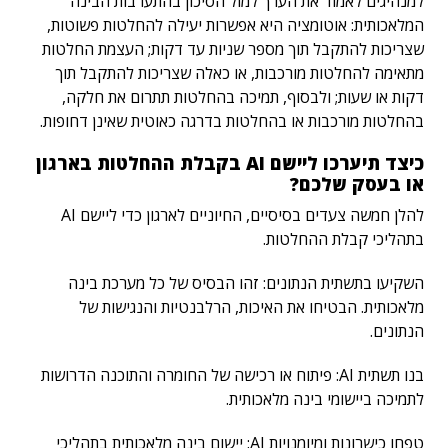
למנהיגים לאמוד את הערך למול הסיכון בהתערבות הבינה
המלאכותית: אוטומציה היא אפשרות יעילה להחלטות פשוטות,
שצריכות להתקבל תוך מספר שניות עד דקות; העצמת החלטות
מתאימה להחלטות מורכבות, או כאלה שצריכות להתקבל תוך
דקות או שעות; ולבסוף, תמיכה בהחלטות תתרום את חלקה,
בהחלטות מורכבות או בהחלטות בדרגה כאוטית שאינן דחופות.
כיצד תיערכו ליישם AI בקבלת ההחלטות בארגון
או בעסק שלכם?
להלן חמשה צעדים בסיסיים, החיוניים לארגון כדי ליישם AI
בתהליכי קבלת ההחלטות.
השקיעו בתשתית הנתונים:
זהו הבסיס של כל מערכת בינה
מלאכותית. הבטיחו את האיכות, הרלבנטיות והנגישות של
הנתונים.
בנו תשתית AI:
פיתוח או רכישה של החומרה והתוכנה הדרושות
לתמיכה ביישומי בינה מלאכותית.
טפחו כישרונות ומיומנויות AI:
יישום בינה מלאכותית בתהליכי