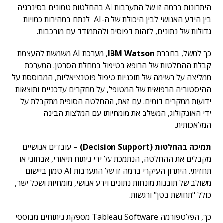
היתרונות ברמה זו של התערבות AI בהחלטות טמונים בסינרגיה
בין הידע האנושי לבין היכולת של ה-AI לנתח במהירות כמויות
גדולות של נתונים, לזהות דפוסים ולהתמודד עם מורכבות.
כך למשל, בחברת
IBM Watson
, מערכת AI משמשת להעצמת
קבלת ההחלטות של הרופא בטיפול במחלת הסרטן. המערכת
ממליצה על רשימה של תוכניות טיפול פוטנציאליות, המבוססת על
ההיסטוריה הרפואית של המטופל, על מחקרים עדכניים ותוצאות
ידועות ממקרים דומים. עם זאת, ההחלטה הסופית מתקבלת על
ידי האונקולוג, המשלב את מומחיותו עם המלצות הבינה
המלאכותית.
תמיכה בהחלטות (Decision Support)
– עובדים אנושיים
מקבלים את ההחלטה, הנתמכת על ידי ניתוח תיאורי, אבחוני או
תחזיתי. היתרון העיקרי ברמה זו של התערבות AI טמון ביישום
משולב של תובנות מונחות נתונים וידע אנושי, מומחיות ושכל ישר,
כולל "תחושת בטן" ורגשות.
כך, הפלטפורמה Tableau Software מספקת ניתוחים מבוססי