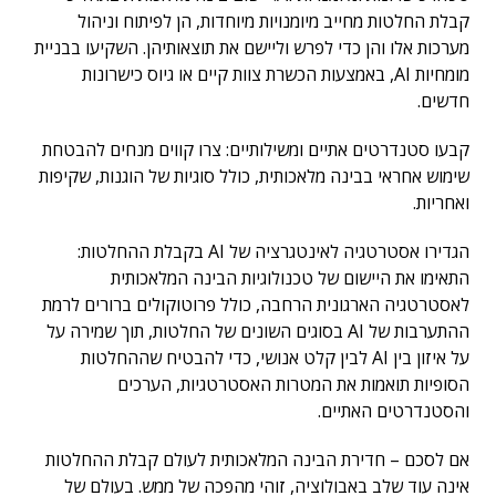
קבלת החלטות מחייב מיומנויות מיוחדות, הן לפיתוח וניהול
מערכות אלו והן כדי לפרש וליישם את תוצאותיהן. השקיעו בבניית
מומחיות AI, באמצעות הכשרת צוות קיים או גיוס כישרונות
חדשים.
קבעו סטנדרטים אתיים ומשילותיים:
צרו קווים מנחים להבטחת
שימוש אחראי בבינה מלאכותית, כולל סוגיות של הוגנות, שקיפות
ואחריות.
הגדירו אסטרטגיה לאינטגרציה של AI בקבלת ההחלטות:
התאימו את היישום של טכנולוגיות הבינה המלאכותית
לאסטרטגיה הארגונית הרחבה, כולל פרוטוקולים ברורים לרמת
ההתערבות של AI בסוגים השונים של החלטות, תוך שמירה על
על איזון בין AI לבין קלט אנושי, כדי להבטיח שההחלטות
הסופיות תואמות את המטרות האסטרטגיות, הערכים
והסטנדרטים האתיים.
אם לסכם – חדירת הבינה המלאכותית לעולם קבלת ההחלטות
אינה עוד שלב באבולוציה, זוהי מהפכה של ממש. בעולם של