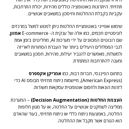
תחזיתי. היתרונות באוטומציה כוללים מהירות, יכולת התרחבות,
עקביות בקבלת ההחלטות וחיסכון במשאבים אנושיים.
שימוש אופייני באוטומציית החלטות ניתן לפגוש למשל במרכזים
לוגיסטיים חכמים, כמו אלה של ענקית ה- E-commerce
אמזון
,
שם רובוטים המכוונים על ידי מערכות AI, מחליטים בזמן אמת
לגבי המסלולים היעילים ביותר של העברת הסחורות לאריזה
ולמשלוח, מאפשרים להגביר יעילות, מהירות, חסכון במשאבים
ומענה להתרחבות המתמדת.
בתחום הפיננסי, חברות רבות, כמו
אמריקן אקספרס
(American Express), מיישמות ניתוח תחזיתי מבוסס AI כדי
לזהות הונאות ולחסום אוטומטית עסקאות חשודות.
העצמת החלטות (Decision Augmentation)
– המערכת
ממליצה לשחקנים אנושיים על החלטה, או על מגוון חלופות
החלטה, באמצעות ניתוח כללי או ניתוח תחזיתי, בעוד שהאדם
הוא הגורם אשר מקבל את ההחלטה.