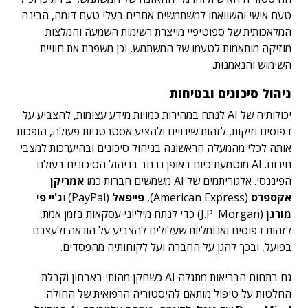
טעם אישי והשוואתו למשתמשים אחרים בעלי טעם דומה, הבינה
המלאכותית של ספוטיפיי מייצרת רשימות השמעה והמלצות
מוזיקה מותאמות לטעמו של המשתמש, וכן משפרת את חוויית
השימוש והנאמנות.
ניהול סיכונים ובטיחות
יכולותיה של AI לנתח במהירות כמויות מידע עצומות, להצביע על
דפוסים וזיקות, לזהות שינויים ולהציע אסטרטגיות פעולה, הופכות
אותה לכלי מהמעלה הראשונה בניהול סיכונים ובהיערכות למצבי
חירום. AI מוטמעת כיום באופן נרחב בניהול הסיכונים בעולם
הפיננסי. אלגוריתמים של AI משמשים חברות כמו
אמריקן
אקספרס
(American Express),
פייפאל
(PayPal) ו
ג'יי פי
מורגן
(J.P. Morgan) כדי לנתח מיליוני עסקאות בזמן אמת,
לזהות דפוסים ואנומליות שעלולים להצביע על הונאה ולעצרם
בפועל, ובכך להגן על החברה ועל לקוחותיה מהפסדים.
גם בתחום הבריאות מתגלה AI כשחקן מהותי באבחון וקבלת
החלטות על טיפול מותאם להיסטוריה הרפואית של החולה.