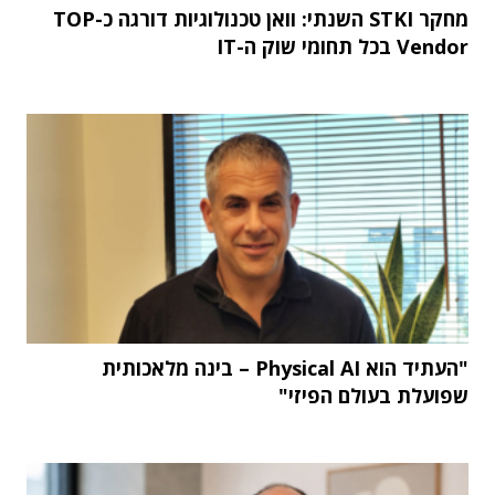
מחקר STKI השנתי: וואן טכנולוגיות דורגה כ-TOP
Vendor בכל תחומי שוק ה-IT
"העתיד הוא Physical AI – בינה מלאכותית
שפועלת בעולם הפיזי"