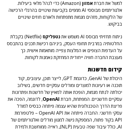
למשל את חברת
אמזון
(Amazon) כדי לנהל מלאי ביעילות.
אלגוריתמים מבוססי AI ממפים בקביעות שינויים בהרגלי הרכישה
של הלקוחות, מזהים מגמות מתפתחות ולאורם חוזים שינויים
בביקוש.
ניתוח תחזיתי מבוסס AI משמש את
נטפליקס
(Netflix) בקבלת
החלטותיה במרבית תחומי העסק, ביניהם רכישת תכנים בהתבסס
על העדפות הצופים או המלצות צפייה מותאמות אישית. כך
מעצבת החברה חוויה ייחודית המחזקת נאמנות לקוחות.
קידום חדשנות
היכולת של GenAI, כדוגמת GPT, לייצר תוכן, עיצובים, קוד
תוכנה או רעיונות למוצרים ומודלים עסקיים חדשים, בשילוב
יכולתה לנתח מגמות, הופכת אותה למאיץ של חדשנות ופתרונות
עסקיים חדשניים. המפתחת, חברת
OpenAI
, לדוגמה, הפכה את
פריצת הדרך הטכנולוגית שהיא עצמה פיתחה כבסיס למודל
עסקי חדשני. החברה פיתחה את OpenAI API – פלטפורמת
API בקוד פתוח, המספקת גישה למגוון מודלים ואלגוריתמים של
AI, כולל עיבוד שפה טבעית (NLP), ראייה ממוחשבת ולמידת