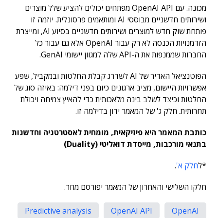
מכונה. עם OpenAI API מפתחים יכולים להציע שלל מוצרים
ושירותים חדשניים מבוססי AI ומותאמים פרסונלית. יוזמה זו
פותחת שוק חדש למוצרים ושירותים חדשניים בסיוע AI, ומייצרת
הזדמנויות הכנסה לא רק עבור OpenAI אלא גם עבור כל
החברות שממנפות את ה-API שלה למגוון יישומי GenAI.
הפוטנציאל האדיר של AI לשדרג קבלת החלטות ובמקביל, שפע
אפשרויות היישום, מציב ארגונים כיום בפני דילמה: באיזה סוג של
החלטות וכיצד לשלב בינה מלאכותית כדי להאיץ צמיחה ויכולת
תחרותית. חלק ג' של המאמר ידון בדילמה זו.
כותבת המאמר היא פיזיקאית, מומחית לאסטרטגיה וחדשנות
בתנאי מורכבות, מייסדת דואליטי (Duality)
*ל
חלק א'
.
חלקו השלישי והאחרון של המאמר יפורסם מחר.
Predictive analysis
OpenAI API
OpenAI