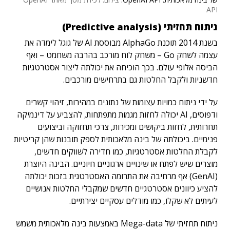
API
ניתוח תחזיתי (Predictive analysis)
בשנת 2014 תוכנת AlphaGo מבוססת AI של גוגל לימדה את
עצמה לשחק Go – משחק לוח מורכב בהרבה משחמט – ואף
הביסה אלופי עולם. בכך הוכיחה את יכולתה ליצור אסטרטגיות
חדשניות ולקבל החלטות גם בתרחישים מורכבים.
על ידי ניתוח כמויות עצומות של נתונים במהירות, זיהוי קשרים
ודפוסים, AI יכולה לחזות מגמות מתפתחות, להצביע על דינמיקה
תחרותית, לחזות ביקושים ומכירות, צרכי תחזוקה וביצועים
פנימיים. ביכולתה של בינה מלאכותית לספק תובנות שהן קריטיות
לקבלת החלטות אסטרטגיות, כמו חדירה לשווקים חדשים,
מוצרים שיש לפתח או שינויים ארגוניים חיוניים. הבינה היוצרת
(GenAI) אף מרחיבה את התרומה האסטרטגית בזכות יכולתה
להציע כיוונים אסטרטגיים חדשים שמקבלי החלטות אנושיים
לעיתים לא שקלו, כמו מודלים עסקיים יצירתיים.
ניתוח תחזיתי של Mega-data באמצעות בינה מלאכותית משמש