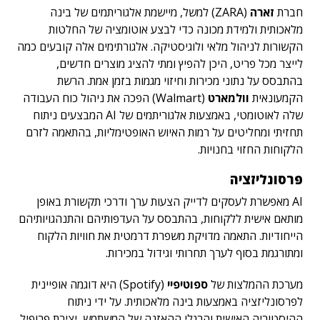
חברת
זארה
(ZARA) למשל, מיישמת אלגוריתמים של בינה
מלאכותית ולמידת מכונה כדי לבצע אוטומציה של החלטות
הקשורות לניהול מלאי ולוגיסטיקה. אלגורתימים אלה קובעים כמה
לייצר מכל פריט, היכן להפיץ ומתי להציג מוצרים חדשים,
בהתבסס על נתוני מכירות וחיזוי מגמות בזמן אמת. הרשת
הקמעונאית
וולמארט
(Walmart) הפכה את ניהול כוח העבודה
שלה לאוטומטי, באמצעות אלגוריתמים של AI המבצעים ניתוח
תחזיתי ומחליטים על רמות האיוש האופטימליות, בהתאמה לזרם
הלקוחות החזוי בחנויות.
פרסונליזציה
AI מאפשרת לעסקים לדייק הצעות ערך ודרכי תקשורת באופן
מותאם אישית ללקוחות, בהתבסס על העדפותיהם והתנהגויותיהם
הייחודיות. התאמה מדויקת משפרת דרמטית את חוויות הלקוח
ומתורגמת בסוף לערך תחרותי וגידול במכירות.
מערכת ההמלצות של
ספוטיפיי
(Spotify) היא דוגמה אופיינית
לפרסונליזציה באמצעות בינה מלאכותית. על ידי ניתוח
ההיסטוריה האישית והרגלי ההאזנה של המשתמש, יצירת פרופיל