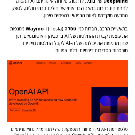
DeepMind
של
גוגל
, לדוגמה, פיתחה אלגוריתם AI המסוגל
לחזות הידרדרות במצב הבריאותי של חולים בבתי חולים, לספק
התרעה מוקדמת לצוות הרפואי ולהפחית סיכון.
בתעשיית הרכב, חברות כמו
טסלה
(Tesla)
ו-
Waymo
ממנפות
את עוצמת קבלת ההחלטות של AI ברכביהן האוטונומיים, תוך
שהן מדגימות את יכולתה של ה-AI לקבל החלטות מיידיות
מורכבות בסביבות דינמיות ובלתי צפויות.
פלטפורמת API בקוד פתוח, המספקת גישה למגוון מודלים ואלגוריתמים
של בינה מלאכותית. OpenAI API.
צילום: לכידת מסך מאתר OpenAI