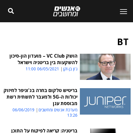
BT
הושק VC Club – מועדון הון-סיכון
להשקעות בין בריטניה וישראל
ג'ון בן-זקן
06/05/2021 11:00
בריטיש טלקום בחרה בג'וניפר לחיזוק
יכולות ה-5G ולמעבר לתשתית רשת
מבוססת ענן
מערכת אנשים ומחשבים
06/06/2019
13:26
בריטניה: קריאה לפיקוח על התוכן