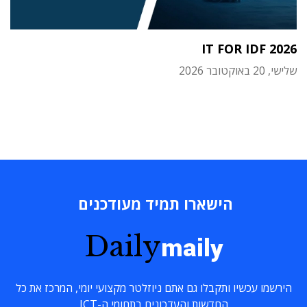
IT FOR IDF 2026
שלישי, 20 באוקטובר 2026
הישארו תמיד מעודכנים
Daily
maily
הירשמו עכשיו ותקבלו גם אתם ניוזלטר מקצועי יומי, המרכז את כל
החדשות והעדכונים בתחומי ה-ICT