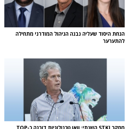
הנחת היסוד שעליה נבנה הניהול המודרני מתחילה
להתערער
מחקר STKI השנתי: וואן טכנולוגיות דורגה כ-TOP