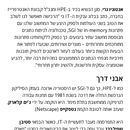
אנטוניו נרי
, סגן הנשיא בכיר ב-HPE ומנכ"ל קבוצת האנטרפרייז
בחברה, כתב בבלוג ענקית ה-IT כי "הרכישה תאפשר לנו לשלב
את הטוב בשני העולמות ולספק היצע של המחשוב שלנו עם
פתרונות in-memory של SGI, טכנולוגיה לניתוח נתונים
מבוססת מחשוב עתיר ביצועים. כך נספק ללקוחותינו פתרונות
מתוחכמים ותחרותיים – מוצרים ושירותים, שנועדו לפתור את
הבעיות הקשות ביותר בעולם: לעזור לארגונים להפיק תובנות
מירביות מנפחי הנתונים המתפוצצים במהירות רבה יותר, להניע
אוטומציה עסקית וחדשנות, ולהשיג יתרון תחרותי".
אבני דרך
כמו ל-HPE, כך גם ל-SGI יש היסטוריה ארוכה בעמק הסיליקון.
הנרכשת החלה את דרכה בשנת 1981 עם תחנות עבודה
לגרפיקה ממוחשבת בתלת מימד. היא הוקמה על ידי
ג'ים קלארק
,
שעזב אותה לטובת הקמת
נטסקייפ
(Netscape).
היא התפרסמה מעבר לתעשיית ה-IT, כאשר הבמאי
סטיבן
שפילברג
עבד עמה כדי ליצור את הדינוזאורים בסרט "פארק