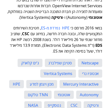
ביהוד. לאחר מכירת החברה ל-HP מוצריה שולבו במערכת
OpenView Internet Services. חברות אחרות שנרכשו
ומועמדות למכירה הן חברת התוכנה הבריטית השנויה במחלוקת,
אוטונומי
(Autonomy) ו-
ורטיקה
(Vertica Systems).
במאי 2016 פורסם כי
HPE נפרדת מ-ES
, חטיבת השירותים
המקצועיים שלה, ובונה חברה חדשה, במיזוג עם
CSC
, שתניב
מחזור שנתי של 26 מיליארד דולר. בשנת 2008 רכשה HP את
EDS
(ר"ת Electronic Data Systems), תמורת 13.9 מיליארד
דולר, שעל בסיסה הקימה את ES.
Netscape
סטיבן שפילברג
ג'ים קלארק
אנטוניו נרי
Vertica Systems
Mercury Interactive
מכון ויצמן למדע
HPE
Autonomy
אוטונומי
TNN טלקום
ורטיקה
CSC
נטסקייפ
NASA