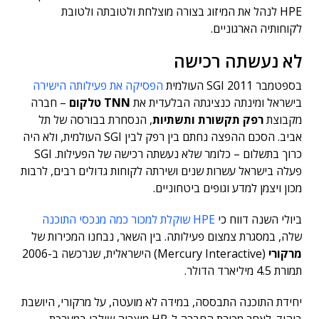
HPE לנהל את המיזוג בצורה מוצלחת ולטובתה ולטובת
לקוחותיה הארגוניים.
לא נעשתה רכישה
בספטמבר 2011 SGI העולמית
הפסיקה את פעילותה הישירה
בישראל ומינתה כנציגתה הבלעדית את
TNN
טלקום
– חברה
מקבוצת
רפק תקשורת ותשתיות
, הנסחרת בבורסה של תל
אביב. הסכם ההפצה נחתם בין רפק לבין SGI העולמית, ולא היה
כרוך בתשלום – כלומר שלא נעשתה רכישה של הפעילות. SGI
פעלה בישראל עשרות שנים ושירתה לקוחות גדולים רבים, לרבות
מכון ויצמן למדע וגופים ביטחוניים.
ביולי השנה דווח כי
HPE שוקלת למכור כמה מנכסי התוכנה
שלה, במסגרת צמצום פעילותה. בין השאר, נבחנו המכירות של
מרקורי
(Mercury Interactive) הישראלית, שנרכשה ב-2006
תמורת 4.5 מיליארד הדולר.
יחידת התוכנה התבססה, במידה לא מועטה, על מרקורי, היושבת