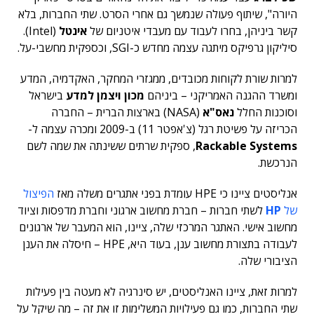
היורה", שיתוף פעולה שנמשך גם אחרי הסרט. שתי החברות, בלא
קשר ביניהן, בחרו לעבוד עם מעבדי איטניום של
אינטל
(Intel).
סיליקון גרפיקס מיתגה עצמה מחדש כ-SGI, וכספקית מחשבי-על.
למרות שורת לקוחות מכובדים, ממגזרי המחקר, האקדמיה, המדע
ומשרד ההגנה האמריקני – ביניהם
מכון ויצמן למדע
בישראל
וסוכנות החלל
נאס"א
(NASA) בארצות הברית – החברה
הכריזה על פשיטת רגל (צ'אפטר 11) ב-2009 ומכרה עצמה ל-
Rackable Systems
, ספקית שרתים ששינתה את שמה לשם
הנרכשת.
אנליסטים ציינו כי HPE עומדת בפני אתגרים משלה מאז
הפיצול
של
HP
לשתי חברות – חברת מחשוב ארגוני וחברת מדפסות וציוד
מחשוב אישי. האתגר המרכזי שלה, ציינו, הוא המעבר של ארגונים
לעבודה בתצורת מחשוב ענן, בעוד היא, HPE – חיסלה את הענן
הציבורי שלה.
למרות זאת, ציינו האנליסטים, יש סינרגיה לא מעטה בין פעילות
שתי החברות, כמו גם פעילויות המשלימות זו את זה – מה שיקל על