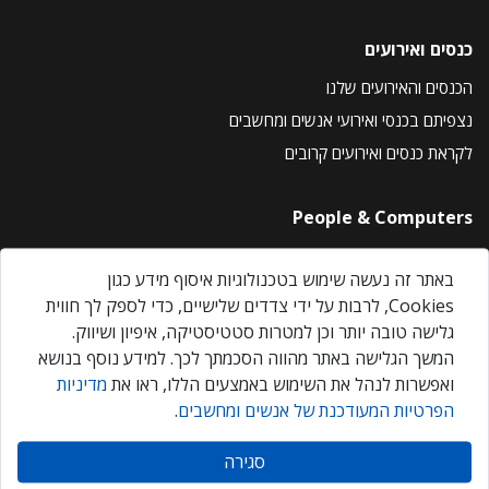
כנסים ואירועים
הכנסים והאירועים שלנו
נצפיתם בכנסי ואירועי אנשים ומחשבים
לקראת כנסים ואירועים קרובים
People & Computers
About Us
באתר זה נעשה שימוש בטכנולוגיות איסוף מידע כגון
Privacy Policy
Cookies, לרבות על ידי צדדים שלישיים, כדי לספק לך חווית
Contact Us
גלישה טובה יותר וכן למטרות סטטיסטיקה, איפיון ושיווק.
Our Events
המשך הגלישה באתר מהווה הסכמתך לכך. למידע נוסף בנושא
ואפשרות לנהל את השימוש באמצעים הללו, ראו את
מדיניות
הפרטיות המעודכנת של אנשים ומחשבים
.
אנשים ומחשבים © 2026 – כל הזכויות שמורות
סגירה
Created by