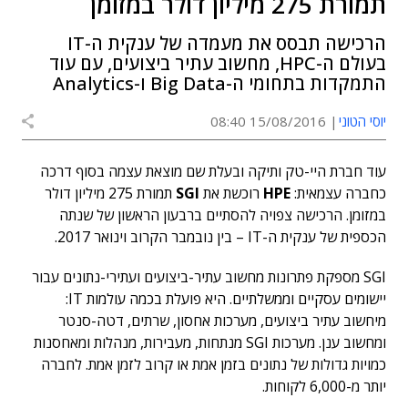
תמורת 275 מיליון דולר במזומן
הרכישה תבסס את מעמדה של ענקית ה-IT
בעולם ה-HPC, מחשוב עתיר ביצועים, עם עוד
התמקדות בתחומי ה-Big Data ו-Analytics
יוסי הטוני
15/08/2016 08:40
עוד חברת היי-טק ותיקה ובעלת שם מוצאת עצמה בסוף דרכה
כחברה עצמאית:
HPE
רוכשת את
SGI
תמורת 275 מיליון דולר
במזומן. הרכישה צפויה להסתיים ברבעון הראשון של שנתה
הכספית של ענקית ה-IT – בין נובמבר הקרוב וינואר 2017.
SGI מספקת פתרונות מחשוב עתיר-ביצועים ועתירי-נתונים עבור
יישומים עסקיים וממשלתיים. היא פועלת בכמה עולמות IT:
מיחשוב עתיר ביצועים, מערכות אחסון, שרתים, דטה-סנטר
ומחשוב ענן. מערכות SGI מנתחות, מעבירות, מנהלות ומאחסנות
כמויות גדולות של נתונים בזמן אמת או קרוב לזמן אמת. לחברה
יותר מ-6,000 לקוחות.