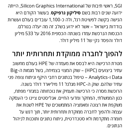
SGI, ראשי תיבות של Silicon Graphics International, הייתה
ידועה שנים רבות בשם
סיליקון גרפיקס
. בעשור הקודם היא
הגישה בקשה לפשיטת רגל, ולה כ-1,100 עובדים בעולם ועשרות
בודדות בישראל – אשר לא ידוע בשלב זה מה יעלה בגורלם.
הכנסות הנרכשת עמדו בשנתה הכספית 2016 על 533 מיליון
דולר והפסד נקי של 11 מיליון דולר.
להפוך לחברה ממוקדת ותחרותית יותר
מטרת הרכישה היא לבסס את מעמדה של HPE בעולם מחשוב
עתיר ביצועים (HPC) – שוק המצוי בצמיחה, בשל מגמות ה-Big
Data ו-Analytics – טיפול בנתונים רחבי היקף וניתוח צופה פני
עתיד שלהם. שוק ה-HPC מגלגל 11 מיליארד דולר בשנה.
הרוכשת מסרה כי הרכישה תעמיק את נוכחותה במגזרי מפתח,
כגון הממשלתי, המחקר ומדעי החיים. אנליסטים ציינו כי העסקה
משקפת את רצונה ומאמציה המתמשכים של HPE לשנות את
עצמה ולהפוך לחברה ממוקדת ותחרותית יותר, תוך דגש על
חומרה מתקדמת ולא סטנדרטית, ניתוח נתונים ותוכנות לניהול
הנתונים.