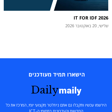
IT FOR IDF 2026
שלישי, 20 באוקטובר 2026
הישארו תמיד מעודכנים
Daily
maily
הירשמו עכשיו ותקבלו גם אתם ניוזלטר מקצועי יומי, המרכז את כל
החדשות והעדכונים בתחומי ה-ICT