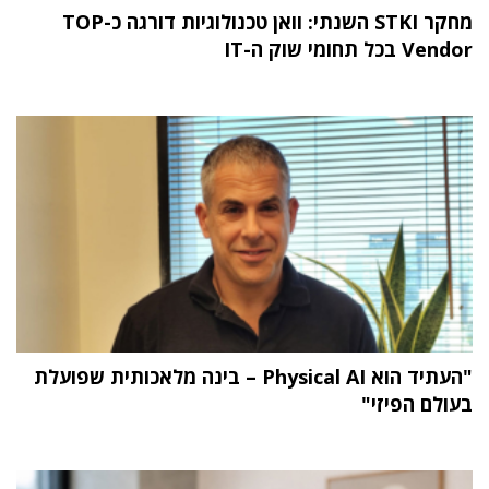
מחקר STKI השנתי: וואן טכנולוגיות דורגה כ-TOP
Vendor בכל תחומי שוק ה-IT
"העתיד הוא Physical AI – בינה מלאכותית שפועלת
בעולם הפיזי"