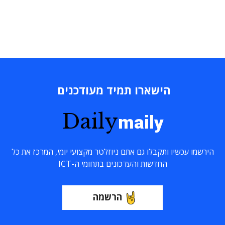
הישארו תמיד מעודכנים
Daily
maily
הירשמו עכשיו ותקבלו גם אתם ניוזלטר מקצועי יומי, המרכז את כל
החדשות והעדכונים בתחומי ה-ICT
הרשמה