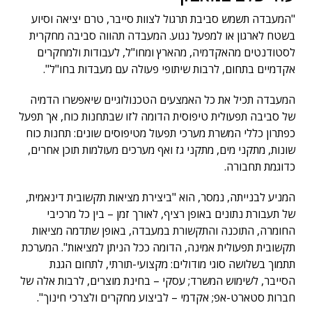
"המעבדה תשמש סביבת תרגול לצוות סייבר, טרם יציאה וסיוע
בשטח לארגון או למפעל נגוע. המעבדה תהווה סביבה מחקרית
לסטודנטים מהאקדמיה, מהארץ ומחו"ל, לעבודות ולמחקרים
אקדמיים בתחום, לרבות שיתופי פעולה עם מעבדות בחו"ל".
המעבדה תכיל את כל האמצעים הטכנולוגיים שיאפשרו הדמיה
של סביבה תפעולית טיפוסית הדומה לזו שבתחנות כוח, אך תפעל
כפתרון כללי המשרת מערכי תפעול מטיפוסים שונים: תחנות כוח
שונות, מתקני מים, מתקני גז ואף מערכים מעולמות תוכן אחרים,
כדוגמת תחבורה.
המניע לבנייתה, נמסר, הוא "ביצירת מציאות תקשובית דינאמית,
של תעבורת נתונים באופן רציף, לאורך זמן – בין כל מרכיבי
החומרה, התוכנה והתקשורת במעבדה, באופן שתדמה מציאות
תקשובית תפעולית אמינה, הדומה ככל הניתן למציאות". המערכת
תתמוך בשלושה סוגי מודולים: מקצועי-תורתי, לתחום הגנת
הסייבר, לשימוש המשרד; עסקי – בחינת מוצרים, לרבות אלה של
חברות סטארט-אפ; אקדמי – לביצוע מחקרים ולצרכי חינוך".