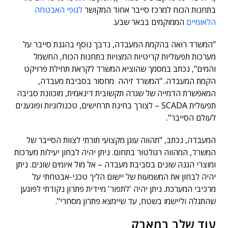
בתחנות הכוח למרכז סייבר אחוד המקושר
לגופי האבטחה
הלאומיים
הממוקמים בבאר שבע.
"המשרד רואה בהקמת המעבדה, נדבך נוסף בהגנת סייבר על
מערכות תפעוליות קריטיות המצויות בתחנות הכוח, החשמל
והמים", נכתב במסמך שהוציא המשרד לקראת תחילת פרויקט
הקמת המעבדה. "המשרד זיהה מחסור בסביבת מעבדה,
המאפשרת הדמייה של שגרה תקשובית דינאמית, מוכוונת סביבה
תפעולית SCADA – לצורך בחינת תרחישים, טכנולוגיות ופוגענים
לעולם הסייבר".
המעבדה, נכתב, "תהווה עוגן מקצועי תורתי לצוות הסייבר של
המשרד, המהווה רגולטור בתחום. ניתן יהיה לבחון יעילות מערכות
ומוצרי הגנה שונים בסביבת מעבדה – אל מול איומים שונים. ניתן
יהיה לבחון את המשמעות של יישום הליך טכני-אבטחתי על
מרכיבי המערכת. ניתן יהיה 'לתפור' מיידית פתרון נקודתי לפוגען
שהתגלה וליישמו בשטח, עד שיימצא פתרון מסחרי".
עוד שלב במאבק