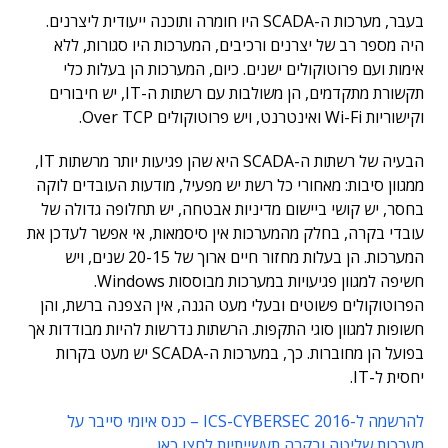
בעבר, מערכות ה-SCADA היו חומרה ותוכנה ייעודית ליצרנים.
היה מספר רב של יצרנים ורכיבים, המערכות היו סגורות, ללא
אימות ועם פרוטוקולים ישנים. כיום, המערכות הן בעלות כלי
תקשורת מתקדמים, הן משולבות עם רשתות ה-IT, יש חיבורים
וקישוריות Wi-Fi ואינטרנט, ויש פרוטוקולים Over TCP.
הבעיה של רשתות ה-SCADA היא שהן פגיעות יותר מרשתות IT,
ממגוון סיבות: מאחורי כל רשת יש מפעיל, מודעות העובדים לוקה
בחסר, יש קושי ביישום מדיניות אבטחה, יש תחלופה גדולה של
עובדי בקרה, בחלק מהמערכות אין סיסמאות, אי אפשר לעדכן את
המערכות. הן בעלות מחזור חיים ארוך של 20-15 שנים, ויש
חשיפה למגוון פגיעויות במערכות מבוססות Windows.
הפרוטוקולים פשוטים ובעלי מעט הגנה, אין הצפנה ברשת, והן
חשופות למגוון סוגי התקפות. הרשתות נדרשות להיות מבודדות אך
בפועל הן מחוברות. כך, במערכות ה-SCADA יש מעט בקרות
יחסית ל-IT.
להרשמה ל-ICS-CYBERSEC 2016 – כנס איומי סייבר על
מערכות שליטה ובקרה תעשייתיות לחצו כאן.