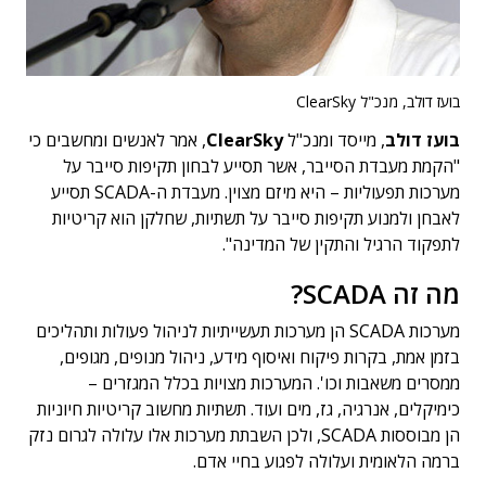
בועז דולב, מנכ"ל ClearSky
בועז דולב
, מייסד ומנכ"ל
ClearSky
, אמר לאנשים ומחשבים כי
"הקמת מעבדת הסייבר, אשר תסייע לבחון תקיפות סייבר על
מערכות תפעוליות – היא מיזם מצוין. מעבדת ה-SCADA תסייע
לאבחן ולמנוע תקיפות סייבר על תשתיות, שחלקן הוא קריטיות
לתפקוד הרגיל והתקין של המדינה".
מה זה SCADA?
מערכות SCADA הן מערכות תעשייתיות לניהול פעולות ותהליכים
בזמן אמת, בקרות פיקוח ואיסוף מידע, ניהול מנופים, מגופים,
ממסרים משאבות וכו'. המערכות מצויות בכלל המגזרים –
כימיקלים, אנרגיה, גז, מים ועוד. תשתיות מחשוב קריטיות חיוניות
הן מבוססות SCADA, ולכן השבתת מערכות אלו עלולה לגרום נזק
ברמה הלאומית ועלולה לפגוע בחיי אדם.