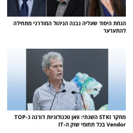
הנחת היסוד שעליה נבנה הניהול המודרני מתחילה
להתערער
מחקר STKI השנתי: וואן טכנולוגיות דורגה כ-TOP
Vendor בכל תחומי שוק ה-IT