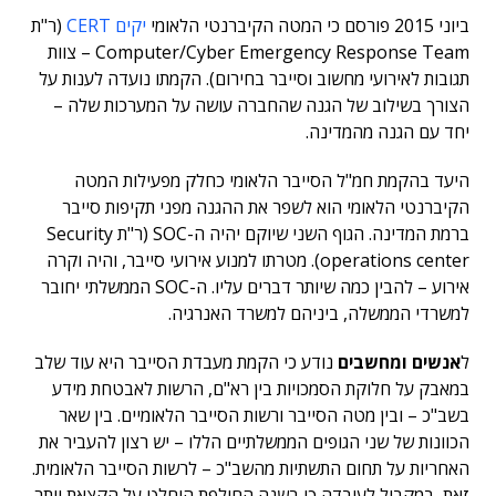
ביוני 2015 פורסם כי המטה הקיברנטי הלאומי
יקים CERT
(ר"ת
Computer/Cyber Emergency Response Team – צוות
תגובות לאירועי מחשוב וסייבר בחירום). הקמתו נועדה לענות על
הצורך בשילוב של הגנה שהחברה עושה על המערכות שלה –
יחד עם הגנה מהמדינה.
היעד בהקמת חמ"ל הסייבר הלאומי כחלק מפעילות המטה
הקיברנטי הלאומי הוא לשפר את ההגנה מפני תקיפות סייבר
ברמת המדינה. הגוף השני שיוקם יהיה ה-SOC (ר"ת Security
operations center). מטרתו למנוע אירועי סייבר, והיה וקרה
אירוע – להבין כמה שיותר דברים עליו. ה-SOC הממשלתי יחובר
למשרדי הממשלה, ביניהם למשרד האנרגיה.
ל
אנשים ומחשבים
נודע כי הקמת מעבדת הסייבר היא עוד שלב
במאבק על חלוקת הסמכויות בין רא"ם, הרשות לאבטחת מידע
בשב"כ – ובין מטה הסייבר ורשות הסייבר הלאומיים. בין שאר
הכוונות של שני הגופים הממשלתיים הללו – יש רצון להעביר את
האחריות על תחום התשתיות מהשב"כ – לרשות הסייבר הלאומית.
זאת, במקביל לעובדה כי בשנה החולפת הוחלט על הקצאת יותר