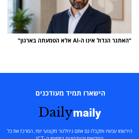
"האתגר הגדול אינו ה-AI אלא הטמעתה בארגון"
הישארו תמיד מעודכנים
Daily
maily
הירשמו עכשיו ותקבלו גם אתם ניוזלטר מקצועי יומי, המרכז את כל
החדשות והעדכונים בתחומי ה-ICT