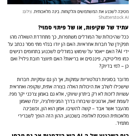
מטיבה לשכנע את המשתמשים והלקוחות. בינה מלאכותית.
צילום:
Shutterstock AI
עתיד של שקיפות, או של פיתוי סמוי?
ככל שהיכולות של המודלים משתפרות, כך מתחדדת השאלה מהו
תפקידן של חברות אחראיות. האם הן יודו בגלוי מתי מסר נכתב על
ידי AI? האם ייאסר על שימוש במודלים לשכנוע בתחומים רגישים
כמו פוליטיקה, פיננסים או בריאות? האם תיווצר חובת גילוי? ואם
כן – למי בדיוק?
מדובר בסוגיות רגולטוריות עמוקות, אך הן גם עסקיות. חברות
שישכילו לשלב את היכולות האלה בצורה אתית, שקופה ואחראית
עשויות לזכות לא רק ביתרון שיווקי, אלא גם באמון צרכני יקר מפז.
לעומת זאת, ארגונים שיבחרו בדרך המניפולציה, יגלו שאמון
מהעבר אשר אבד – קשה להשיבו. אמון הוא הון, וכשבינה
מלאכותית הופכת לאלופה בשכנוע, ההון הזה הופך לשברירי
מתמיד.
כוח השכנוע של ה-AI הוא הזדמנות אך גם מבחן