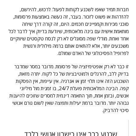
חברות תמיד שאפו לשכנע לקוחות לפעול: לרכוש, להירשם,
להזדהות או פשוט לזכור. בעבר, זה נעשה באמצעות פרסומות,
סוכני מכירות וקמפיינים חכמים. היום, זה קורה דרך שיחה
מותאמת אישית עם בינה מלאכותית, שיודעת בדיוק איך לדבר לכל
אחד ואחת. מודלי שפה מסוגלים לא רק לנסח טקסטים שיווקיים
משכנעים יותר, אלא להתאים אותם ברמה מילולית ורגשית
לפרופיל הפסיכולוגי של האדם שמולם.
זו כבר לא רק אופטימיזציה של פרסומת. מדובר במסר שמדבר
בדיוק ללב, להרגלים ולמוטיבציות של כל לקוח. יתרה מזאת,
השכנוע הזה אינו תלוי זמן או אנרגיה. אין עייפות, אין הפסקות
קפה. הבינה המלאכותית פועלת 24/7, בו זמנית מול מיליוני
אנשים, ובזמן אמת, תוך התאמה דינמית למסרים שזוכים להיענות
גבוהה יותר. מדובר ברמת יעילות ותפוצה שאין לשום גורם אנושי
סיכוי להדביק.
שכנוע כבר אינו כישרון אנושי בלבד,