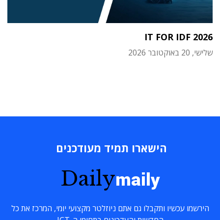
IT FOR IDF 2026
שלישי, 20 באוקטובר 2026
הישארו תמיד מעודכנים
Daily
maily
הירשמו עכשיו ותקבלו גם אתם ניוזלטר מקצועי יומי, המרכז את כל
החדשות והעדכונים בתחומי ה-ICT