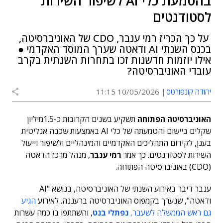
בהטמעת כלי AI לשיפור השירות
לסטודנטים
על כך הכריז רמי ענבר, CDO של האוניברסיטה,
בכנס השנתי AI ודאטה שערך המוסד האקדמי ●
אילו יוזמות חדשנות זכו בתחרות השנתית בקרב
עובדי האוניברסיטה?
יהודה קונפורטס
10/05/2026 11:15
האוניברסיטה הפתוחה
תשקיע בשנים הקרובות כ-1.5מיליון
שקלים ביישום והטמעתה של כלי AI באמצעות שכבה אנליטית
בענן, לקידום התהליכים האקדמיים והמינהליים ולשיפור וייעול
השירות לסטודנטים. כך אמר
רמי ענבר
, מנהל מרכז הדאטה
(CDO) באוניברסיטה הפתוחה.
ענבר דיבר באירוע השנתי של האוניברסיטה, בנושא "AI
ודאטה", שנערך בקמפוס האוניברסיטה ברעננה. לאירוע
הגיע
גם ראש הממשלה לשעבר,
נפתלי בנט
, והשתתפו בו כמה עשרות