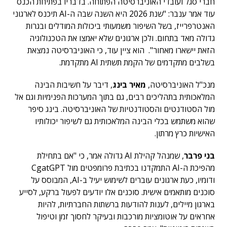
חברי סגל ועובדי האוניברסיטה הפתוחה. בדבריו בפתיחת הכנס
עוד אמר ענבר: "שנת 2026 היא השנה שבה ה-AI תיכנס לארגוני
האנטרפרייז, בשל השיפור משמעותי ביכולות המודלים ובגרות
גדולה מאד בתחום. ולכן ארגונים שלא יאמצו את הטכנולוגיה
הזאת יישארו מאחור". הוא ציין עוד, כי האוניברסיטה נמצאת
בשלבים מתקדמים של הקמת תשתית AI מתקדמת.
מנכ"ל האוניברסיטה,
מאיר בינג
, דיבר על חשיבות הבינה
המלאכותית בתהליכים רבים, גם בתוך המערכות הפנימיות וגם אל
מול הסטודנטים והסטודנטיות של האוניברסיטה. בינג סיפר
שהוא משתמש בכלי הבינה המלאכותית גם לשיפור יכולותיו
האישיות כרץ מרתון.
בני פרבר
, שמנהל קהילת AI גדולה אמר, כי "אם בתחילת
מהפיכת ה-AI התמקדנו בכתיבת פרומפטים מול CgatGPT
ודומיו, כעת ארגונים עוברים לשימוש יעיל ב-AI, המבוסס על
סוכנים מותאמים אישית. סוכנים אלו יודעים לפעול ברקע, לסייע
בארגון מיילים, לענות להודעות ברשתות החברתיות, להיות
אחראים על אוטומציות מורכבות ובעיקר לחסוך זמן וטיפול