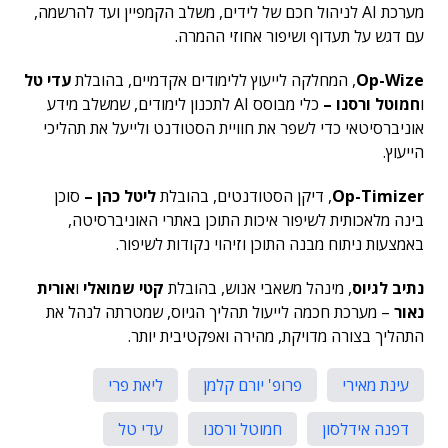
מערכת AI לניהול חכם של לידים, משלב הקמפיין ועד להרשמה,
עם דגש על תעדוף ושיפור אחוזי ההמרה.
Op-Wize
, המחלקה לייעוץ ללימודים אקדמיים, בהובלת
עדי טל
ו
חמוטל ורסנו –
כלי מבוסס AI לתכנון לימודים, שמשלב מידע
אוניברסיטאי כדי לשפר את חוויית הסטודנט ולייעל את תהליכי
הייעוץ.
Op-Timizer
, דיקן הסטודנטים, בהובלת
ליטל כהן –
סוכן
בינה מלאכותית לשיפור איכות התוכן באתרי האוניברסיטה,
באמצעות ניתוח מבנה התוכן וזיהוי נקודות לשיפור.
נתיב לגיוס
, מינהל משאבי אנוש, בהובלת
קטי שמואלי
ו
אורית
נאור
– מערכת חכמה לייעול תהליך הגיוס, שמטרתה לנהל את
התהליך בצורה מדויקת, מהירה ואפקטיבית יותר.
עינת מאירי
פרופ' יורם קלמן
ליאת פרי
דפנה אידלסון
חמוטל ורסנו
עדי טל