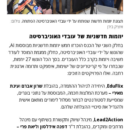
תצוגת יוזמות חדשות שפותחו על ידי עובדי האוניברסיטה הפתוחה.
צילום:
איציק בירן
יוזמות חדשניות של עובדי האוניברסיטה
בחלק השני של הכנס הוכרזו חמש יוזמות חדשניות מבוססות AI,
שהוגשו על ידי עובדי האוניברסיטה, כחלק ממגמת המוסד לעודד
חשיבה ויזמות בקרב כלל העובדים. בסך הכל הוגשו 27 יוזמות,
שנבחרו על פי קריטריונים של ישימות, אימפקט ותרומה ארגונית
רחבה. ואלו הפרויקטים הזוכים:
EduFlix
, היחידה לניהול ההתמדה, בהובלת
שרון אברם
ו
עינת
מאירי –
מערכת המלצות חכמה, המבוססת על נתוני בוגרים,
שמסייעת לסטודנטים לבחור מסלול לימודים מותאם אישית
ולהגדיל את סיכויי ההצלחה שלהם.
Lead2Action
, מינהל שיווק ותקשורת בשיתוף עם מינהל
מרחבים ומוקדים, בהובלת ד"ר
דפנה אידלסון
ו
ליאת פרי –