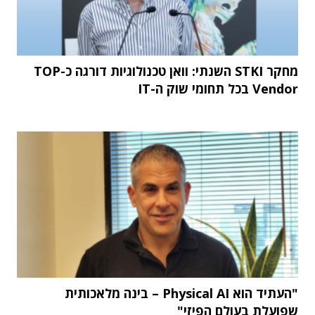
מחקר STKI השנתי: וואן טכנולוגיות דורגה כ-TOP
Vendor בכל תחומי שוק ה-IT
"העתיד הוא Physical AI – בינה מלאכותית
שפועלת בעולם הפיזי"