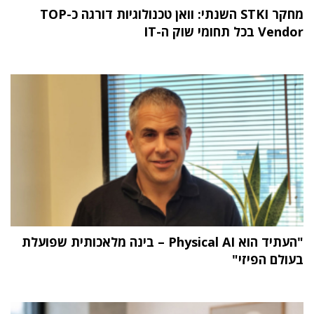
מחקר STKI השנתי: וואן טכנולוגיות דורגה כ-TOP
Vendor בכל תחומי שוק ה-IT
"העתיד הוא Physical AI – בינה מלאכותית שפועלת
בעולם הפיזי"