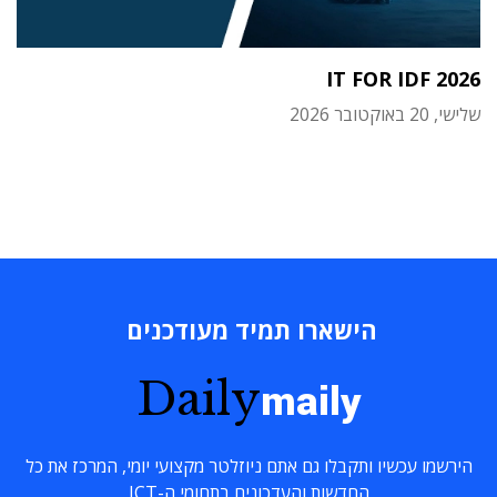
IT FOR IDF 2026
שלישי, 20 באוקטובר 2026
הישארו תמיד מעודכנים
Daily
maily
הירשמו עכשיו ותקבלו גם אתם ניוזלטר מקצועי יומי, המרכז את כל
החדשות והעדכונים בתחומי ה-ICT