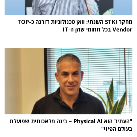
מחקר STKI השנתי: וואן טכנולוגיות דורגה כ-TOP
Vendor בכל תחומי שוק ה-IT
"העתיד הוא Physical AI – בינה מלאכותית שפועלת
בעולם הפיזי"