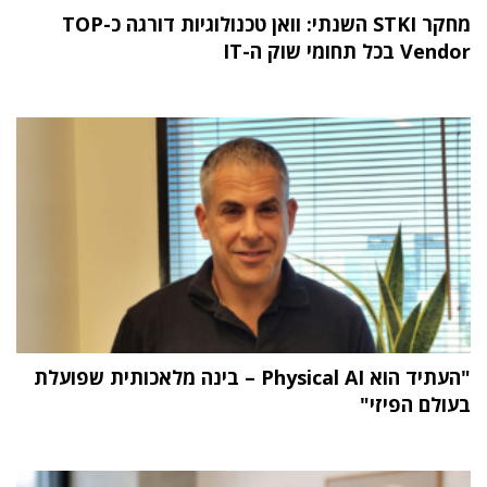
מחקר STKI השנתי: וואן טכנולוגיות דורגה כ-TOP
Vendor בכל תחומי שוק ה-IT
"העתיד הוא Physical AI – בינה מלאכותית שפועלת
בעולם הפיזי"