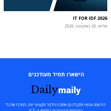
IT FOR IDF 2026
שלישי, 20 באוקטובר 2026
הישארו תמיד מעודכנים
Daily
maily
הירשמו עכשיו ותקבלו גם אתם ניוזלטר מקצועי יומי, המרכז את כל
החדשות והעדכונים בתחומי ה-ICT