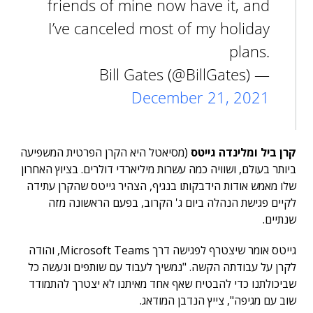
friends of mine now have it, and
I’ve canceled most of my holiday
plans.
— Bill Gates (@BillGates)
December 21, 2021
קרן ביל ומלינדה גייטס
(מסיאטל היא הקרן הפרטית המשפיעה
ביותר בעולם, ושוויה כמה עשרות מיליארדי דולרים. בציוץ האחרון
שלו מאמש אודות הידבקותו בנגיף, הצהיר גייטס שהקרן עתידה
לקיים פגישת הנהלה ביום ג' הקרוב, בפעם הראשונה מזה
שנתיים.
גייטס אומר שיצטרף לפגישה דרך Microsoft Teams, והודה
לקרן על עבודתה הקשה. "נמשיך לעבוד עם שותפים ונעשה כל
שביכולתנו כדי להבטיח שאף אחד מאיתנו לא יצטרך להתמודד
שוב עם מגיפה", צייץ הנדבן המודאג.