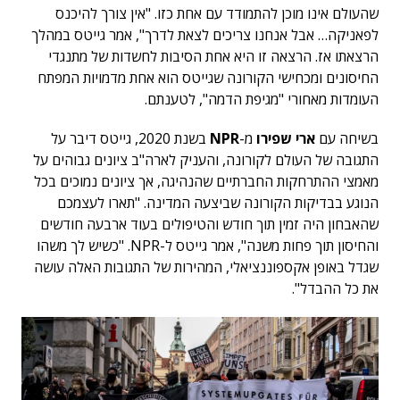
שהעולם אינו מוכן להתמודד עם אחת כזו.
"אין צורך להיכנס
לפאניקה… אבל אנחנו צריכים לצאת לדרך", אמר גייטס במהלך
הרצאתו אז. הרצאה זו היא אחת הסיבות לחשדות של מתנגדי
החיסונים ומכחישי הקורונה שגייטס הוא אחת מדמויות המפתח
העומדות מאחורי "מגיפת הדמה", לטענתם.
בשיחה עם
ארי שפירו
מ-
NPR
בשנת 2020, גייטס דיבר על
התגובה של העולם לקורונה, והעניק לארה"ב ציונים גבוהים על
מאמצי ההתרחקות החברתיים שהנהיגה, אך ציונים נמוכים בכל
הנוגע בבדיקות הקורונה שביצעה המדינה. "תארו לעצמכם
שהאבחון היה זמין תוך חודש והטיפולים בעוד ארבעה חודשים
והחיסון תוך פחות משנה", אמר גייטס ל-NPR. "כשיש לך משהו
שגדל באופן אקספוננציאלי, המהירות של התגובות האלה עושה
את כל ההבדל".