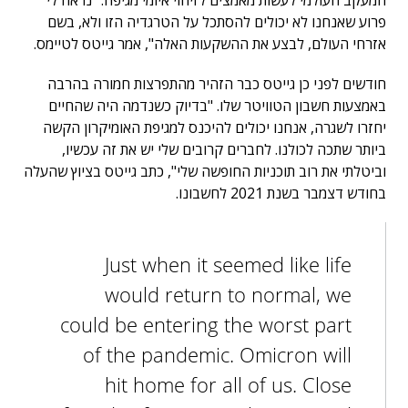
המעקב העולמי לעשות מאמצים לזיהוי איומי מגיפה. "נראה לי
פרוע שאנחנו לא יכולים להסתכל על הטרגדיה הזו ולא, בשם
אזרחי העולם, לבצע את ההשקעות האלה", אמר גייטס לטיימס.
חודשים לפני כן גייטס כבר הזהיר מהתפרצות חמורה בהרבה
באמצעות חשבון הטוויטר שלו. "בדיוק כשנדמה היה שהחיים
יחזרו לשגרה, אנחנו יכולים להיכנס למגיפת האומיקרון הקשה
ביותר שתכה לכולנו. לחברים קרובים שלי יש את זה עכשיו,
וביטלתי את רוב תוכניות החופשה שלי", כתב גייטס בציוץ שהעלה
בחודש דצמבר בשנת 2021 לחשבונו.
Just when it seemed like life
would return to normal, we
could be entering the worst part
of the pandemic. Omicron will
hit home for all of us. Close