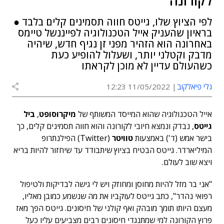
לקורונה
לפי הציוץ שלו, גייטס חווה תסמינים קלים בלבד ●
בראיון שהעניק אייל הטכנולוגיה לפייננשל טיימס
באחרונה הוא הזהיר מפני זן נגיף חדש, שיהיה
מדבק וקטלני יותר, ושעלול להופיע כעת
כשהעולם עדיין לא מוכן לקראתו
גלי פיאלקוב
11/05/2022 12:23
אייל הטכנולוגיה שהוא המייסד המשותף של
מיקרוסופט
,
ביל
גייטס
, נבדק ונמצא חיובי לקורונה והוא חווה תסמינים קלים, כך
בישר אמש (ד') באמצעות
טוויטר
(Twitter) הפילנתרופ
המיליארדר. גייטס הבטיח בציוץ שיתבודד עד שיחזור להיות בריא
ויצא שוב לעולם.
"אני בר מזל להיות מחוסן ומחוזק ויש לי גישה לבדיקות ולטיפול
רפואי נהדר", כתב גייטס לעוקביו את מה שנשמע כמובן מאליו,
מעצם היותו תומך מובהק ואף קולני של חיסונים. גייטס הפך מאז
פרוץ הקורונה למי שמתנגדי חיסונים רבים מצביעים עליו כעל